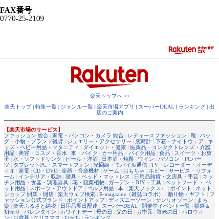
FAX番号
0770-25-2109
楽天トップへ >>
楽天トップ
|
特集一覧
|
ジャンル一覧
|
楽天市場アプリ
|
スーパーDEAL
|
ランキング
|
出
店のご案内
【楽天市場のサービス】
ファッション 総合
|
家電・パソコン・カメラ 総合
|
レディースファッション
|
靴
|
バッ
グ・小物・ブランド雑貨
|
ジュエリー・アクセサリー
|
腕時計
|
下着・ナイトウェア
|
キ
ッズ・ベビー用品・マタニティ
|
ダイエット・健康
|
医薬品・コンタクトレンズ・介護
用品
|
美容・コスメ・香水
|
車・バイク
|
カー用品・バイク用品
|
食品
|
スイーツ・お菓
子
|
水・ソフトドリンク
|
ビール・洋酒
|
日本酒・焼酎
|
ワイン
|
パソコン・PCパー
ツ
|
タブレットPC・スマートフォン
|
光回線・モバイル通信
|
TV・レコーダー・オーデ
ィオ
|
家電
|
CD・DVD
|
楽器・音楽機材
|
ゲーム
|
おもちゃ
|
ホビー
|
サービス・リフォ
ーム
|
インテリア・収納
|
寝具・ベッド・マットレス
|
日用品雑貨・文房具・手芸
|
キッ
チン用品・食器・調理器具
|
花・観葉植物
|
ガーデン・DIY・工具
|
ペットフード ・ ペ
ット用品
|
スポーツ・アウトドア
|
ゴルフ用品
|
本
（
楽天ブックス
） |
ポイント
|
ネット
ショップ 開業・開店
|
楽天ウェブ検索
|
R-magazine（雑誌コラボ）
|
贈り物・ギフト
|
フ
ァッション公式ブランド
|
ポイントアップ
|
ディズニーゾーン
|
サンリオゾーン
|
まち
楽
|
楽天ふるさと納税
|
日用品翌日配達
|
スーパーDEAL
|
開催中イベント一覧
|
福袋＆
初売り
|
バレンタイン
|
ホワイトデー
|
母の日
|
父の日
|
お中元
|
敬老の日
|
ハロウィ
ン
|
お歳暮
|
クリスマス
|
おせち
|
ランキング