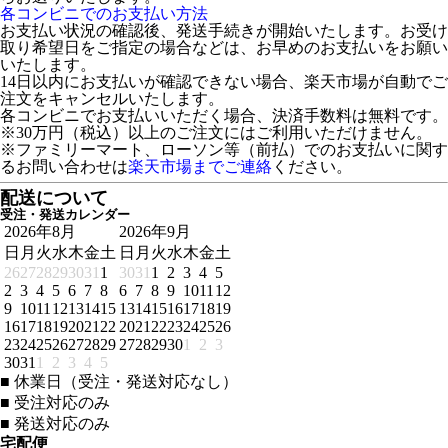
各コンビニでのお支払い方法
お支払い状況の確認後、発送手続きが開始いたします。お受け
取り希望日をご指定の場合などは、お早めのお支払いをお願い
いたします。
14日以内にお支払いが確認できない場合、楽天市場が自動でご
注文をキャンセルいたします。
各コンビニでお支払いいただく場合、決済手数料は無料です。
※30万円（税込）以上のご注文にはご利用いただけません。
※ファミリーマート、ローソン等（前払）でのお支払いに関す
るお問い合わせは
楽天市場までご連絡
ください。
配送について
受注・発送カレンダー
2026年8月
2026年9月
日
月
火
水
木
金
土
日
月
火
水
木
金
土
26
27
28
29
30
31
1
30
31
1
2
3
4
5
2
3
4
5
6
7
8
6
7
8
9
10
11
12
9
10
11
12
13
14
15
13
14
15
16
17
18
19
16
17
18
19
20
21
22
20
21
22
23
24
25
26
23
24
25
26
27
28
29
27
28
29
30
1
2
3
30
31
1
2
3
4
5
■
休業日（受注・発送対応なし）
■
受注対応のみ
■
発送対応のみ
宅配便