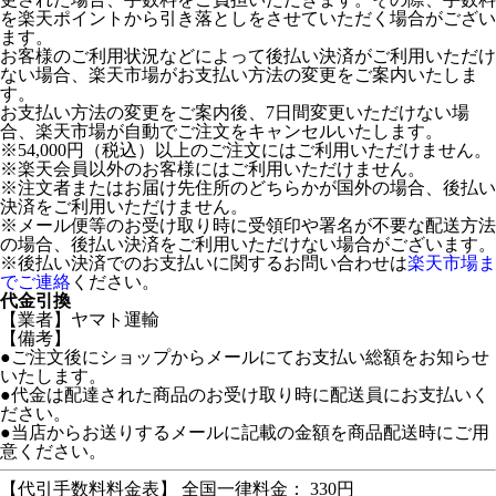
を楽天ポイントから引き落としをさせていただく場合がござい
ます。
お客様のご利用状況などによって後払い決済がご利用いただけ
ない場合、楽天市場がお支払い方法の変更をご案内いたしま
す。
お支払い方法の変更をご案内後、7日間変更いただけない場
合、楽天市場が自動でご注文をキャンセルいたします。
※54,000円（税込）以上のご注文にはご利用いただけません。
※楽天会員以外のお客様にはご利用いただけません。
※注文者またはお届け先住所のどちらかが国外の場合、後払い
決済をご利用いただけません。
※メール便等のお受け取り時に受領印や署名が不要な配送方法
の場合、後払い決済をご利用いただけない場合がございます。
※後払い決済でのお支払いに関するお問い合わせは
楽天市場ま
でご連絡
ください。
代金引換
【業者】ヤマト運輸
【備考】
●ご注文後にショップからメールにてお支払い総額をお知らせ
いたします。
●代金は配達された商品のお受け取り時に配送員にお支払いく
ださい。
●当店からお送りするメールに記載の金額を商品配送時にご用
意ください。
【代引手数料料金表】 全国一律料金： 330円