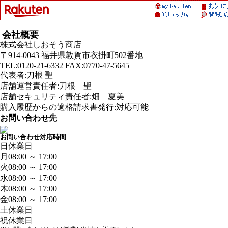
会社概要
株式会社しおそう商店
〒914-0043 福井県敦賀市衣掛町502番地
TEL:0120-21-6332 FAX:0770-47-5645
代表者:刀根 聖
店舗運営責任者:刀根 聖
店舗セキュリティ責任者:畑 夏美
購入履歴からの適格請求書発行:対応可能
お問い合わせ先
お問い合わせ対応時間
日
休業日
月
08:00 ～ 17:00
火
08:00 ～ 17:00
水
08:00 ～ 17:00
木
08:00 ～ 17:00
金
08:00 ～ 17:00
土
休業日
祝
休業日