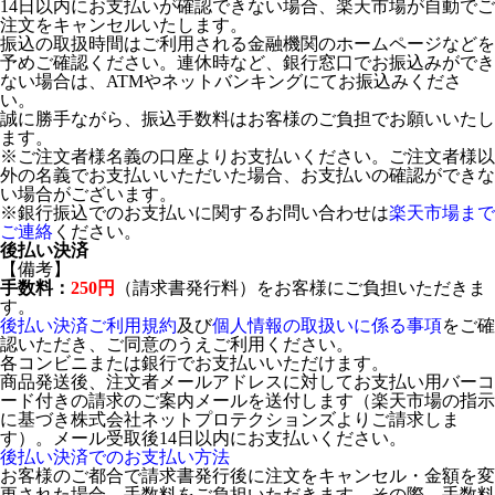
14日以内にお支払いが確認できない場合、楽天市場が自動でご
注文をキャンセルいたします。
振込の取扱時間はご利用される金融機関のホームページなどを
予めご確認ください。連休時など、銀行窓口でお振込みができ
ない場合は、ATMやネットバンキングにてお振込みくださ
い。
誠に勝手ながら、振込手数料はお客様のご負担でお願いいたし
ます。
※ご注文者様名義の口座よりお支払いください。ご注文者様以
外の名義でお支払いいただいた場合、お支払いの確認ができな
い場合がございます。
※銀行振込でのお支払いに関するお問い合わせは
楽天市場まで
ご連絡
ください。
後払い決済
【備考】
手数料：
250円
（請求書発行料）をお客様にご負担いただきま
す。
後払い決済ご利用規約
及び
個人情報の取扱いに係る事項
をご確
認いただき、ご同意のうえご利用ください。
各コンビニまたは銀行でお支払いいただけます。
商品発送後、注文者メールアドレスに対してお支払い用バーコ
ード付きの請求のご案内メールを送付します（楽天市場の指示
に基づき株式会社ネットプロテクションズよりご請求しま
す）。メール受取後14日以内にお支払いください。
後払い決済でのお支払い方法
お客様のご都合で請求書発行後に注文をキャンセル・金額を変
更された場合、手数料をご負担いただきます。その際、手数料