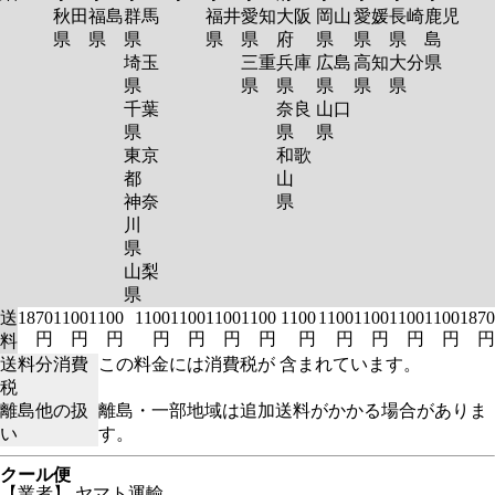
秋田
福島
群馬
福井
愛知
大阪
岡山
愛媛
長崎
鹿児
県
県
県
県
県
府
県
県
県
島
埼玉
三重
兵庫
広島
高知
大分
県
県
県
県
県
県
県
千葉
奈良
山口
県
県
県
東京
和歌
都
山
神奈
県
川
県
山梨
県
送
1870
1100
1100
1100
1100
1100
1100
1100
1100
1100
1100
1100
1870
円
円
円
円
円
円
円
円
円
円
円
円
円
料
送料分消費
この料金には消費税が 含まれています。
税
離島他の扱
離島・一部地域は追加送料がかかる場合がありま
い
す。
クール便
【業者】 ヤマト運輸