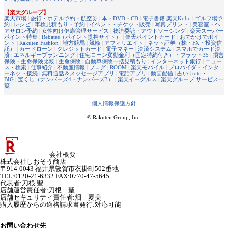
【楽天グループ】
楽天市場
|
旅行・ホテル予約・航空券
|
本・DVD・CD
|
電子書籍 楽天Kobo
|
ゴルフ場予
約
|
レシピ
|
車検見積もり・予約
|
イベント・チケット販売
|
写真プリント
|
美容室・ヘ
アサロン予約
|
女性向け健康管理サービス
|
物流委託・アウトソーシング
|
楽天スーパー
ポイント特集
|
Rebates（ポイント提携サイト）
|
楽天ポイントカード
|
おでかけでポイ
ント
|
Rakuten Fashion
|
地方競馬
|
競輪
|
アフィリエイト
|
ネット証券（株・FX・投資信
託）
|
カードローン
|
クレジットカード
|
電子マネー
|
決済システム
|
スマホでカード決
済
|
エネルギープランニング
|
住宅ローン変動金利（固定特約付き）・フラット35
|
損害
保険・生命保険比較
|
生命保険
|
自動車保険一括見積もり
|
インターネット銀行
|
ニュー
ス・検索
|
仕事紹介
|
不動産情報
|
ブログ
|
ROOM
|
楽天モバイル
|
プロバイダ・インタ
ーネット接続
|
無料通話＆メッセージアプリ
|
電話アプリ
|
動画配信
|
占い
|
toto・
BIG
|
宝くじ（ナンバーズ4・ナンバーズ3）
|
楽天イーグルス
|
楽天グループ サービス一
覧
個人情報保護方針
© Rakuten Group, Inc.
会社概要
株式会社しおそう商店
〒914-0043 福井県敦賀市衣掛町502番地
TEL:0120-21-6332 FAX:0770-47-5645
代表者
:
刀根 聖
店舗運営責任者
:
刀根 聖
店舗セキュリティ責任者
:
畑 夏美
購入履歴からの適格請求書発行:対応可能
お問い合わせ先