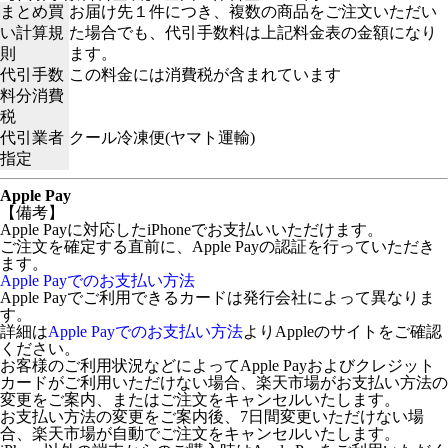
まとめ買
お届け先１件につき、複数の商品をご注文いただい
い計算規
た場合でも、代引手数料は上記料金表の金額になり
則
ます。
代引手数
この料金には消費税が含まれています
料分消費
税
代引業者
クール冷凍便(ヤマト運輸)
指定
Apple Pay
【備考】
Apple Payに対応したiPhoneでお支払いいただけます。
ご注文を確定する直前に、Apple Payの認証を行っていただき
ます。
Apple Payでのお支払い方法
Apple Payでご利用できるカードは発行会社によって異なりま
す。
詳細は
Apple Payでのお支払い方法
よりAppleのサイトをご確認
ください。
お客様のご利用状況などによってApple Payおよびクレジット
カードがご利用いただけない場合、楽天市場がお支払い方法の
変更をご案内、またはご注文をキャンセルいたします。
お支払い方法の変更をご案内後、7日間変更いただけない場
合、楽天市場が自動でご注文をキャンセルいたします。