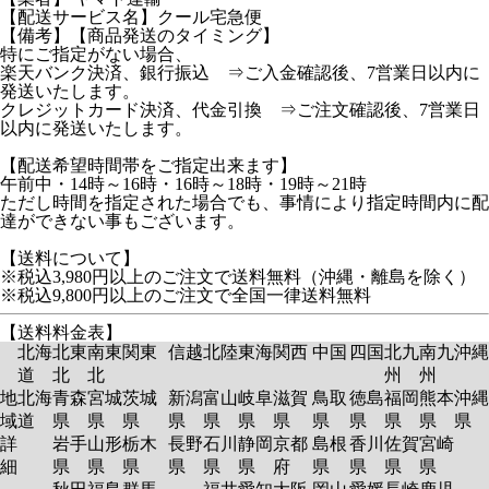
【配送サービス名】クール宅急便
【備考】【商品発送のタイミング】
特にご指定がない場合、
楽天バンク決済、銀行振込 ⇒ご入金確認後、7営業日以内に
発送いたします。
クレジットカード決済、代金引換 ⇒ご注文確認後、7営業日
以内に発送いたします。
【配送希望時間帯をご指定出来ます】
午前中・14時～16時・16時～18時・19時～21時
ただし時間を指定された場合でも、事情により指定時間内に配
達ができない事もございます。
【送料について】
※税込3,980円以上のご注文で送料無料（沖縄・離島を除く）
※税込9,800円以上のご注文で全国一律送料無料
【送料料金表】
北海
北東
南東
関東
信越
北陸
東海
関西
中国
四国
北九
南九
沖縄
道
北
北
州
州
地
北海
青森
宮城
茨城
新潟
富山
岐阜
滋賀
鳥取
徳島
福岡
熊本
沖縄
域
道
県
県
県
県
県
県
県
県
県
県
県
県
詳
岩手
山形
栃木
長野
石川
静岡
京都
島根
香川
佐賀
宮崎
細
県
県
県
県
県
県
府
県
県
県
県