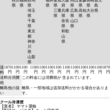
秋田
福島
群馬
福井
愛知
大阪
岡山
愛媛
長崎
鹿児
県
県
県
県
県
府
県
県
県
島
埼玉
三重
兵庫
広島
高知
大分
県
県
県
県
県
県
県
千葉
奈良
山口
県
県
県
東京
和歌
都
山
神奈
県
川
県
山梨
県
送
1870
1100
1100
1100
1100
1100
1100
1100
1100
1100
1100
1100
1870
円
円
円
円
円
円
円
円
円
円
円
円
円
料
送料分消費
この料金には消費税が 含まれています。
税
離島他の扱
離島・一部地域は追加送料がかかる場合がありま
い
す。
クール冷凍便
【業者】 ヤマト運輸