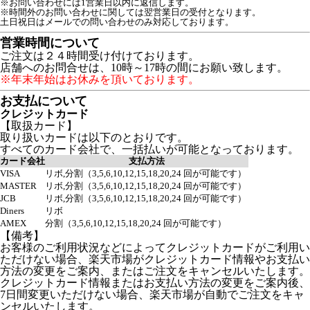
※お問い合わせには1営業日以内に返信します。
※時間外のお問い合わせに関しては翌営業日の受付となります。
営業時間について
ご注文は２４時間受け付けております。
店舗へのお問合せは、10時～17時の間にお願い致します。
※年末年始はお休みを頂いております。
お支払について
クレジットカード
【取扱カード】
取り扱いカードは以下のとおりです。
すべてのカード会社で、一括払いが可能となっております。
カード会社
支払方法
VISA
リボ,分割（3,5,6,10,12,15,18,20,24 回が可能です）
MASTER
リボ,分割（3,5,6,10,12,15,18,20,24 回が可能です）
JCB
リボ,分割（3,5,6,10,12,15,18,20,24 回が可能です）
Diners
リボ
AMEX
分割（3,5,6,10,12,15,18,20,24 回が可能です）
【備考】
お客様のご利用状況などによってクレジットカードがご利用い
ただけない場合、楽天市場がクレジットカード情報やお支払い
方法の変更をご案内、またはご注文をキャンセルいたします。
クレジットカード情報またはお支払い方法の変更をご案内後、
7日間変更いただけない場合、楽天市場が自動でご注文をキャ
ンセルいたします。