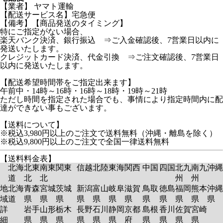
【業者】 ヤマト運輸
【配送サービス名】宅急便
【備考】【商品発送のタイミング】
特にご指定がない場合、
楽天バンク決済、銀行振込 ⇒ご入金確認後、7営業日以内に
発送いたします。
クレジットカード決済、代金引換 ⇒ご注文確認後、7営業日
以内に発送いたします。
【配送希望時間帯をご指定出来ます】
午前中・14時～16時・16時～18時・19時～21時
ただし時間を指定された場合でも、事情により指定時間内に配
達ができない事もございます。
【送料について】
※税込3,980円以上のご注文で送料無料（沖縄・離島を除く）
※税込9,800円以上のご注文で全国一律送料無料
【送料料金表】
北海
北東
南東
関東
信越
北陸
東海
関西
中国
四国
北九
南九
沖縄
道
北
北
州
州
地
北海
青森
宮城
茨城
新潟
富山
岐阜
滋賀
鳥取
徳島
福岡
熊本
沖縄
域
道
県
県
県
県
県
県
県
県
県
県
県
県
詳
岩手
山形
栃木
長野
石川
静岡
京都
島根
香川
佐賀
宮崎
細
県
県
県
県
県
県
府
県
県
県
県