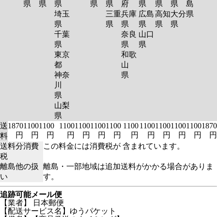
県
県
県
県
県
府
県
県
県
島
埼玉
三重
兵庫
広島
高知
大分
県
県
県
県
県
県
県
千葉
奈良
山口
県
県
県
東京
和歌
都
山
神奈
県
川
県
山梨
県
送
1870
1100
1100
1100
1100
1100
1100
1100
1100
1100
1100
1100
1870
円
円
円
円
円
円
円
円
円
円
円
円
円
料
送料分消費
この料金には消費税が 含まれています。
税
離島他の扱
離島・一部地域は追加送料がかかる場合がありま
い
す。
追跡可能メール便
【業者】 日本郵便
【配送サービス名】ゆうパケット