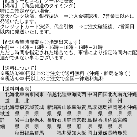
【配送サービス名】クール宅急便
【備考】【商品発送のタイミング】
特にご指定がない場合、
楽天バンク決済、銀行振込 ⇒ご入金確認後、7営業日以内に
発送いたします。
クレジットカード決済、代金引換 ⇒ご注文確認後、7営業日
以内に発送いたします。
【配送希望時間帯をご指定出来ます】
午前中・14時～16時・16時～18時・19時～21時
ただし時間を指定された場合でも、事情により指定時間内に配
達ができない事もございます。
【送料について】
※税込3,980円以上のご注文で送料無料（沖縄・離島を除く）
※税込9,800円以上のご注文で全国一律送料無料
【送料料金表】
北海
北東
南東
関東
信越
北陸
東海
関西
中国
四国
北九
南九
沖縄
道
北
北
州
州
地
北海
青森
宮城
茨城
新潟
富山
岐阜
滋賀
鳥取
徳島
福岡
熊本
沖縄
域
道
県
県
県
県
県
県
県
県
県
県
県
県
詳
岩手
山形
栃木
長野
石川
静岡
京都
島根
香川
佐賀
宮崎
細
県
県
県
県
県
県
府
県
県
県
県
秋田
福島
群馬
福井
愛知
大阪
岡山
愛媛
長崎
鹿児