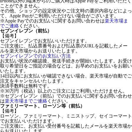
iPhone以外の端末からのご購入時はApple Payをご利用いただく
ことができません。
その他、ショップの設定状況やご注文時の選択内容などによっ
て、Apple Payがご利用いただけない場合がございます。
※Apple Payでのお支払いに関するお問い合わせは
楽天市場ま
でご連絡
ください。
セブンイレブン（前払）
【備考】
セブンイレブンでお支払いいただけます。
ご注文後に、払込票番号および払込票のURLを記載したメー
ルを楽天市場からお送りいたします。
セブンイレブンでのお支払い方法
お支払い状況の確認後、発送手続きが開始いたします。お受け
取り希望日をご指定の場合などは、お早めのお支払いをお願い
いたします。
14日以内にお支払いが確認できない場合、楽天市場が自動でご
注文をキャンセルいたします。
決済手数料は無料です。
※30万円（税込）以上のご注文にはご利用いただけません。
※セブンイレブン（前払）でのお支払いに関するお問い合わせ
は
楽天市場までご連絡
ください。
ファミリーマート、ローソン等（前払）
【備考】
ローソン、ファミリーマート、ミニストップ、セイコーマート
でお支払いいただけます。
ご注文後に、お支払い受付番号を記載したメールを楽天市場か
らお送りいたします。