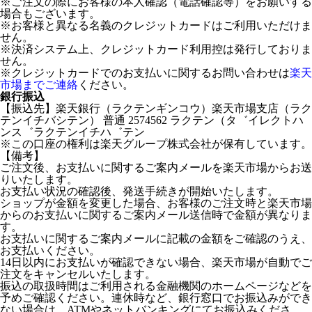
※ご注文の際にお客様の本人確認（電話確認等）をお願いする
場合もございます。
※お客様と異なる名義のクレジットカードはご利用いただけま
せん。
※決済システム上、クレジットカード利用控は発行しておりま
せん。
※クレジットカードでのお支払いに関するお問い合わせは
楽天
市場までご連絡
ください。
銀行振込
【振込先】楽天銀行（ラクテンギンコウ）楽天市場支店（ラク
テンイチバシテン） 普通 2574562 ラクテン（タ゛イレクトハ
ンス゛ラクテンイチハ゛テン
※この口座の権利は楽天グループ株式会社が保有しています。
【備考】
ご注文後、お支払いに関するご案内メールを楽天市場からお送
りいたします。
お支払い状況の確認後、発送手続きが開始いたします。
ショップが金額を変更した場合、お客様のご注文時と楽天市場
からのお支払いに関するご案内メール送信時で金額が異なりま
す。
お支払いに関するご案内メールに記載の金額をご確認のうえ、
お支払いください。
14日以内にお支払いが確認できない場合、楽天市場が自動でご
注文をキャンセルいたします。
振込の取扱時間はご利用される金融機関のホームページなどを
予めご確認ください。連休時など、銀行窓口でお振込みができ
ない場合は、ATMやネットバンキングにてお振込みくださ