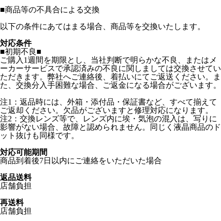
■
商品等の不具合による交換
以下の条件にあてはまる場合、商品等を交換いたします。
対応条件
■初期不良■
ご購入1週間を期限とし、当社判断で明らかな不良、またはメ
ーカーサービスで承認済みの不良に関しましては交換させてい
ただきます。弊社へご連絡後、着払いにてご返送ください。ま
た、交換分入手困難な場合、ご返金になる場合がございます。
注1：返品時には、外箱・添付品・保証書など、すべて揃えて
ご返却ください。欠品がございますと修理対応になります。
注2：交換レンズ等で、レンズ内に埃・気泡の混入は、写りに
影響がない場合、故障と認められません。同じく液晶商品のド
ット抜けも同様です。
対応可能期間
商品到着後7日以内にご連絡をいただいた場合
返品送料
店舗負担
再送料
店舗負担