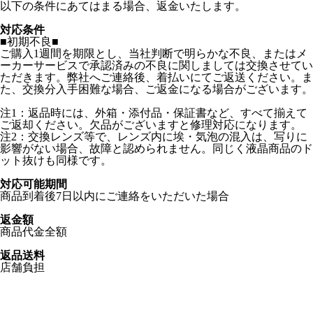
以下の条件にあてはまる場合、返金いたします。
対応条件
■初期不良■
ご購入1週間を期限とし、当社判断で明らかな不良、またはメ
ーカーサービスで承認済みの不良に関しましては交換させてい
ただきます。弊社へご連絡後、着払いにてご返送ください。ま
た、交換分入手困難な場合、ご返金になる場合がございます。
注1：返品時には、外箱・添付品・保証書など、すべて揃えて
ご返却ください。欠品がございますと修理対応になります。
注2：交換レンズ等で、レンズ内に埃・気泡の混入は、写りに
影響がない場合、故障と認められません。同じく液晶商品のド
ット抜けも同様です。
対応可能期間
商品到着後7日以内にご連絡をいただいた場合
返金額
商品代金全額
返品送料
店舗負担