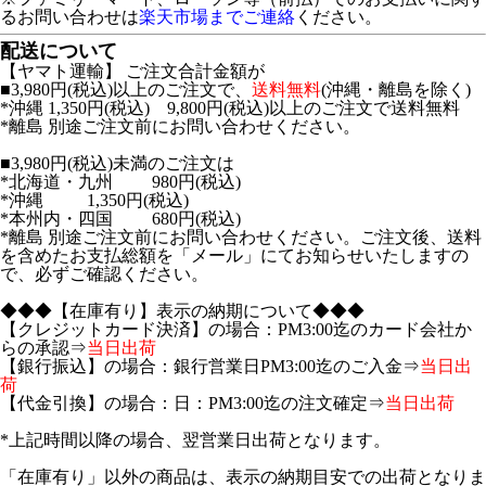
るお問い合わせは
楽天市場までご連絡
ください。
配送について
【ヤマト運輸】 ご注文合計金額が
■3,980円(税込)以上のご注文で、
送料無料
(沖縄・離島を除く)
*沖縄 1,350円(税込) 9,800円(税込)以上のご注文で送料無料
*離島 別途ご注文前にお問い合わせください。
■3,980円(税込)未満のご注文は
*北海道・九州 980円(税込)
*沖縄 1,350円(税込)
*本州内・四国 680円(税込)
*離島 別途ご注文前にお問い合わせください。ご注文後、送料
を含めたお支払総額を「メール」にてお知らせいたしますの
で、必ずご確認ください。
◆◆◆【在庫有り】表示の納期について◆◆◆
【クレジットカード決済】の場合：PM3:00迄のカード会社か
らの承認⇒
当日出荷
【銀行振込】の場合：銀行営業日PM3:00迄のご入金⇒
当日出
荷
【代金引換】の場合：日：PM3:00迄の注文確定⇒
当日出荷
*上記時間以降の場合、翌営業日出荷となります。
「在庫有り」以外の商品は、表示の納期目安での出荷となりま