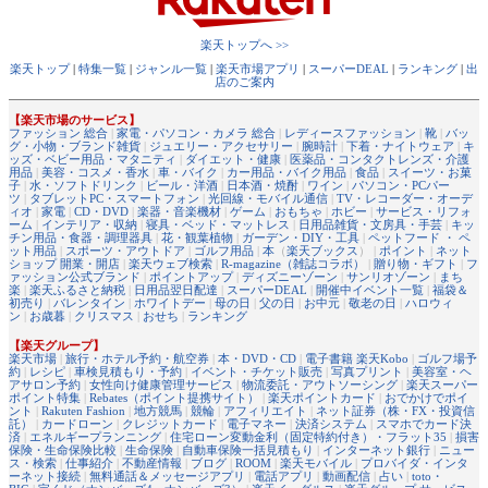
楽天トップへ >>
楽天トップ
|
特集一覧
|
ジャンル一覧
|
楽天市場アプリ
|
スーパーDEAL
|
ランキング
|
出
店のご案内
【楽天市場のサービス】
ファッション 総合
|
家電・パソコン・カメラ 総合
|
レディースファッション
|
靴
|
バッ
グ・小物・ブランド雑貨
|
ジュエリー・アクセサリー
|
腕時計
|
下着・ナイトウェア
|
キ
ッズ・ベビー用品・マタニティ
|
ダイエット・健康
|
医薬品・コンタクトレンズ・介護
用品
|
美容・コスメ・香水
|
車・バイク
|
カー用品・バイク用品
|
食品
|
スイーツ・お菓
子
|
水・ソフトドリンク
|
ビール・洋酒
|
日本酒・焼酎
|
ワイン
|
パソコン・PCパー
ツ
|
タブレットPC・スマートフォン
|
光回線・モバイル通信
|
TV・レコーダー・オーデ
ィオ
|
家電
|
CD・DVD
|
楽器・音楽機材
|
ゲーム
|
おもちゃ
|
ホビー
|
サービス・リフォ
ーム
|
インテリア・収納
|
寝具・ベッド・マットレス
|
日用品雑貨・文房具・手芸
|
キッ
チン用品・食器・調理器具
|
花・観葉植物
|
ガーデン・DIY・工具
|
ペットフード ・ ペ
ット用品
|
スポーツ・アウトドア
|
ゴルフ用品
|
本
（
楽天ブックス
） |
ポイント
|
ネット
ショップ 開業・開店
|
楽天ウェブ検索
|
R-magazine（雑誌コラボ）
|
贈り物・ギフト
|
フ
ァッション公式ブランド
|
ポイントアップ
|
ディズニーゾーン
|
サンリオゾーン
|
まち
楽
|
楽天ふるさと納税
|
日用品翌日配達
|
スーパーDEAL
|
開催中イベント一覧
|
福袋＆
初売り
|
バレンタイン
|
ホワイトデー
|
母の日
|
父の日
|
お中元
|
敬老の日
|
ハロウィ
ン
|
お歳暮
|
クリスマス
|
おせち
|
ランキング
【楽天グループ】
楽天市場
|
旅行・ホテル予約・航空券
|
本・DVD・CD
|
電子書籍 楽天Kobo
|
ゴルフ場予
約
|
レシピ
|
車検見積もり・予約
|
イベント・チケット販売
|
写真プリント
|
美容室・ヘ
アサロン予約
|
女性向け健康管理サービス
|
物流委託・アウトソーシング
|
楽天スーパー
ポイント特集
|
Rebates（ポイント提携サイト）
|
楽天ポイントカード
|
おでかけでポイ
ント
|
Rakuten Fashion
|
地方競馬
|
競輪
|
アフィリエイト
|
ネット証券（株・FX・投資信
託）
|
カードローン
|
クレジットカード
|
電子マネー
|
決済システム
|
スマホでカード決
済
|
エネルギープランニング
|
住宅ローン変動金利（固定特約付き）・フラット35
|
損害
保険・生命保険比較
|
生命保険
|
自動車保険一括見積もり
|
インターネット銀行
|
ニュー
ス・検索
|
仕事紹介
|
不動産情報
|
ブログ
|
ROOM
|
楽天モバイル
|
プロバイダ・インタ
ーネット接続
|
無料通話＆メッセージアプリ
|
電話アプリ
|
動画配信
|
占い
|
toto・