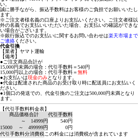
い。
誠に勝手ながら、振込手数料はお客様のご負担でお願いいたし
ます。
※ご注文者様名義の口座よりお支払いください。ご注文者様以
外の名義でお支払いいただいた場合、お支払いの確認ができな
い場合がございます。
※銀行振込でのお支払いに関するお問い合わせは
楽天市場まで
ご連絡
ください。
代金引換
【業者】ヤマト運輸
【備考】
●ご注文商品合計が
15,000円未満の場合：代引手数料＝540円
15,000円以上の場合：代引手数料＝
無料
●お支払いは
現金のみ
となります。
●代金は配達された商品のお受け取り時に配送員にお支払いく
ださい。
●1個口の発送での、代金引換のご注文は500,000円未満となり
ます。
【代引手数料料金表】
商品価格合計
代引手数料
～ 14999円
540円
15000 ～ 499999円
0円
代引手数料分消費税
この料金には消費税が含まれています