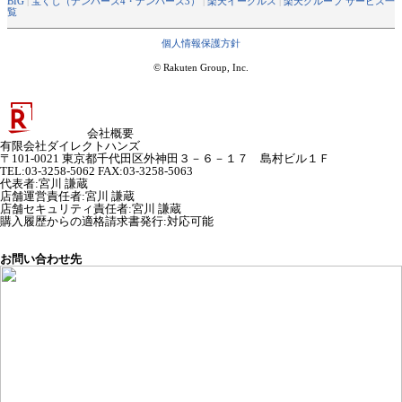
BIG
|
宝くじ（ナンバーズ4・ナンバーズ3）
|
楽天イーグルス
|
楽天グループ サービス一
覧
個人情報保護方針
© Rakuten Group, Inc.
会社概要
有限会社ダイレクトハンズ
〒101-0021 東京都千代田区外神田３－６－１７ 島村ビル１Ｆ
TEL:03-3258-5062 FAX:03-3258-5063
代表者
:
宮川 謙蔵
店舗運営責任者
:
宮川 謙蔵
店舗セキュリティ責任者
:
宮川 謙蔵
購入履歴からの適格請求書発行:対応可能
お問い合わせ先