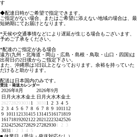
す
◆配達日時がご希望で指定できます。
ご指定がない場合、またはご希望に添えない地域の場合は、最
短納期にてお届けとなります。
*天候や交通事情などにより遅延が生じる場合もございます、
予めご了承をください。
*配達のご指定がある場合
遠方(九州・北海道・岡山・広島・島根・鳥取・山口・四国)は
出荷日の2日後からご指定下さい。
また、沖縄県は3日以上となっております。余裕を持っていた
だけると助かります。
配送は日本国内のみです。
受注・発送カレンダー
2026年8月
2026年9月
日
月
火
水
木
金
土
日
月
火
水
木
金
土
26
27
28
29
30
31
1
30
31
1
2
3
4
5
2
3
4
5
6
7
8
6
7
8
9
10
11
12
9
10
11
12
13
14
15
13
14
15
16
17
18
19
16
17
18
19
20
21
22
20
21
22
23
24
25
26
23
24
25
26
27
28
29
27
28
29
30
1
2
3
30
31
1
2
3
4
5
■
休業日（受注・発送対応なし）