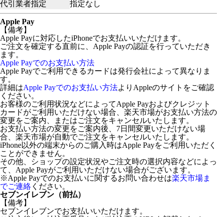
代引業者指定
指定なし
Apple Pay
【備考】
Apple Payに対応したiPhoneでお支払いいただけます。
ご注文を確定する直前に、Apple Payの認証を行っていただき
ます。
Apple Payでのお支払い方法
Apple Payでご利用できるカードは発行会社によって異なりま
す。
詳細は
Apple Payでのお支払い方法
よりAppleのサイトをご確認
ください。
お客様のご利用状況などによってApple Payおよびクレジット
カードがご利用いただけない場合、楽天市場がお支払い方法の
変更をご案内、またはご注文をキャンセルいたします。
お支払い方法の変更をご案内後、7日間変更いただけない場
合、楽天市場が自動でご注文をキャンセルいたします。
iPhone以外の端末からのご購入時はApple Payをご利用いただく
ことができません。
その他、ショップの設定状況やご注文時の選択内容などによっ
て、Apple Payがご利用いただけない場合がございます。
※Apple Payでのお支払いに関するお問い合わせは
楽天市場ま
でご連絡
ください。
セブンイレブン（前払）
【備考】
セブンイレブンでお支払いいただけます。