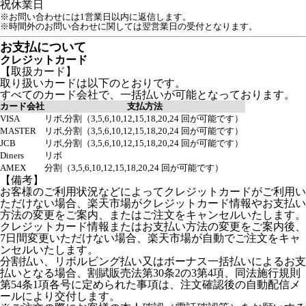
祝
休業日
※お問い合わせには1営業日以内に返信します。
※時間外のお問い合わせに関しては翌営業日の受付となります。
お支払について
クレジットカード
【取扱カード】
取り扱いカードは以下のとおりです。
すべてのカード会社で、一括払いが可能となっております。
カード会社
支払方法
VISA
リボ,分割（3,5,6,10,12,15,18,20,24 回が可能です）
MASTER
リボ,分割（3,5,6,10,12,15,18,20,24 回が可能です）
JCB
リボ,分割（3,5,6,10,12,15,18,20,24 回が可能です）
Diners
リボ
AMEX
分割（3,5,6,10,12,15,18,20,24 回が可能です）
【備考】
お客様のご利用状況などによってクレジットカードがご利用い
ただけない場合、楽天市場がクレジットカード情報やお支払い
方法の変更をご案内、またはご注文をキャンセルいたします。
クレジットカード情報またはお支払い方法の変更をご案内後、
7日間変更いただけない場合、楽天市場が自動でご注文をキャ
ンセルいたします。
分割払い、リボルビング払い又はボーナス一括払いによるお支
払いとなる場合、割賦販売法第30条2の3第4項、同法施行規則
第54条1項各号に定められた事項は、注文確認後の自動配信メ
ールにより交付します。