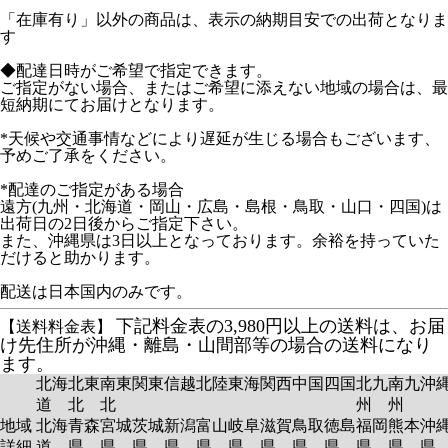
「在庫有り」以外の商品は、表示の納期目安での出荷となりま
す
◆配達日時がご希望で指定できます。
ご指定がない場合、またはご希望に添えない地域の場合は、最
短納期にてお届けとなります。
*天候や交通事情などにより遅延が生じる場合もございます、
予めご了承をください。
*配達のご指定がある場合
遠方(九州・北海道・岡山・広島・島根・鳥取・山口・四国)は
出荷日の2日後からご指定下さい。
また、沖縄県は3日以上となっております。余裕を持っていた
だけると助かります。
配送は日本国内のみです。
下記料金表の3,980円以上の送料は、お届
【送料料金表】
け先住所が沖縄・離島・山間部等の場合の送料になり
ます。
北海
北東
南東
関東
信越
北陸
東海
関西
中国
四国
北九
南九
沖
道
北
北
州
州
地域
北海
青森
宮城
茨城
新潟
富山
岐阜
滋賀
鳥取
徳島
福岡
熊本
沖
詳細
道
県
県
県
県
県
県
県
県
県
県
県