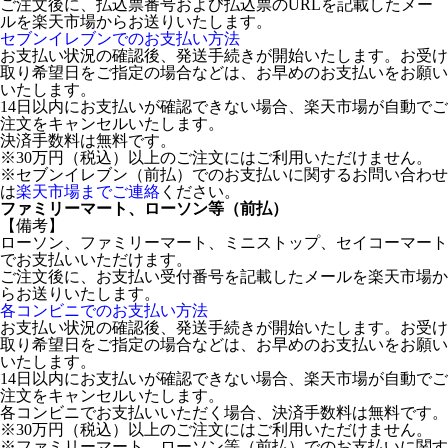
ご注文後に、払込票番号および払込票のURLを記載したメー
ルを楽天市場からお送りいたします。
セブンイレブンでのお支払い方法
お支払い状況の確認後、発送手続きが開始いたします。お受け
取り希望日をご指定の場合などは、お早めのお支払いをお願い
いたします。
14日以内にお支払いが確認できない場合、楽天市場が自動でご
注文をキャンセルいたします。
決済手数料は無料です。
※30万円（税込）以上のご注文にはご利用いただけません。
※セブンイレブン（前払）でのお支払いに関するお問い合わせ
は
楽天市場までご連絡
ください。
ファミリーマート、ローソン等（前払）
【備考】
ローソン、ファミリーマート、ミニストップ、セイコーマート
でお支払いいただけます。
ご注文後に、お支払い受付番号を記載したメールを楽天市場か
らお送りいたします。
各コンビニでのお支払い方法
お支払い状況の確認後、発送手続きが開始いたします。お受け
取り希望日をご指定の場合などは、お早めのお支払いをお願い
いたします。
14日以内にお支払いが確認できない場合、楽天市場が自動でご
注文をキャンセルいたします。
各コンビニでお支払いいただく場合、決済手数料は無料です。
※30万円（税込）以上のご注文にはご利用いただけません。
※ファミリーマート、ローソン等（前払）でのお支払いに関す