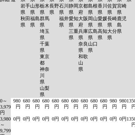
岩手
山形
栃木
長野
石川
静岡
京都
島根
香川
佐賀
宮崎
県
県
県
県
県
県
府
県
県
県
県
秋田
福島
群馬
福井
愛知
大阪
岡山
愛媛
長崎
鹿児
県
県
県
県
県
府
県
県
県
島
埼玉
三重
兵庫
広島
高知
大分
県
県
県
県
県
県
県
千葉
奈良
山口
県
県
県
東京
和歌
都
山
神奈
県
川
県
山梨
県
0～
980
680
680
680
680
680
680
680
680
680
980
980
135
円
円
円
円
円
円
円
円
円
円
円
円
3,979
円
3,980
0円
0円
0円
0円
0円
0円
0円
0円
0円
0円
0円
0円
135
～
9,799