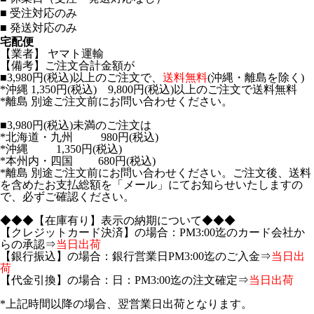
■
受注対応のみ
■
発送対応のみ
宅配便
【業者】 ヤマト運輸
【備考】ご注文合計金額が
■3,980円(税込)以上のご注文で、
送料無料
(沖縄・離島を除く)
*沖縄 1,350円(税込) 9,800円(税込)以上のご注文で送料無料
*離島 別途ご注文前にお問い合わせください。
■3,980円(税込)未満のご注文は
*北海道・九州 980円(税込)
*沖縄 1,350円(税込)
*本州内・四国 680円(税込)
*離島 別途ご注文前にお問い合わせください。ご注文後、送料
を含めたお支払総額を「メール」にてお知らせいたしますの
で、必ずご確認ください。
◆◆◆【在庫有り】表示の納期について◆◆◆
【クレジットカード決済】の場合：PM3:00迄のカード会社か
らの承認⇒
当日出荷
【銀行振込】の場合：銀行営業日PM3:00迄のご入金⇒
当日出
荷
【代金引換】の場合：日：PM3:00迄の注文確定⇒
当日出荷
*上記時間以降の場合、翌営業日出荷となります。