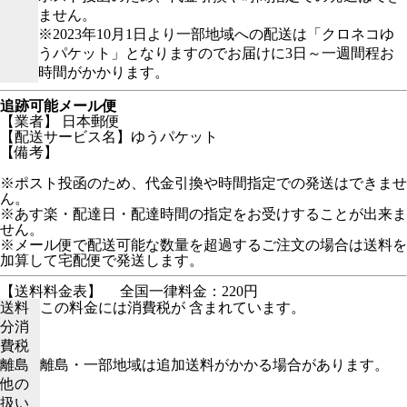
ません。
※2023年10月1日より一部地域への配送は「クロネコゆ
うパケット」となりますのでお届けに3日～一週間程お
時間がかかります。
追跡可能メール便
【業者】 日本郵便
【配送サービス名】ゆうパケット
【備考】
※ポスト投函のため、代金引換や時間指定での発送はできませ
ん。
※あす楽・配達日・配達時間の指定をお受けすることが出来ま
せん。
※メール便で配送可能な数量を超過するご注文の場合は送料を
加算して宅配便で発送します。
【送料料金表】
全国一律料金：220円
送料
この料金には消費税が 含まれています。
分消
費税
離島
離島・一部地域は追加送料がかかる場合があります。
他の
扱い