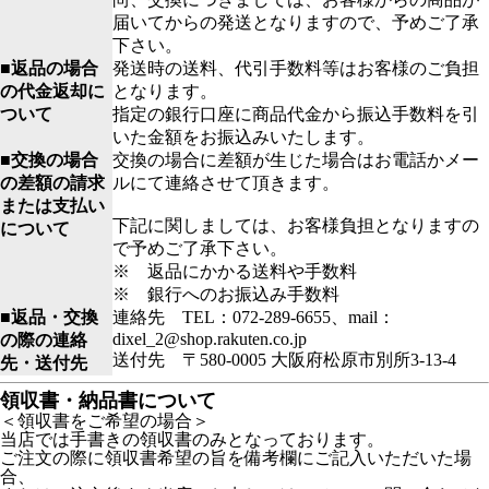
届いてからの発送となりますので、予めご了承
下さい。
■返品の場合
発送時の送料、代引手数料等はお客様のご負担
の代金返却に
となります。
ついて
指定の銀行口座に商品代金から振込手数料を引
いた金額をお振込みいたします。
■交換の場合
交換の場合に差額が生じた場合はお電話かメー
の差額の請求
ルにて連絡させて頂きます。
または支払い
下記に関しましては、お客様負担となりますの
について
で予めご了承下さい。
※ 返品にかかる送料や手数料
※ 銀行へのお振込み手数料
■返品・交換
連絡先 TEL：072-289-6655、mail：
dixel_2@shop.rakuten.co.jp
の際の連絡
送付先 〒580-0005 大阪府松原市別所3-13-4
先・送付先
領収書・納品書について
＜領収書をご希望の場合＞
当店では手書きの領収書のみとなっております。
ご注文の際に領収書希望の旨を備考欄にご記入いただいた場
合、