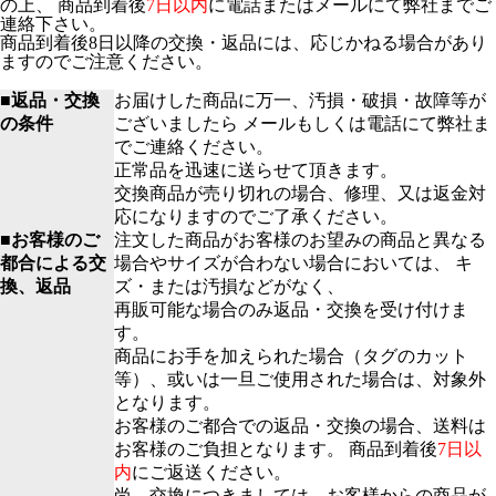
の上、 商品到着後
7日以内
に電話またはメールにて弊社までご
連絡下さい。
商品到着後8日以降の交換・返品には、応じかねる場合があり
ますのでご注意ください。
■返品・交換
お届けした商品に万一、汚損・破損・故障等が
の条件
ございましたら メールもしくは電話にて弊社ま
でご連絡ください。
正常品を迅速に送らせて頂きます。
交換商品が売り切れの場合、修理、又は返金対
応になりますのでご了承ください。
■お客様のご
注文した商品がお客様のお望みの商品と異なる
都合による交
場合やサイズが合わない場合においては、 キ
換、返品
ズ・または汚損などがなく、
再販可能な場合のみ返品・交換を受け付けま
す。
商品にお手を加えられた場合（タグのカット
等）、或いは一旦ご使用された場合は、対象外
となります。
お客様のご都合での返品・交換の場合、送料は
お客様のご負担となります。 商品到着後
7日以
内
にご返送ください。
尚、交換につきましては、お客様からの商品が