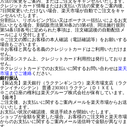
方法の変更をご案内、またはご注文をキャンセルいたします。
クレジットカード情報またはお支払い方法の変更をご案内後、
7日間変更いただけない場合、楽天市場が自動でご注文をキャ
ンセルいたします。
分割払い、リボルビング払い又はボーナス一括払いによるお支
払いとなる場合、割賦販売法第30条2の3第4項、同法施行規則
第54条1項各号に定められた事項は、注文確認後の自動配信メ
ールにより交付します。
※ご注文の際にお客様の本人確認（電話確認等）をお願いする
場合もございます。
※お客様と異なる名義のクレジットカードはご利用いただけま
せん。
※決済システム上、クレジットカード利用控は発行しておりま
せん。
※クレジットカードでのお支払いに関するお問い合わせは
楽天
市場までご連絡
ください。
銀行振込
【振込先】楽天銀行（ラクテンギンコウ）楽天市場支店（ラク
テンイチバシテン） 普通 2303011 ラクテン（ＤＩＸＥＬ
※この口座の権利は楽天グループ株式会社が保有しています。
【備考】
ご注文後、お支払いに関するご案内メールを楽天市場からお送
りいたします。
お支払い状況の確認後、発送手続きが開始いたします。
ショップが金額を変更した場合、お客様のご注文時と楽天市場
からのお支払いに関するご案内メール送信時で金額が異なりま
す。