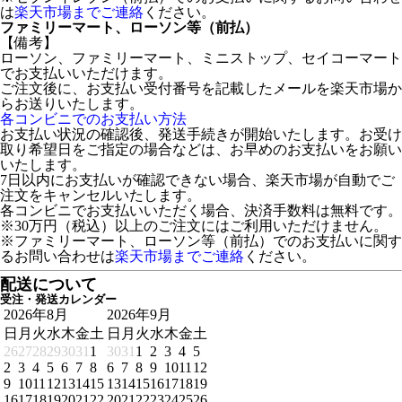
は
楽天市場までご連絡
ください。
ファミリーマート、ローソン等（前払）
【備考】
ローソン、ファミリーマート、ミニストップ、セイコーマート
でお支払いいただけます。
ご注文後に、お支払い受付番号を記載したメールを楽天市場か
らお送りいたします。
各コンビニでのお支払い方法
お支払い状況の確認後、発送手続きが開始いたします。お受け
取り希望日をご指定の場合などは、お早めのお支払いをお願い
いたします。
7日以内にお支払いが確認できない場合、楽天市場が自動でご
注文をキャンセルいたします。
各コンビニでお支払いいただく場合、決済手数料は無料です。
※30万円（税込）以上のご注文にはご利用いただけません。
※ファミリーマート、ローソン等（前払）でのお支払いに関す
るお問い合わせは
楽天市場までご連絡
ください。
配送について
受注・発送カレンダー
2026年8月
2026年9月
日
月
火
水
木
金
土
日
月
火
水
木
金
土
26
27
28
29
30
31
1
30
31
1
2
3
4
5
2
3
4
5
6
7
8
6
7
8
9
10
11
12
9
10
11
12
13
14
15
13
14
15
16
17
18
19
16
17
18
19
20
21
22
20
21
22
23
24
25
26