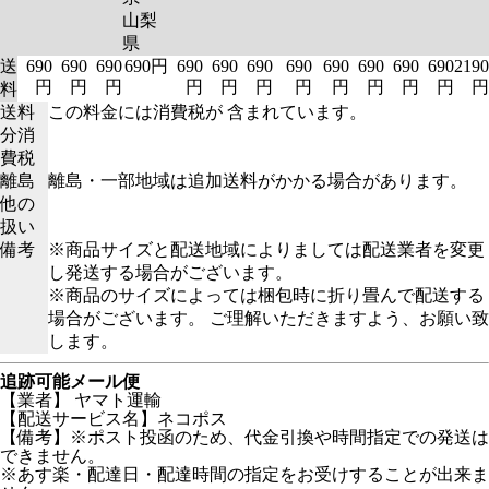
山梨
県
送
690
690
690
690円
690
690
690
690
690
690
690
690
2190
円
円
円
円
円
円
円
円
円
円
円
円
料
送料
この料金には消費税が 含まれています。
分消
費税
離島
離島・一部地域は追加送料がかかる場合があります。
他の
扱い
備考
※商品サイズと配送地域によりましては配送業者を変更
し発送する場合がございます。
※商品のサイズによっては梱包時に折り畳んで配送する
場合がございます。 ご理解いただきますよう、お願い致
します。
追跡可能メール便
【業者】 ヤマト運輸
【配送サービス名】ネコポス
【備考】※ポスト投函のため、代金引換や時間指定での発送は
できません。
※あす楽・配達日・配達時間の指定をお受けすることが出来ま