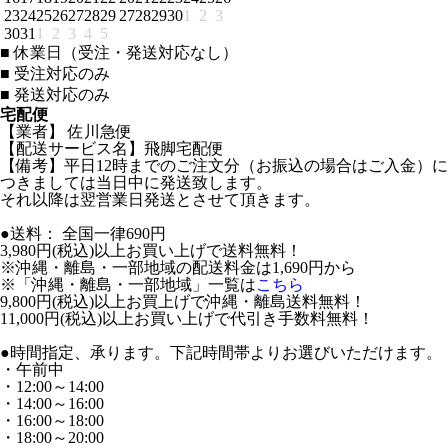
23
24
25
26
27
28
29
27
28
29
30
1
2
3
30
31
1
2
3
4
5
■
休業日（受注・発送対応なし）
■
受注対応のみ
■
発送対応のみ
宅配便
【業者】 佐川急便
【配送サービス名】飛脚宅配便
【備考】平日12時までのご注文分（お振込の場合はご入金）に
つきましては当日中に発送致します。
それ以降は翌営業日発送とさせて頂きます。
●送料： 全国一律690円
3,980円(税込)以上お買い上げで送料無料！
※沖縄・離島・一部地域の配送料金は1,690円から
※「沖縄・離島・一部地域」一覧は
こちら
9,800円(税込)以上お買上げで沖縄・離島送料無料！
11,000円(税込)以上お買い上げで代引き手数料無料！
●時間指定、承ります。下記時間帯よりお選びいただけます。
・午前中
・12:00～14:00
・14:00～16:00
・16:00～18:00
・18:00～20:00