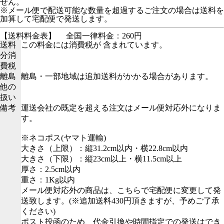
せん。
※メール便で配送可能な数量を超過するご注文の場合は送料を
加算して宅配便で発送します。
【送料料金表】
全国一律料金：260円
送料
この料金には消費税が 含まれています。
分消
費税
離島
離島・一部地域は追加送料がかかる場合があります。
他の
扱い
備考
運送会社の既定を超える注文はメール便対応外になりま
す。
※ネコポス(ヤマト運輸)
大きさ（上限）：縦31.2cm以内・横22.8cm以内
大きさ（下限）：縦23cm以上・横11.5cm以上
厚さ：2.5cm以内
重さ：1Kg以内
メール便対応外の商品は、こちらで宅配便に変更して発
送致します。(※追加送料430円頂きますが、予めご了承
ください)
ポスト投函のため、代金引換や時間指定での発送はでき