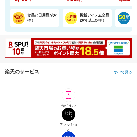
食品と日用品がお
掲載アイテム全品
日
得！
20%以上OFF！
ポ
楽天のサービス
すべて見る
モバイル
ファッショ
ン