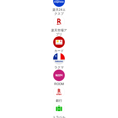
楽天24エ
クスプ
楽天市場ア
プリ
カード
ラクマ
ROOM
銀行
トラベル