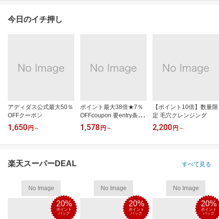
今日のイチ押し
アディダス公式最大50％
ポイント最大38倍★7％
【ポイント10倍】数量限
OFFクーポン
OFFcoupon 要entry条件
定 毛穴クレンジング
有
1,650
1,578
2,200
円
～
円
～
円
～
楽天スーパーDEAL
すべて見る
No Image
No Image
No Image
20%
20%
20%
ポイント
ポイント
ポイント
バック
バック
バック