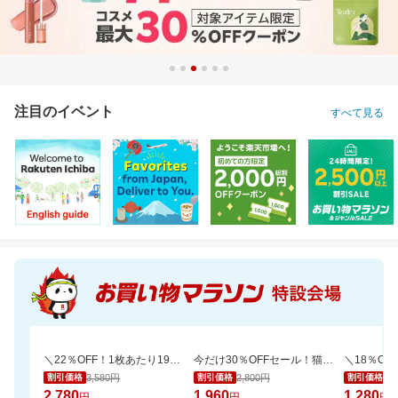
注目のイベント
すべて見る
＼22％OFF！1枚あたり19円～／ふわもちタッチ！Genki！パンツ 3個セット
今だけ30％OFFセール！猫砂鉱物タイプ＼約一か月490円／【楽天オリジナル】
3,580円
2,800円
1,
割引価格
割引価格
割引価格
2,780
1,960
1,280
円
円
円