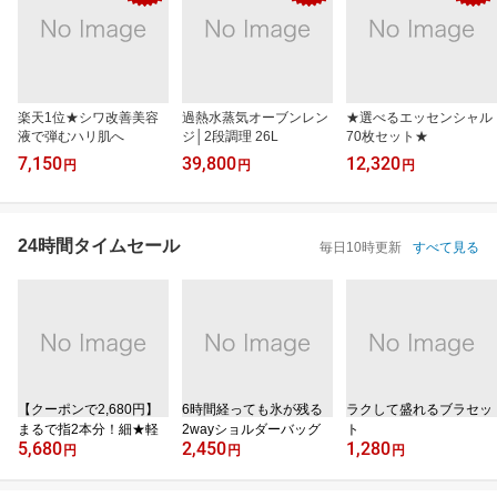
楽天1位★シワ改善美容
過熱水蒸気オーブンレン
★選べるエッセンシャル
液で弾むハリ肌へ
ジ│2段調理 26L
70枚セット★
7,150
39,800
12,320
円
円
円
24時間タイムセール
毎日10時更新
すべて見る
【クーポンで2,680円】
6時間経っても氷が残る
ラクして盛れるブラセッ
まるで指2本分！細★軽
2wayショルダーバッグ
ト
5,680
2,450
1,280
円
円
円