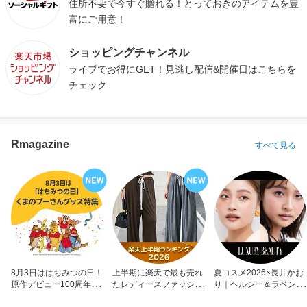
住所不要で今すぐ贈れる！とっておきのアイテムを豊
富にご用意！
ショッピングチャンネル
ライブでお得にGET！見逃し配信&開催日はこちらを
チェック
Rmagazine
すべて見る
8月3日ははちみつの日！
上半期に楽天で最も売れ
夏コスメ2026×長井かお
原作デビュー100周年も
たレディースファッショ
り｜ヘルシー＆ラベンダ
お祝い
ン
ーメイク