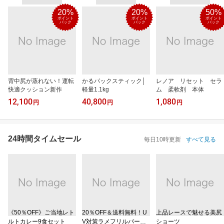
20%
20%
50%
ポイント
ポイント
ポイント
バック
バック
バック
背中尻が蒸れない！運転
かるパックスティック│
レノア リセット セラ
快適クッション新作
軽量1.1kg
ム 柔軟剤 本体
12,100
40,800
1,080
円
円
円
24時間タイムセール
毎日10時更新
すべて見る
《50％OFF》ご当地レト
20％OFF＆送料無料！U
上品レースで魅せる美尻
ルトカレー9食セット
V対策ラメフリルパーカ
ショーツ