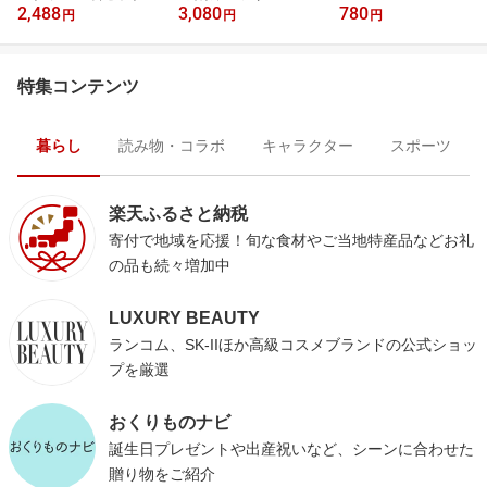
2,488
3,080
780
ー
円
円
円
特集コンテンツ
暮らし
読み物・コラボ
キャラクター
スポーツ
楽天ふるさと納税
寄付で地域を応援！旬な食材やご当地特産品などお礼
の品も続々増加中
LUXURY BEAUTY
ランコム、SK-IIほか高級コスメブランドの公式ショッ
プを厳選
おくりものナビ
誕生日プレゼントや出産祝いなど、シーンに合わせた
贈り物をご紹介