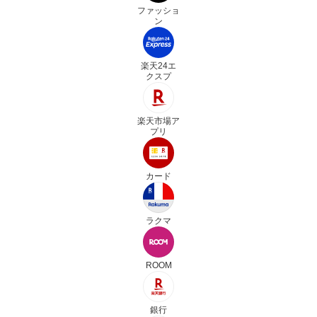
ファッショ
ン
楽天24エ
クスプ
楽天市場ア
プリ
カード
ラクマ
ROOM
銀行