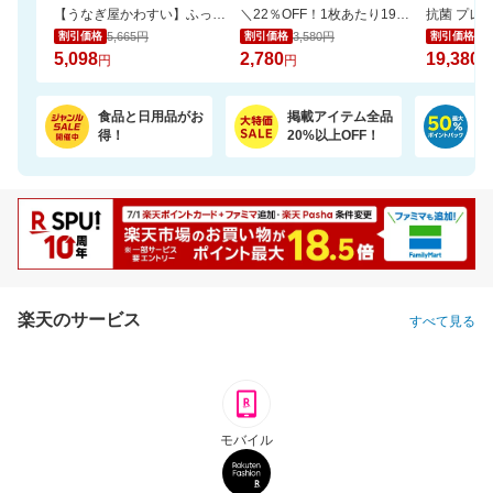
【うなぎ屋かわすい】ふっくら肉厚！国産うなぎ大サイズ2尾セットがお買い得！
＼22％OFF！1枚あたり19円～／ふわもちタッチ！Genki！パンツ 3個セット
5,665円
3,580円
22
割引価格
割引価格
割引価格
5,098
2,780
19,380
円
円
円
食品と日用品がお
掲載アイテム全品
日
得！
20%以上OFF！
ポ
楽天のサービス
すべて見る
モバイル