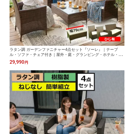
ラタン調 ガーデンファニチャー4点セット『ソーレ』｜テーブ
ル・ソファ・チェア付き｜屋外・庭・グランピング・ホテル・海
の家
29,990
円