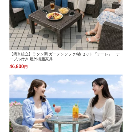
【簡単組立】ラタン調 ガーデンソファ4点セット『テーレ』｜テ
ーブル付き 屋外樹脂家具
46,800
円