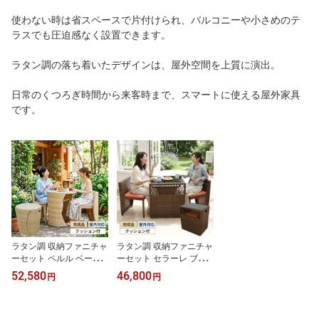
使わない時は省スペースで片付けられ、バルコニーや小さめのテ
ラスでも圧迫感なく設置できます。
ラタン調の落ち着いたデザインは、屋外空間を上質に演出。
日常のくつろぎ時間から来客時まで、スマートに使える屋外家具
です。
ラタン調 収納ファニチャ
ラタン調 収納ファニチャ
ーセット ペルル ベージ
ーセット セラーレ ブラ
ュ｜コンパクト・丸形
ウン｜コンパクト・角型
52,580
46,800
円
円