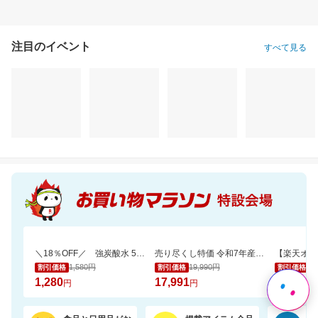
注目のイベント
すべて見る
＼18％OFF／ 強炭酸水 500ml×24本 富士山の天然水使用！ラベルレスでゴミ捨ても楽
売り尽くし特価 令和7年産宮城県産 ひとめぼれ玄米30kg 日本全国送料無料でお届け
1,580円
19,990円
3,
割引価格
割引価格
割引価格
1,280
17,991
3,285
円
円
円