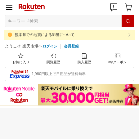
熊本県での地震による影響について
ようこそ 楽天市場へ
ログイン
会員登録
お気に入り
閲覧履歴
購入履歴
myクーポン
1,980円以上で日用品が送料無料