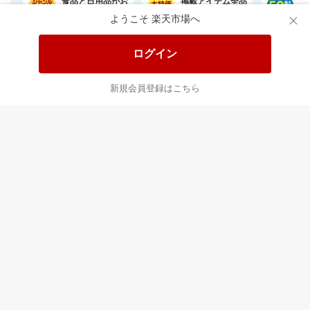
食品と日用品がお
掲載アイテム全品
日
得！
20%以上OFF！
ポ
ようこそ 楽天市場へ
ログイン
あなたはポイント
合計
倍
新規会員登録はこちら
最近チェックした商品
すべて見る