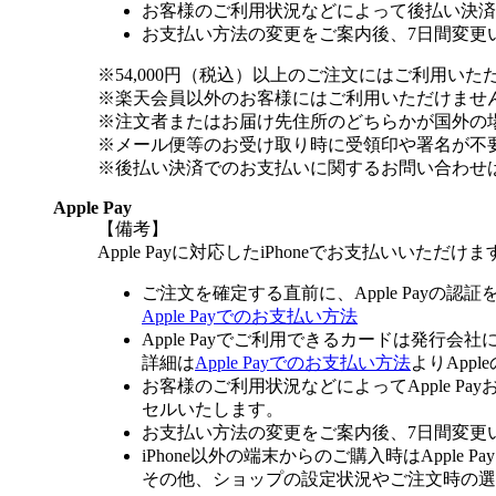
お客様のご利用状況などによって後払い決済
お支払い方法の変更をご案内後、7日間変更
※54,000円（税込）以上のご注文にはご利用いた
※楽天会員以外のお客様にはご利用いただけませ
※注文者またはお届け先住所のどちらかが国外の
※メール便等のお受け取り時に受領印や署名が不
※後払い決済でのお支払いに関するお問い合わせ
Apple Pay
【備考】
Apple Payに対応したiPhoneでお支払いいただけま
ご注文を確定する直前に、Apple Payの認
Apple Payでのお支払い方法
Apple Payでご利用できるカードは発行会
詳細は
Apple Payでのお支払い方法
よりApp
お客様のご利用状況などによってApple 
セルいたします。
お支払い方法の変更をご案内後、7日間変更
iPhone以外の端末からのご購入時はApple
その他、ショップの設定状況やご注文時の選択