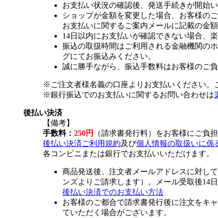
お支払い状況の確認後、発送手続きが開始い
ショップが金額を変更した場合、お客様のご
お支払いに関するご案内メールに記載の金額
14日以内にお支払いが確認できない場合、
振込の取扱時間はご利用される金融機関のホ
グにてお振込みください。
誠に勝手ながら、振込手数料はお客様のご負
※ご注文者様名義の口座よりお支払いください。
※銀行振込でのお支払いに関するお問い合わせは
後払い決済
【備考】
手数料：
250円
（請求書発行料）をお客様にご負担
後払い決済ご利用規約
及び
個人情報の取扱いに係
各コンビニまたは銀行でお支払いいただけます。
商品発送後、注文者メールアドレスに対して
ンズよりご請求します）。メール受取後14
後払い決済でのお支払い方法
お客様のご都合で請求書発行後に注文をキャ
ていただく場合がございます。