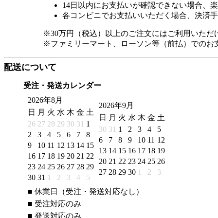
14日以内にお支払いが確認できない場合、
各コンビニでお支払いいただく場合、決済手
※30万円（税込）以上のご注文にはご利用いただ
※ファミリーマート、ローソン等（前払）でのお
配送について
受注・発送カレンダー
2026年8月
2026年9月
日
月
火
水
木
金
土
日
月
火
水
木
金
土
26
27
28
29
30
31
1
30
31
1
2
3
4
5
2
3
4
5
6
7
8
6
7
8
9
10
11
12
9
10
11
12
13
14
15
13
14
15
16
17
18
19
16
17
18
19
20
21
22
20
21
22
23
24
25
26
23
24
25
26
27
28
29
27
28
29
30
1
2
3
30
31
1
2
3
4
5
■
休業日（受注・発送対応なし）
■
受注対応のみ
■
発送対応のみ