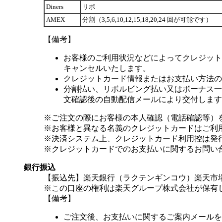
Diners
リボ
AMEX
分割（3,5,6,10,12,15,18,20,24 回が可能です）
【備考】
お客様のご利用状況などによってクレジット
キャンセルいたします。
クレジットカード情報またはお支払い方法の
分割払い、リボルビング払い又はボーナス一括
文確認後の自動配信メールにより交付します
※ご注文の際にお客様の本人確認（電話確認等）
※お客様と異なる名義のクレジットカードはご利
※決済システム上、クレジットカード利用控は発
※クレジットカードでのお支払いに関するお問い
銀行振込
【振込先】楽天銀行（ラクテンギンコウ）楽天市場支
※この口座の権利は楽天グループ株式会社が保有
【備考】
ご注文後、お支払いに関するご案内メールを