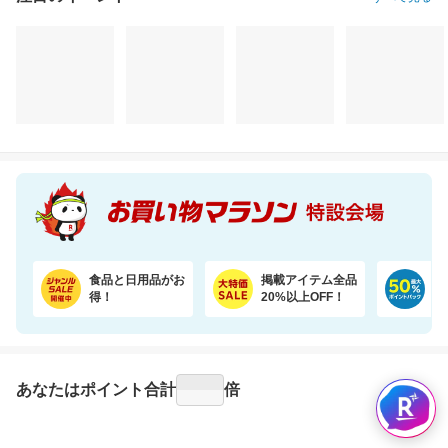
注目のイベント
すべて見る
食品と日用品がお
掲載アイテム全品
日
得！
20%以上OFF！
ポ