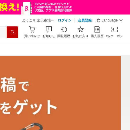
ようこそ 楽天市場へ
ログイン
会員登録
Language
買い物かご
お知らせ
閲覧履歴
お気に入り
購入履歴
myクーポン