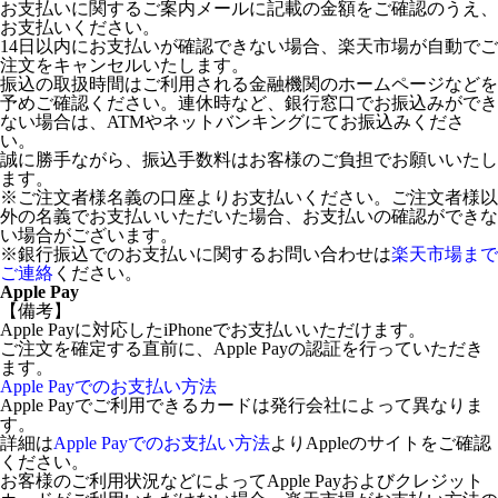
お支払いに関するご案内メールに記載の金額をご確認のうえ、
お支払いください。
14日以内にお支払いが確認できない場合、楽天市場が自動でご
注文をキャンセルいたします。
振込の取扱時間はご利用される金融機関のホームページなどを
予めご確認ください。連休時など、銀行窓口でお振込みができ
ない場合は、ATMやネットバンキングにてお振込みくださ
い。
誠に勝手ながら、振込手数料はお客様のご負担でお願いいたし
ます。
※ご注文者様名義の口座よりお支払いください。ご注文者様以
外の名義でお支払いいただいた場合、お支払いの確認ができな
い場合がございます。
※銀行振込でのお支払いに関するお問い合わせは
楽天市場まで
ご連絡
ください。
Apple Pay
【備考】
Apple Payに対応したiPhoneでお支払いいただけます。
ご注文を確定する直前に、Apple Payの認証を行っていただき
ます。
Apple Payでのお支払い方法
Apple Payでご利用できるカードは発行会社によって異なりま
す。
詳細は
Apple Payでのお支払い方法
よりAppleのサイトをご確認
ください。
お客様のご利用状況などによってApple Payおよびクレジット