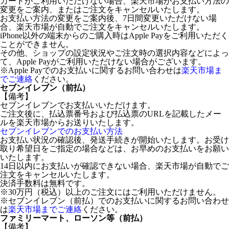
カードがご利用いただけない場合、楽天市場がお支払い方法の
変更をご案内、またはご注文をキャンセルいたします。
お支払い方法の変更をご案内後、7日間変更いただけない場
合、楽天市場が自動でご注文をキャンセルいたします。
iPhone以外の端末からのご購入時はApple Payをご利用いただく
ことができません。
その他、ショップの設定状況やご注文時の選択内容などによっ
て、Apple Payがご利用いただけない場合がございます。
※Apple Payでのお支払いに関するお問い合わせは
楽天市場ま
でご連絡
ください。
セブンイレブン（前払）
【備考】
セブンイレブンでお支払いいただけます。
ご注文後に、払込票番号および払込票のURLを記載したメー
ルを楽天市場からお送りいたします。
セブンイレブンでのお支払い方法
お支払い状況の確認後、発送手続きが開始いたします。お受け
取り希望日をご指定の場合などは、お早めのお支払いをお願い
いたします。
14日以内にお支払いが確認できない場合、楽天市場が自動でご
注文をキャンセルいたします。
決済手数料は無料です。
※30万円（税込）以上のご注文にはご利用いただけません。
※セブンイレブン（前払）でのお支払いに関するお問い合わせ
は
楽天市場までご連絡
ください。
ファミリーマート、ローソン等（前払）
【備考】