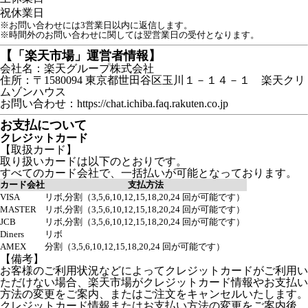
祝
休業日
※お問い合わせには3営業日以内に返信します。
※時間外のお問い合わせに関しては翌営業日の受付となります。
【「楽天市場」運営者情報】
会社名：楽天グループ株式会社
住所：〒1580094 東京都世田谷区玉川１－１４－１ 楽天クリ
ムゾンハウス
お問い合わせ：https://chat.ichiba.faq.rakuten.co.jp
お支払について
クレジットカード
【取扱カード】
取り扱いカードは以下のとおりです。
すべてのカード会社で、一括払いが可能となっております。
カード会社
支払方法
VISA
リボ,分割（3,5,6,10,12,15,18,20,24 回が可能です）
MASTER
リボ,分割（3,5,6,10,12,15,18,20,24 回が可能です）
JCB
リボ,分割（3,5,6,10,12,15,18,20,24 回が可能です）
Diners
リボ
AMEX
分割（3,5,6,10,12,15,18,20,24 回が可能です）
【備考】
お客様のご利用状況などによってクレジットカードがご利用い
ただけない場合、楽天市場がクレジットカード情報やお支払い
方法の変更をご案内、またはご注文をキャンセルいたします。
クレジットカード情報またはお支払い方法の変更をご案内後、