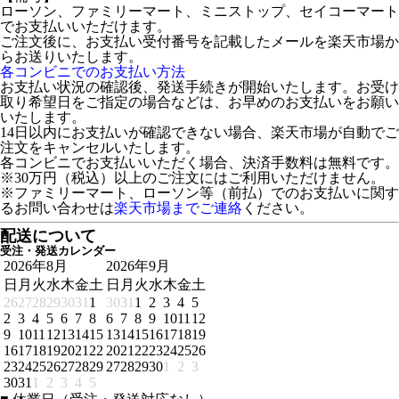
ローソン、ファミリーマート、ミニストップ、セイコーマート
でお支払いいただけます。
ご注文後に、お支払い受付番号を記載したメールを楽天市場か
らお送りいたします。
各コンビニでのお支払い方法
お支払い状況の確認後、発送手続きが開始いたします。お受け
取り希望日をご指定の場合などは、お早めのお支払いをお願い
いたします。
14日以内にお支払いが確認できない場合、楽天市場が自動でご
注文をキャンセルいたします。
各コンビニでお支払いいただく場合、決済手数料は無料です。
※30万円（税込）以上のご注文にはご利用いただけません。
※ファミリーマート、ローソン等（前払）でのお支払いに関す
るお問い合わせは
楽天市場までご連絡
ください。
配送について
受注・発送カレンダー
2026年8月
2026年9月
日
月
火
水
木
金
土
日
月
火
水
木
金
土
26
27
28
29
30
31
1
30
31
1
2
3
4
5
2
3
4
5
6
7
8
6
7
8
9
10
11
12
9
10
11
12
13
14
15
13
14
15
16
17
18
19
16
17
18
19
20
21
22
20
21
22
23
24
25
26
23
24
25
26
27
28
29
27
28
29
30
1
2
3
30
31
1
2
3
4
5