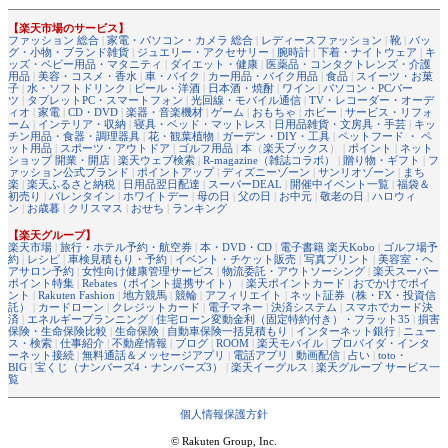
【楽天市場のサービス】
ファッション 総合
|
家電・パソコン・カメラ 総合
|
レディースファッション
|
靴
|
バッ
グ・小物・ブランド雑貨
|
ジュエリー・アクセサリー
|
腕時計
|
下着・ナイトウェア
|
キ
ッズ・ベビー用品・マタニティ
|
ダイエット・健康
|
医薬品・コンタクトレンズ・介護
用品
|
美容・コスメ・香水
|
車・バイク
|
カー用品・バイク用品
|
食品
|
スイーツ・お菓
子
|
水・ソフトドリンク
|
ビール・洋酒
|
日本酒・焼酎
|
ワイン
|
パソコン・PCパー
ツ
|
タブレットPC・スマートフォン
|
光回線・モバイル通信
|
TV・レコーダー・オーデ
ィオ
|
家電
|
CD・DVD
|
楽器・音楽機材
|
ゲーム
|
おもちゃ
|
ホビー
|
サービス・リフォ
ーム
|
インテリア・収納
|
寝具・ベッド・マットレス
|
日用品雑貨・文房具・手芸
|
キッ
チン用品・食器・調理器具
|
花・観葉植物
|
ガーデン・DIY・工具
|
ペットフード ・ ペ
ット用品
|
スポーツ・アウトドア
|
ゴルフ用品
|
本
（
楽天ブックス
） |
ポイント
|
ネット
ショップ 開業・開店
|
楽天ウェブ検索
|
R-magazine（雑誌コラボ）
|
贈り物・ギフト
|
フ
ァッション公式ブランド
|
ポイントアップ
|
ディズニーゾーン
|
サンリオゾーン
|
まち
楽
|
楽天ふるさと納税
|
日用品翌日配達
|
スーパーDEAL
|
開催中イベント一覧
|
福袋＆
初売り
|
バレンタイン
|
ホワイトデー
|
母の日
|
父の日
|
お中元
|
敬老の日
|
ハロウィ
ン
|
お歳暮
|
クリスマス
|
おせち
|
ランキング
【楽天グループ】
楽天市場
|
旅行・ホテル予約・航空券
|
本・DVD・CD
|
電子書籍 楽天Kobo
|
ゴルフ場予
約
|
レシピ
|
車検見積もり・予約
|
イベント・チケット販売
|
写真プリント
|
美容室・ヘ
アサロン予約
|
女性向け健康管理サービス
|
物流委託・アウトソーシング
|
楽天スーパー
ポイント特集
|
Rebates（ポイント提携サイト）
|
楽天ポイントカード
|
おでかけでポイ
ント
|
Rakuten Fashion
|
地方競馬
|
競輪
|
アフィリエイト
|
ネット証券（株・FX・投資信
託）
|
カードローン
|
クレジットカード
|
電子マネー
|
決済システム
|
スマホでカード決
済
|
エネルギープランニング
|
住宅ローン変動金利（固定特約付き）・フラット35
|
損害
保険・生命保険比較
|
生命保険
|
自動車保険一括見積もり
|
インターネット銀行
|
ニュー
ス・検索
|
仕事紹介
|
不動産情報
|
ブログ
|
ROOM
|
楽天モバイル
|
プロバイダ・インタ
ーネット接続
|
無料通話＆メッセージアプリ
|
電話アプリ
|
動画配信
|
占い
|
toto・
BIG
|
宝くじ（ナンバーズ4・ナンバーズ3）
|
楽天イーグルス
|
楽天グループ サービス一
覧
個人情報保護方針
© Rakuten Group, Inc.