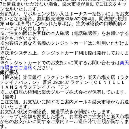
7日間変更いただけない場合、楽天市場が自動でご注文をキャ
ンセルいたします。
分割払い、リボルビング払い又はボーナス一括払いによるお支
払いとなる場合、割賦販売法第30条2の3第4項、同法施行規則
第54条1項各号に定められた事項は、注文確認後の自動配信メ
ールにより交付します。
※ご注文の際にお客様の本人確認（電話確認等）をお願いする
場合もございます。
※お客様と異なる名義のクレジットカードはご利用いただけま
せん。
※決済システム上、クレジットカード利用控は発行しておりま
せん。
※クレジットカードでのお支払いに関するお問い合わせは
楽天
市場までご連絡
ください。
銀行振込
【振込先】楽天銀行（ラクテンギンコウ）楽天市場支店（ラク
テンイチバシテン） 普通 2928437 ラクテン（ＣＥＮＴＥＬＬ
ＩＡＮ２４ラクテンイチハ゛テン
※この口座の権利は楽天グループ株式会社が保有しています。
【備考】
ご注文後、お支払いに関するご案内メールを楽天市場からお送
りいたします。
お支払い状況の確認後、発送手続きが開始いたします。
ショップが金額を変更した場合、お客様のご注文時と楽天市場
からのお支払いに関するご案内メール送信時で金額が異なりま
す。