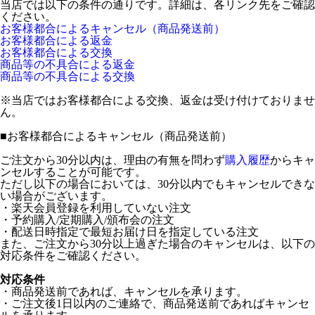
当店では以下の条件の通りです。詳細は、各リンク先をご確認
ください。
お客様都合によるキャンセル（商品発送前）
お客様都合による返金
お客様都合による交換
商品等の不具合による返金
商品等の不具合による交換
※当店ではお客様都合による交換、返金は受け付けておりませ
ん。
■
お客様都合によるキャンセル（商品発送前）
ご注文から30分以内は、理由の有無を問わず
購入履歴
からキャ
ンセルすることが可能です。
ただし以下の場合においては、30分以内でもキャンセルできな
い場合がございます。
・楽天会員登録を利用していない注文
・予約購入/定期購入/頒布会の注文
・配送日時指定で最短お届け日を指定している注文
また、ご注文から30分以上過ぎた場合のキャンセルは、以下の
対応条件をご確認ください。
対応条件
・商品発送前であれば、キャンセルを承ります。
・ご注文後1日以内のご連絡で、商品発送前であればキャンセ