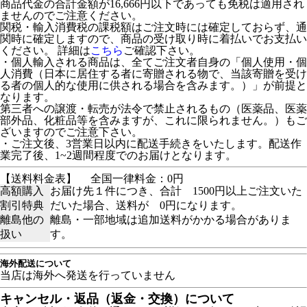
商品代金の合計金額が16,666円以下であっても免税は適用され
ませんのでご注意ください。
関税・輸入消費税の課税額はご注文時には確定しておらず、通
関時に確定しますので、商品の受け取り時に着払いでお支払い
ください。 詳細は
こちら
ご確認下さい。
・個人輸入される商品は、全てご注文者自身の「個人使用・個
人消費（日本に居住する者に寄贈される物で、当該寄贈を受け
る者の個人的な使用に供される場合を含みます。）」が前提と
なります。
第三者への譲渡・転売が法令で禁止されるもの（医薬品、医薬
部外品、化粧品等を含みますが、これに限られません。）もご
ざいますのでご注意下さい。
・ご注文後、3営業日以内に配送手続きをいたします。配送作
業完了後、1~2週間程度でのお届けとなります。
【送料料金表】
全国一律料金：0円
高額購入
お届け先１件につき、合計 1500円以上ご注文いた
割引特典
だいた場合、送料が 0円になります。
離島他の
離島・一部地域は追加送料がかかる場合がありま
扱い
す。
海外配送について
当店は海外へ発送を行っていません
キャンセル・返品（返金・交換）について