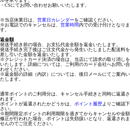
ルを承ります。
・CSにてお問い合わせお願いいたします。
※当店休業日は、
営業日カレンダー
をご確認ください。
※お電話でのキャンセルは、
営業時間
内での受け付けとなりま
す。
返金額
発送手続き前の場合、お支払代金全額を返金いたします。
発送手続き完了後はご注文代金から発生いたしました配送料を
差し引いた金額を返金いたします。
※クレジットカード決済の場合は、当店にて請求の取り消しを
いたします。詳細については、ご利用のカード会社へお問い合
わせください。
※返金額の詳細（内訳）については、後日メールにてご案内い
たします。
通常ポイントのご利用分は、キャンセル手続きと同時に返還さ
れます。
ポイントが返還されたかどうかは、
ポイント履歴
よりご確認下
さい。
※期間限定ポイントの利用期限を過ぎてからキャンセルや金額
修正が行われた場合、ポイントは失効扱いとなり、返還されま
せんのでご注意ください。