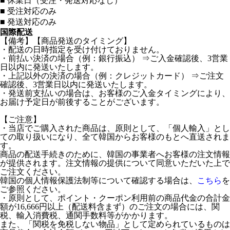
■
休業日（受注・発送対応なし）
■
受注対応のみ
■
発送対応のみ
国際配送
【備考】【商品発送のタイミング】
・配送の日時指定を受け付けておりません。
・前払い決済の場合（例：銀行振込） ⇒ご入金確認後、3営業
日以内に発送いたします。
・上記以外の決済の場合（例：クレジットカード） ⇒ご注文
確認後、3営業日以内に発送いたします。
・発送前支払いの場合は、お客様のご入金タイミングにより、
お届け予定日が前後することがございます。
【ご注意】
・当店でご購入された商品は、原則として、「個人輸入」とし
ての取り扱いになり、全て韓国からお客様のもとへ直送されま
す。
商品の配送手続きのために、韓国の事業者へお客様の注文情報
が提供されます。注文情報の提供について同意いただいた上で
ご注文ください。
韓国の個人情報保護法制等について確認する場合は、
こちら
を
ご参照ください。
・原則として、ポイント・クーポン利用前の商品代金の合計金
額が16,666円以上（配送料含まず）のご注文の場合には、関
税、輸入消費税、通関手数料等がかかります。
また、「関税を免税しない物品」として定められているものは