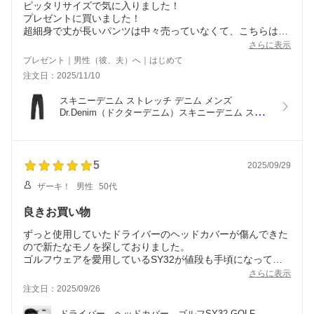
ピッタリサイズで気に入りました！
プレゼントに買いました！
超細身で丈が長いパンツは中々売っていなくて、こちらはピ
ッタリでした！
さらに表示
自分のではないのでサイズが不安でしたが丁度良くて大満足
プレゼント｜男性（彼、夫）へ｜はじめて
です！
注文日：2025/11/10
発送も迅速にして頂けて感謝しています！
ありがとうございました！
スキニーデニム ストレッチ デニム メンズ
Dr.Denim（ドクターデニム）スキニーデニム スト
レッチ デニム メンズ Chase 　251121
5
2025/09/29
ザーキ！
男性
50代
良きお買い物
ずっと使用していたドライバーのヘッドカバーが傷んできた
ので新たなモノを探しておりました。
ゴルフウェアを愛用しているSY32が値段も手頃になってい
たので購入を決意！
さらに表示
発注し24h以内の最速で手元に届いたのには驚きました。
注文日：2025/09/26
早速翌日のラウンドで使用しました。パラダイムTDにピッ
タリかつ黒と光沢のあるグレーのツートンがすっかり気に入
ドライバー　ヘッドカバー　ゴルフSY32 GOLF 