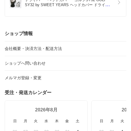
りました。
SY32 by SWEET YEARS ヘッドカバー ドライバー
用　250929
ショップ情報
会社概要・決済方法・配送方法
ショップへ問い合わせ
メルマガ登録・変更
受注・発送カレンダー
2026年8月
20
日
月
火
水
木
金
土
日
月
火