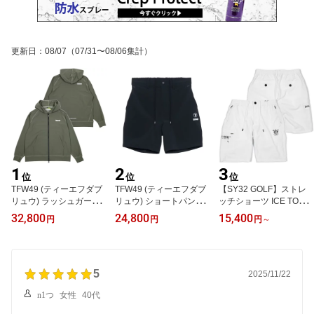
更新日
：
08/07
（07/31〜08/06集計）
1
2
3
位
位
位
TFW49 (ティーエフダブ
TFW49 (ティーエフダブ
【SY32 GOLF】ストレ
リュウ) ラッシュガード
リュウ) ショートパンツ
ッチショーツ ICE TOUC
RASH GUARD FULL ZIP
COMBINATION SHORTS
H CARGO SHORTS 80
32,800
24,800
15,400
円
円
円
～
80526
メンズ 80526
526
5
2025/11/22
n1つ
女性
40代