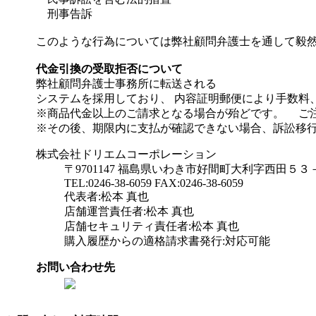
刑事告訴
このような行為については弊社顧問弁護士を通して毅
代金引換の受取拒否について
弊社顧問弁護士事務所に転送される
システムを採用しており、 内容証明郵便により手数料
※商品代金以上のご請求となる場合が殆どです。 ご
※その後、期限内に支払が確認できない場合、訴訟移
株式会社ドリエムコーポレーション
〒9701147 福島県いわき市好間町大利字西田５３
TEL:0246-38-6059 FAX:0246-38-6059
代表者:松本 真也
店舗運営責任者:松本 真也
店舗セキュリティ責任者:松本 真也
購入履歴からの適格請求書発行:対応可能
お問い合わせ先