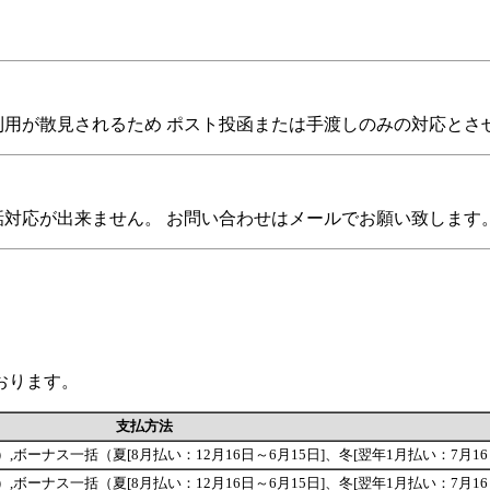
利用が散見されるため ポスト投函または手渡しのみの対応とさ
話対応が出来ません。 お問い合わせはメールでお願い致します
おります。
支払方法
回が可能です）,ボーナス一括（夏[8月払い：12月16日～6月15日]、冬[翌年1月払い：7月1
回が可能です）,ボーナス一括（夏[8月払い：12月16日～6月15日]、冬[翌年1月払い：7月1