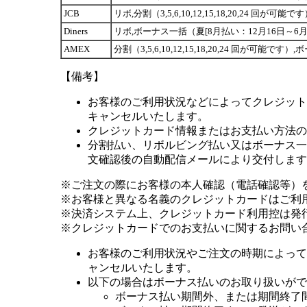
JCB
リボ,分割（3,5,6,10,12,15,18,20,24 
Diners
リボ,ボーナス一括（夏[8月払い：12月16日～6月1
AMEX
分割（3,5,6,10,12,15,18,20,24 回が可
【備考】
お客様のご利用状況などによってクレジット
キャンセルいたします。
クレジットカード情報またはお支払い方法の
分割払い、リボルビング払い又はボーナス一括
文確認後の自動配信メールにより交付します
※ご注文の際にお客様の本人確認（電話確認等）
※お客様と異なる名義のクレジットカードはご利
※決済システム上、クレジットカード利用控は発
※クレジットカードでのお支払いに関するお問い
お客様のご利用状況やご注文の時期によって
ャンセルいたします。
以下の場合はボーナス払いのお取り扱いがで
ボーナス払い期間外、または期間終了