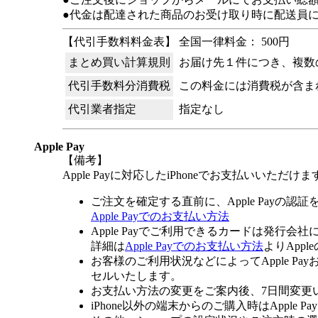
●代金は配達された商品のお受け取り時に配送員
【代引手数料料金表】 全国一律料金： 500円
まとめ買い計算規則
お届け先１件につき、複数
代引手数料分消費税
この料金には消費税が含ま
代引業者指定
指定なし
Apple Pay
【備考】
Apple Payに対応したiPhoneでお支払いいただけま
ご注文を確定する直前に、Apple Payの認
Apple Payでのお支払い方法
Apple Payでご利用できるカードは発行会
詳細は
Apple Payでのお支払い方法
よりApp
お客様のご利用状況などによってApple 
セルいたします。
お支払い方法の変更をご案内後、7日間変更
iPhone以外の端末からのご購入時はApple