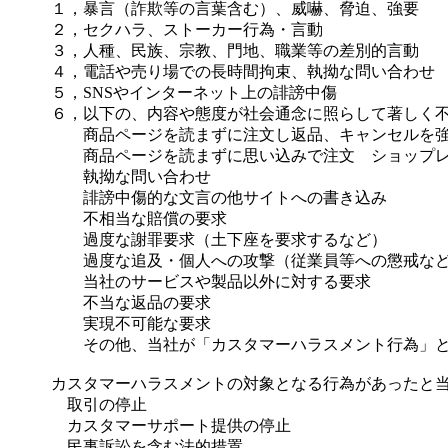
１，暴言（詐欺等の言葉含む）、威嚇、脅迫、強要
２，セクハラ、ストーカー行為・言動
３，人種、民族、宗教、門地、職業等の差別的言動
４，電話や売り場での長時間拘束、執拗な問い合わせ
５，SNSやインターネット上の誹謗中傷
６，以下の、内容や態度が社会通念に照らして著しく
商品ページを読まずに注文し返品、キャンセルを
商品ページを読まずに思い込みで注文 ショップレ
執拗な問い合わせ
誹謗中傷的な文言の他サイトへの書き込み
不相当な賠償の要求
過度な謝罪要求（土下座を要求するなど）
過度な追及・個人への攻撃（従業員等への懲戒など
当社のサービスや製品以外に対する要求
不当な返品の要求
実現不可能な要求
その他、当社が「カスタマーハラスメント行為」と
カスタマーハラスメントの対象となる行為があったと
取引の停止
カスタマーサポート提供の停止
民事訴訟を含む法的措置