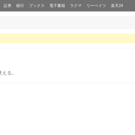
証券
銀行
ブックス
電子書籍
ラクマ
リーベイツ
楽天24
使える。