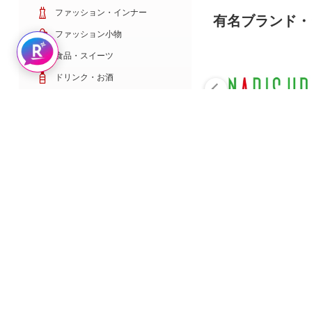
ファッション・インナー
有名ブランド・
ファッション小物
Rakuten AIで探す
食品・スイーツ
ドリンク・お酒
日用雑貨・キッチン用品
コスメ・健康・医薬品
キッズ・ベビー・玩具
家電・TV・カメラ
PC・スマホ・通信
スポーツ・ゴルフ
車・バイク
インテリア・寝具・収納
ペット・花・DIY工具
サービス・リフォーム