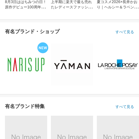
8月3日ははちみつの日！
上半期に楽天で最も売れ
夏コスメ2026×長井かお
原作デビュー100周年も
たレディースファッショ
り｜ヘルシー＆ラベンダ
お祝い
ン
ーメイク
有名ブランド・ショップ
すべて見る
有名ブランド特集
すべて見る