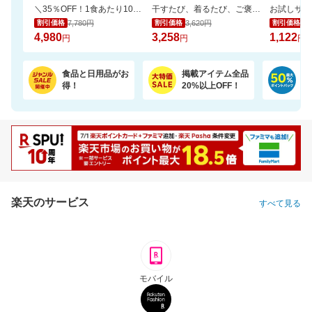
＼35％OFF！1食あたり104円／お茶碗約1杯分！パックご飯 150g×48食
干すたび、着るたび、ご褒美の香り。洗浄・抗菌・消臭・柔軟・香りを1粒に凝縮。
7,780円
3,620円
1,
割引価格
割引価格
割引価格
4,980
3,258
1,122
円
円
円
食品と日用品がお
掲載アイテム全品
日
得！
20%以上OFF！
ポ
楽天のサービス
すべて見る
モバイル