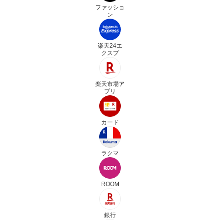
ファッショ
ン
楽天24エ
クスプ
楽天市場ア
プリ
カード
ラクマ
ROOM
銀行