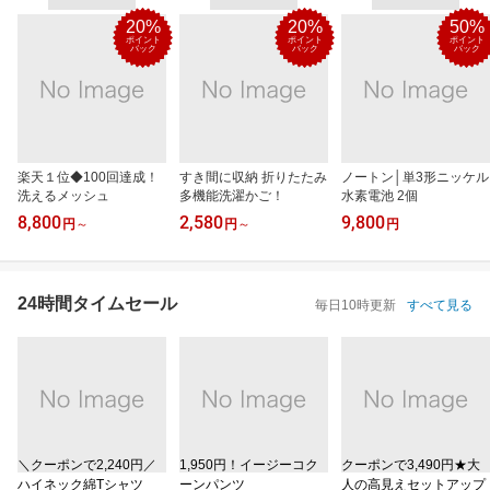
20%
20%
50%
ポイント
ポイント
ポイント
バック
バック
バック
楽天１位◆100回達成！
すき間に収納 折りたたみ
ノートン│単3形ニッケル
洗えるメッシュ
多機能洗濯かご！
水素電池 2個
8,800
2,580
9,800
円
～
円
～
円
24時間タイムセール
毎日10時更新
すべて見る
＼クーポンで2,240円／
1,950円！イージーコク
クーポンで3,490円★大
ハイネック綿Tシャツ
ーンパンツ
人の高見えセットアップ