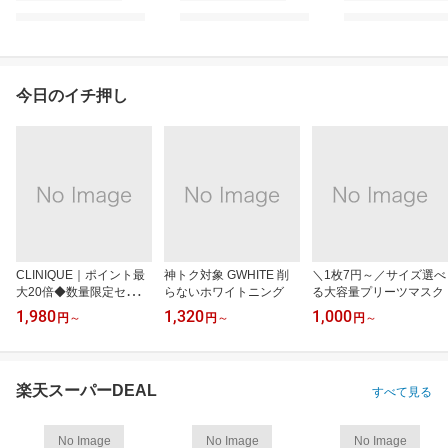
今日のイチ押し
CLINIQUE｜ポイント最
神トク対象 GWHITE 削
＼1枚7円～／サイズ選べ
大20倍◆数量限定セット
らないホワイトニング
る大容量プリーツマスク
も
1,980
1,320
1,000
円
～
円
～
円
～
楽天スーパーDEAL
すべて見る
No Image
No Image
No Image