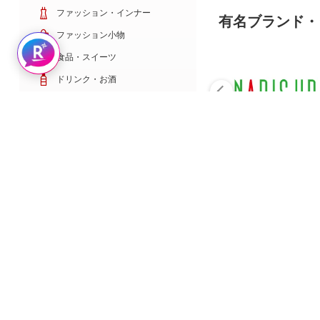
ファッション・インナー
有名ブランド・
ファッション小物
Rakuten AIで探す
食品・スイーツ
ドリンク・お酒
日用雑貨・キッチン用品
コスメ・健康・医薬品
キッズ・ベビー・玩具
家電・TV・カメラ
PC・スマホ・通信
スポーツ・ゴルフ
車・バイク
インテリア・寝具・収納
ペット・花・DIY工具
サービス・リフォーム