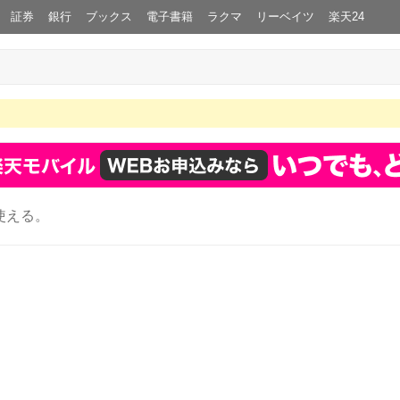
証券
銀行
ブックス
電子書籍
ラクマ
リーベイツ
楽天24
使える。