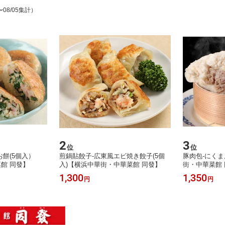
〜08/05集計）
2
3
位
位
餅(5個入）
煎鍋貼餃子-広東風エビ焼き餃子(5個
豚肉包-にくま
館 同發】
入)【横浜中華街・中華菜館 同發】
街・中華菜館
1,300
1,350
円
円