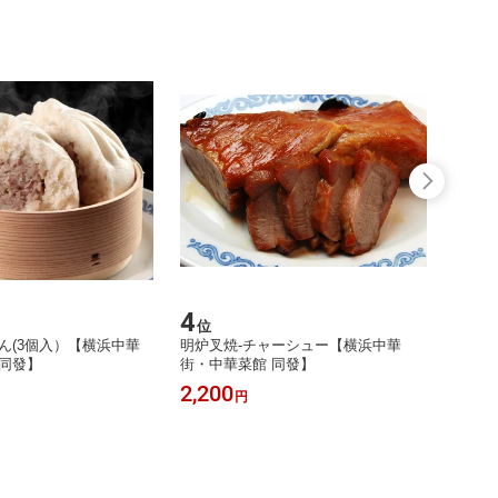
4
5
位
位
ん(3個入）【横浜中華
明炉叉焼-チャーシュー【横浜中華
鮮蝦雲
 同發】
街・中華菜館 同發】
浜中華
2,200
1,00
円