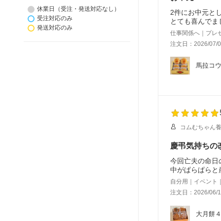
休業日（受注・発送対応なし）
2件にお中元と
受注対応のみ
とても喜んでま
発送対応のみ
仕事関係へ｜プレ
注文日：2026/07/0
馬拉コウ
コムむちゃん
慶弔気持ちの
今回亡夫の命日
中がぱらぱらと
自分用｜イベント
注文日：2026/06/1
大月餅４