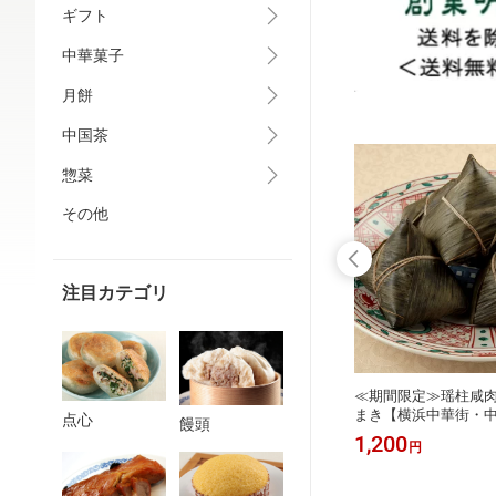
ギフト
中華菓子
月餅
中国茶
惣菜
その他
注目カテゴリ
焼き物
馬拉コウ-マーライコウ【横浜中華
≪期間限定≫瑶柱咸肉
發】
街・中華菜館 同發】
まき【横浜中華街・中
点心
饅頭
500
1,200
円
円