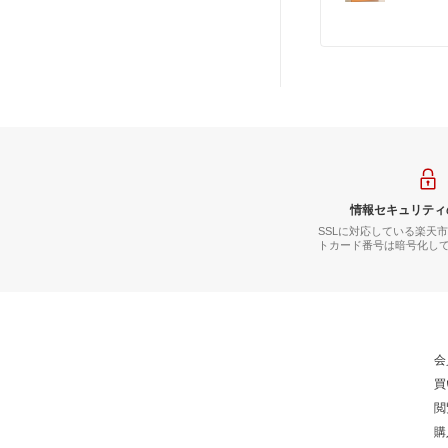
情報セキュリティ
SSLに対応している楽天
トカード番号は暗号化し
会
買
閲
購