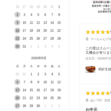
26
27
28
29
30
31
1
2
3
4
5
6
7
8
9
10
11
12
13
14
15
16
17
18
19
20
21
22
23
24
25
26
27
28
29
マーちゃん171
30
31
1
2
3
4
5
この度はスムー
又機会が有りま
2026年9月
注文日：2026/07/2
日
月
火
水
木
金
土
明炉叉焼
30
31
1
2
3
4
5
6
7
8
9
10
11
12
13
14
15
16
17
18
19
20
21
22
23
24
25
26
ぬい7267
女性
27
28
29
30
1
2
3
お中元