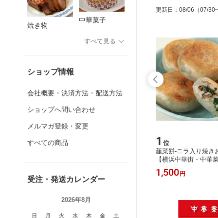
更新日
：
08/06
（07/30
中華菓子
焼き物
すべて見る
ショップ情報
会社概要・決済方法・配送方法
ショップへ問い合わせ
メルマガ登録・変更
15
1
すべての商品
位
位
餅【横浜
麻花-中華風かりんとう(5本入)【横浜
韮菜餅-ニラ入り焼きお
中華街・中華菜館 同發】
【横浜中華街・中華菜
800
1,500
円
円
受注・発送カレンダー
2026年8月
日
月
火
水
木
金
土