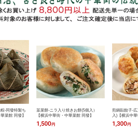
粽-同發特製ち
韮菜餅-ニラ入り焼きお餅(5個入）
煎鍋貼餃子-広
華菜館 同發】
【横浜中華街・中華菜館 同發】
入)【横浜中華
1,500
1,300
円
円