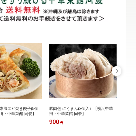
東風エビ焼き餃子(5個
豚肉包-にくまん(2個入）【横浜中華
荳沙包
街・中華菜館 同發】
街・中華菜館 同發】
街・中
900
900
円