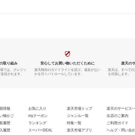
の取り組み
安心してお買い物いただくために
楽天の
市場では、クレジッ
楽天独自のガイドラインを設け、違反がない
楽天は、すべての
て送信されます。
かを日々パトロールしています。
を目指します。
員情報
お気に入り
楽天市場トップ
楽天のサービス
い物かご
myクーポン
ジャンル一覧
出店のご案内
覧履歴
ランキング
特集一覧
ご利用ガイド
入履歴
スーパーDEAL
楽天市場アプリ
ヘルプ・問い合