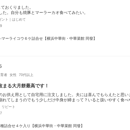
しておくりました。
した。自分も焼豚とマーラーカオ食べてみたい。
ゼント｜はじめて
9
-マーライコウ６ケ詰合せ【横浜中華街・中華菜館 同發】
5
養育者
女性
70代以上
改まる大月餅最高です！
のお供え用として自宅用に注文しました。夫には喜んでもらえたと思い
崩れてしまうのでもう少しだけ中身が締まって？いると扱いやすく食べ
｜リピート
7
種詰合せ４ケ入り【横浜中華街・中華菜館 同發】