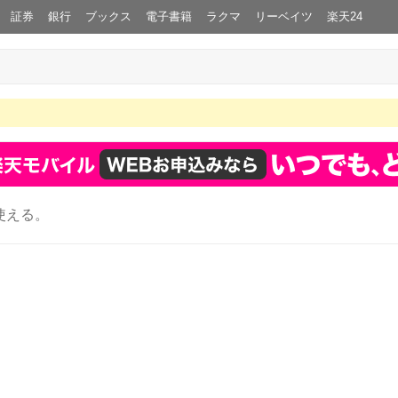
証券
銀行
ブックス
電子書籍
ラクマ
リーベイツ
楽天24
使える。