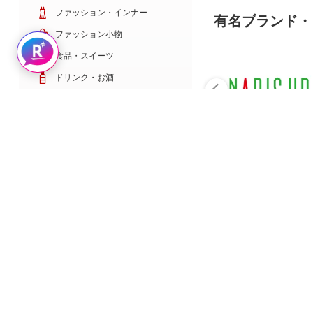
ファッション・インナー
有名ブランド・
ファッション小物
Rakuten AIで探す
食品・スイーツ
ドリンク・お酒
日用雑貨・キッチン用品
コスメ・健康・医薬品
キッズ・ベビー・玩具
家電・TV・カメラ
PC・スマホ・通信
スポーツ・ゴルフ
車・バイク
インテリア・寝具・収納
ペット・花・DIY工具
サービス・リフォーム