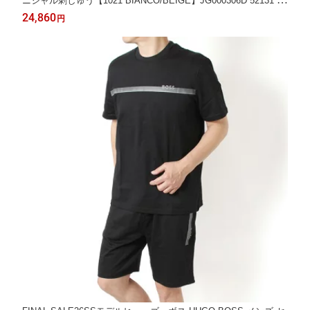
ニシャル刺しゅう【1021 BIANCO/BEIGE】JG000306D 52131 10
21/【2026SS】l-tops
24,860
円