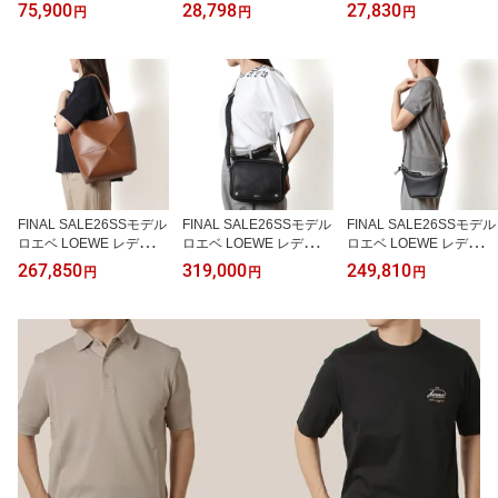
メンズ DURANCE SMAL
NE ISLAND コンパスパ
MPORIO ARMANI EA7
75,900
28,798
27,830
円
円
円
L ボディバッグ【ブラッ
ッチ 鹿の子ポロシャツ S
ハニカムセッテ柄 セット
ク】5M00001 M7755 99
LIM FIT【V0020 NAVY B
アップ 上下セット【UC0
9/【2026SS】m-bag
LUE】L1S152200008 S
01 BLACK】7M001304
0017 V0020/【2026S
AF13537 UC001/【2026
S】m-tops
SS】m-tops
FINAL SALE26SSモデル
FINAL SALE26SSモデル
FINAL SALE26SSモデル
ロエベ LOEWE レディー
ロエベ LOEWE レディー
ロエベ LOEWE レディー
ス PUZZLE TOTE MEDI
ス PEBBLE MESSENGE
ス HAMMOCK HOBO MI
267,850
319,000
249,810
円
円
円
UM パズル フォルド トー
R ぺブル メッセンジャー
NI ハンモック ホーボー
トバッグ ミディアム【4
バッグ ミディアム【110
バッグ ミニ【1100 BLA
927 SQUIRREL】A657G
0 BLACK】BANBA73X0
CK】A538G13X01 110
50X01 4927/【2026S
5 1100/【2026SS】l-ba
0/【2026SS】l-bag
S】l-bag
g