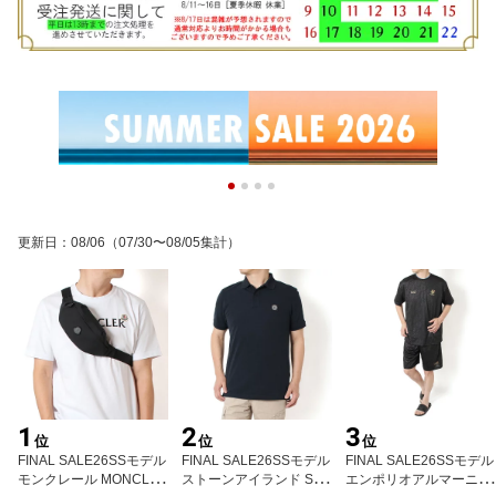
更新日
：
08/06
（07/30〜08/05集計）
1
2
3
位
位
位
FINAL SALE26SSモデル
FINAL SALE26SSモデル
FINAL SALE26SSモデル
モンクレール MONCLER
ストーンアイランド STO
エンポリオアルマーニ E