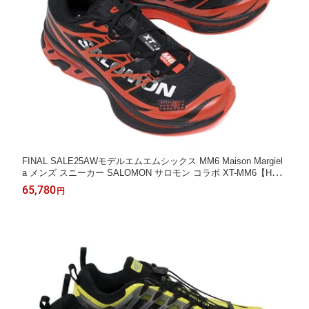
FINAL SALE25AWモデルエムエムシックス MM6 Maison Margiel
a メンズ スニーカー SALOMON サロモン コラボ XT-MM6【HB0
50 ブラック+チェリートマト】SH1WS0020 P6303 HB050/【202
65,780
円
5-26AW】m-shoes