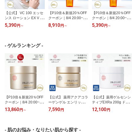
【公式】 VC 100 エッセ
【P10倍＆新規20％OFF
【P10倍＆新規20％OFF
ンス ローション EX V 15
クーポン｜8/4 20:00~8/1
クーポン｜8/4 20:00~8/1
0mL ドクターシーラボ |
1 1:59】【公式】 VC 10
1 1:59】【公式】VC 100
5,390
8,910
5,390
円
～
円
～
円
～
ビタミンC 化粧水 紫外線
0 エッセンス ローション
エッセンス ローション E
美容液 毛穴 敏感 ナイア
EX V 285mL ドクターシ
X V 150mL ドクターシー
シンアミド メンズ スキ
ーラボ | ポンプタイプ ビ
ラボ | ポンプタイプ ビタ
ンケア ギフト プレゼン
タミンC 化粧水 化粧品
ミンC 化粧水 紫外線 美
- ゲルランキング -
ト
紫外線 美容液 毛穴 敏感
容液 毛穴 敏感 ナイアシ
ナイアシンアミド プレゼ
ンアミド メンズ スキン
ント ギフト
ケア ギフト プレゼント
【P10倍＆新規20％OFF
【公式】 薬用アクアコラ
【公式】薬用ゲルセンシ
クーポン｜8/4 20:00~8/1
ーゲンゲル エンリッチリ
ティブEXRa 200g ドク
1 1:59】【公式】アクア
ンクルリペアa 50g ドク
ターシーラボ | 医薬部外
13,860
7,590
12,100
円
～
円
円
コラーゲンゲルエンリッ
ターシーラボ | クリーム
品 オールインワンゲル
チリフト EXRa 200g ド
純粋レチノール ナイアシ
保湿 化粧水 乳液 クリー
クターシーラボ | オール
ンアミド 保湿 オールイ
ム 化粧下地 オールイン
インワン 美容液 オール
ンワンジェル ギフト プ
ワンジェル オールインワ
- 肌のお悩み・なりたい肌から探す -