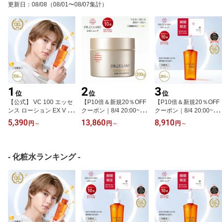
更新日
：
08/08
（08/01〜08/07集計）
1
2
3
位
位
位
【公式】 VC 100 エッセ
【P10倍＆新規20％OFF
【P10倍＆新規20％OFF
ンス ローション EX V 15
クーポン｜8/4 20:00~8/1
クーポン｜8/4 20:00~8/1
0mL ドクターシーラボ |
1 1:59】【公式】アクア
1 1:59】【公式】 VC 10
5,390
13,860
8,910
円
～
円
～
円
～
ビタミンC 化粧水 紫外線
コラーゲンゲルエンリッ
0 エッセンス ローション
美容液 毛穴 敏感 ナイア
チリフト EXRa 200g ド
EX V 285mL ドクターシ
シンアミド メンズ スキ
クターシーラボ | オール
ーラボ | ポンプタイプ ビ
ンケア ギフト プレゼン
インワン 美容液 オール
タミンC 化粧水 化粧品
- 化粧水ランキング -
ト
インワンゲル オールイン
紫外線 美容液 毛穴 敏感
ワンジェル 保湿 化粧水
ナイアシンアミド プレゼ
乳液 ギフト プレゼント
ント ギフト