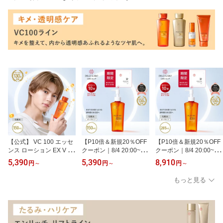
インワンゲル オールイン
レゼント
ン 贈り物 ギフト プレゼ
ワンジェル 保湿 化粧水
ント
乳液 ギフト プレゼント
【公式】 VC 100 エッセ
【P10倍＆新規20％OFF
【P10倍＆新規20％OFF
ンス ローション EX V 15
クーポン｜8/4 20:00~8/1
クーポン｜8/4 20:00~8/1
0mL ドクターシーラボ |
1 1:59】【公式】VC 100
1 1:59】【公式】 VC 10
5,390
5,390
8,910
円
～
円
～
円
～
ビタミンC 化粧水 紫外線
エッセンス ローション E
0 エッセンス ローション
美容液 毛穴 敏感 ナイア
X V 150mL ドクターシー
EX V 285mL ドクターシ
もっと見る
シンアミド メンズ スキ
ラボ | ポンプタイプ ビタ
ーラボ | ポンプタイプ ビ
ンケア ギフト プレゼン
ミンC 化粧水 紫外線 美
タミンC 化粧水 化粧品
ト
容液 毛穴 敏感 ナイアシ
紫外線 美容液 毛穴 敏感
ンアミド メンズ スキン
ナイアシンアミド プレゼ
ケア ギフト プレゼント
ント ギフト