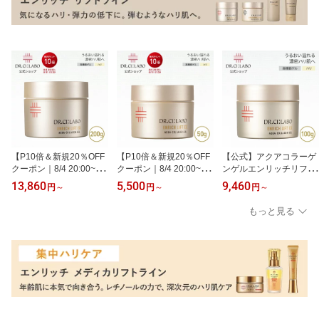
【P10倍＆新規20％OFF
【P10倍＆新規20％OFF
【公式】アクアコラーゲ
クーポン｜8/4 20:00~8/1
クーポン｜8/4 20:00~8/1
ンゲルエンリッチリフト
1 1:59】【公式】アクア
1 1:59】【公式】アクア
EXRa 100g ドクターシ
13,860
5,500
9,460
円
～
円
～
円
～
コラーゲンゲルエンリッ
コラーゲンゲルエンリッ
ーラボ | オールインワン
チリフト EXRa 200g ド
チリフト EXRa 50g ドク
美容液 オールインワンゲ
もっと見る
クターシーラボ | オール
ターシーラボ |美容液 オ
ル オールインワンジェル
インワン 美容液 オール
ールインワンゲル オール
保湿 化粧水 乳液 ギフト
インワンゲル オールイン
インワンジェル シワ ハ
プレゼント
ワンジェル 保湿 化粧水
リ 化粧水 乳液 アイクリ
乳液 ギフト プレゼント
ーム ギフト プレゼント