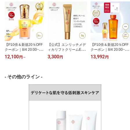
【P10倍＆新規20％OFF
【公式】エンリッチメデ
【P10倍＆新規20％OFF
クーポン｜8/4 20:00~8/1
ィカリフトクリームEX 8
クーポン｜8/4 20:00~8/1
1 1:59】【公式】エンリ
g ドクターシーラボ | 純
1 1:59】【公式】VC100
12,100
3,300
13,992
円
～
円
円
ッチメディカリフトデュ
粋レチノール シワ ハリ
エッセンスローション E
オセラム 26mL ドクター
レチノールクリーム 保湿
X V 150mL エンリッチ
シーラボ | 美容液 純粋レ
化粧水 乳液 美容液 クリ
メディカリフトデュオセ
チノール 毛穴 ハリ くす
ーム 乾燥肌 年齢肌 ギフ
ラム セット ドクターシ
- その他のライン -
み 2層タイプ 乾燥肌 保湿
ト プレゼント
ーラボ | ビタミンC 化粧
透明感 女性 セラム ギフ
水 毛穴 美容液 レチノー
ト プレゼント
ル ハリ くすみ 透明感 贈
り物 ギフト プレゼント