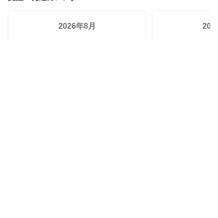
2026年8月
20
日
月
火
水
木
金
土
日
月
火
26
27
28
29
30
31
1
30
31
1
2
3
4
5
6
7
8
6
7
8
9
10
11
12
13
14
15
13
14
15
16
17
18
19
20
21
22
20
21
22
23
24
25
26
27
28
29
27
28
29
30
31
1
2
3
4
5
休業日（受注・発送対応なし）
受注対応のみ
発送対応のみ