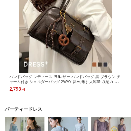
ハンドバッグ レディース PUレザー ハンドバッグ 黒 ブラウン チ
ャーム付き ショルダーバッグ 2WAY 斜め掛け 大容量 収納力 通
勤 デイリー カジュアル きれいめ 上品 軽量 お呼ばれ 結婚式 二
2,793
円
パーティードレス