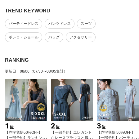
TREND KEYWORD
パーティードレス
パンツドレス
スーツ
ボレロ・ショール
バッグ
アクセサリー
RANKING
更新日
：
08/06
（07/30〜08/05集計）
1
2
3
位
位
位
【赤字覚悟50%OFF】
【一部予約】エレガント
【赤字覚悟 50%OFF】
【一部予約】ランキング
なレースブラウスと脚長
【一部予約】パーティー