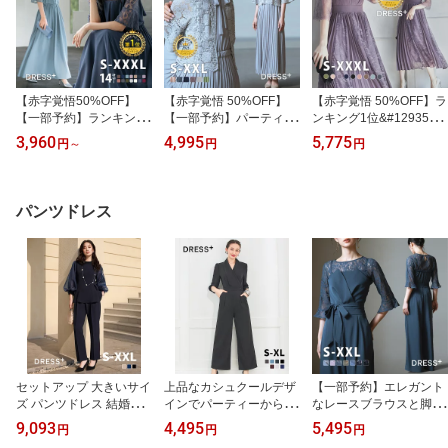
【赤字覚悟50%OFF】
【赤字覚悟 50%OFF】
【赤字覚悟 50%OFF】ラ
【一部予約】ランキング
【一部予約】パーティー
ンキング1位&#129351;
1位&#129351;パーティ
ドレス 結婚式 披露宴 二
パーティードレスドレス
3,960
4,995
5,775
円
～
円
円
ードレス 結婚式 ワンピ
次会 ワンピース 袖付き
ドレスワンピース ロング
ース ロング丈 [企画] 大き
半袖 レース袖 Aラインワ
ワンピース ワンピース
いサイズ マタニティ フ
ンピース ウエスト切り替
レディース レース シー
ォーマル レース フリル
え ミモレ丈 プリーツス
スルー袖 裏地付き ロン
パンツドレス
ドレス マキシ きれいめ
カート バックファスナー
グ丈 ドッキング プリー
楽チン ゆったり フリル
あり ホックあり 裏地あ
ツ 結婚式 二次会 パーテ
レディース パーティー
り レイヤードフェミニン
ィー エレガント 透け感 d
秋冬 可愛い 袖あり cy88
dsj0017
sj0014
202
セットアップ 大きいサイ
上品なカシュクールデザ
【一部予約】エレガント
ズ パンツドレス 結婚式
インでパーティーからデ
なレースブラウスと脚長
ペプラムブラウス クロッ
イリーまで使える シフォ
ジャンプスーツの2点セ
9,093
4,495
5,495
円
円
円
プドパンツ リボン付き
ン素 材のオールインワン
ット ワイド セミフォー