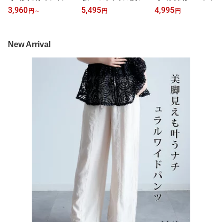
1位&#129351;パーティ
ジャンプスーツの2点セ
ドレス 結婚式 披露宴 二
3,960
5,495
4,995
円
～
円
円
ードレス 結婚式 ワンピ
ット ワイド セミフォー
次会 ワンピース 袖付き
ース ロング丈 [企画] 大き
マル 謝恩会 式典 発表会
半袖 レース袖 Aラインワ
いサイズ マタニティ フ
オケージョン スタイルア
ンピース ウエスト切り替
ォーマル レース フリル
ップ ハイウエスト ウエ
え ミモレ丈 プリーツス
New Arrival
ドレス マキシ きれいめ
ストゴム ラウンドネック
カート バックファスナー
楽チン ゆったり フリル
卒業式 入学式 入園式 フ
あり ホックあり 裏地あ
レディース パーティー
ォーマル
り レイヤードフェミニン
秋冬 可愛い 袖あり cy88
dsj0017
202