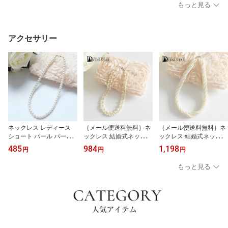
ーティー お呼ばれ 結婚
ーティー 手持ち 肩掛け
プリーツバッグ ショルダ
もっと見る
式 披露宴 セレモニー フ
お呼ばれ 結婚式 披露宴
ーバッグ マチあり 手持
ォーマル フォマールバッ
フェミニン エレガント 2
ち 肩掛け プリーツ party
グ フェミニン クール エ
0代 30代 40代 dsb0007
bag レディース dsb0008
レガント 20代 30代 40代
アクセサリー
dsb0006
ネックレス レディース
｛メール便送料無料｝ネ
｛メール便送料無料｝ネ
ショート パール パーテ
ックレス 結婚式ネックレ
ックレス 結婚式ネックレ
ィー 結婚式 大人 アクセ
ス パールネックレス ビ
ス パールネックレス ビ
485
984
1,198
円
円
円
サリー お呼ばれ 披露宴
ジューネックレス 結婚式
ジュ-ネックレス 結婚式
デート 食事会 入園式 フ
パール ロングネックレス
パ-ルショートネックレス
もっと見る
ォーマル カジュアル き
首飾り Necklace レディ
首飾り Necklace レディ
れいめ 20代 30代 40代 5
ース ペンダント
ース ペンダント
0代 ロング 連