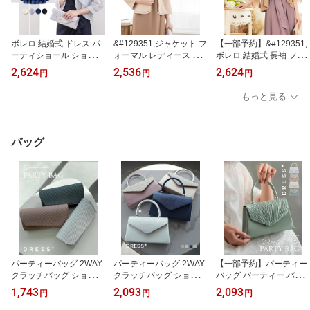
ボレロ 結婚式 ドレス パ
&#129351;ジャケット フ
【一部予約】&#129351;
ーティショール ショール
ォーマル レディース マ
ボレロ 結婚式 長袖 フォ
ストール 羽織 二次会 黒
マ 母 ボレロ 結婚式 長袖
ーマル ジャケット パー
2,624
2,536
2,624
円
円
円
ブラック ネイビー グレ
パーティー 大きいサイズ
ティー 大きいサイズ シ
ー
ノーカラー 羽織 お呼ば
フォン ストール 羽織 二
もっと見る
れ 七分袖 7分袖 レディー
次会 披露宴 お呼ばれ シ
ス 春 夏 秋 冬 体型カバー
ンプル 上品 20代 30代 4
cy88150
0代 春 夏 秋 冬 ブラック
cy88111卒業式 入学式 入
バッグ
園式 卒園式 フォーマル
パーティーバッグ 2WAY
パーティーバッグ 2WAY
【一部予約】パーティー
クラッチバッグ ショルダ
クラッチバッグ ショルダ
バッグ パーティー バッ
ーバッグ 光沢 サテンバ
ーバッグ サテンバッグ
グ ハンドバッグ 2way 結
1,743
2,093
2,093
円
円
円
ッグ 高見え マチあり パ
サテン ラメ マチあり パ
婚式 お呼ばれ ビジュー