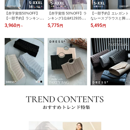
【赤字覚悟50%OFF】
【赤字覚悟 50%OFF】ラ
【一部予約】エレガント
【一部予約】ランキング
ンキング1位&#129351;
なレースブラウスと脚長
1位&#129351;パーティ
パーティードレスドレス
ジャンプスーツの2点セ
3,960
5,775
5,495
円
～
円
円
ードレス 結婚式 ワンピ
ドレスワンピース ロング
ット ワイド セミフォー
ース ロング丈 [企画] 大き
ワンピース ワンピース
マル 謝恩会 式典 発表会
いサイズ マタニティ フ
レディース レース シー
オケージョン スタイルア
ォーマル レース フリル
スルー袖 裏地付き ロン
ップ ハイウエスト ウエ
ドレス マキシ きれいめ
グ丈 ドッキング プリー
ストゴム ラウンドネック
楽チン ゆったり フリル
ツ 結婚式 二次会 パーテ
卒業式 入学式 入園式 フ
レディース パーティー
ィー エレガント 透け感 d
ォーマル
秋冬 可愛い 袖あり cy88
sj0014
202