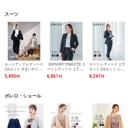
取り外し可 パーティー
謝恩会 発表会 オケージ
マル 謝恩会 式典 発表会
ブラウス 袖あり ボリュ
ョン 脚長 スタイルアッ
オケージョン スタイルア
ーム袖 シアー袖 レディ
プ ウエストゴム 卒業式
ップ ハイウエスト ウエ
スーツ
ース フォーマル cy8863
フォーマル卒業式 入学式
ストゴム ラウンドネック
6
入園式 卒園式 母 ママス
卒業式 入学式 入園式 フ
ーツ
ォーマル
セットアップ レディース
【30%OFFで6861円】ス
スーツ レディース 上下
2点セット 大きいサイズ
ーツ レディース 上下セ
セット 2点セット ジャケ
コート ジャケット ノー
ット 2点セット ジャケッ
ット パンツ 面接 就職活
5,450
6,861
8,247
円
円
円
カラー Vネック クロップ
ト パンツ 面接 就職活動
動 フォーマル オフィス
ドパンツ 7分丈パーティ
フォーマル オフィス 行
行事 卒業式 入学式 オケ
ー ドレス 結婚式 フレア
事 卒業式 入学式 オケー
ージョン スリム きれい
袖 フレア裾 きちんと感
ジョン スリム きれいめ
め 冠婚葬祭 セレモニー
ボレロ・ショール
春 夏 秋 冬 S M L XL XXL
冠婚葬祭 セレモニー 新
新作 ビジネススーツ レ
卒業式 入学式 入園式 卒
作 ビジネススーツ レデ
ディーススーツ大人きれ
園式 母 ママスーツ
ィーススーツ
い 通勤服 大きいサイズ