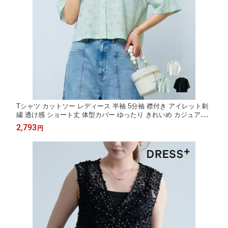
Tシャツ カットソー レディース 半袖 5分袖 襟付き アイレット刺
繍 透け感 ショート丈 体型カバー ゆったり きれいめ カジュアル
オフィス 通勤 春 夏 春夏 オフホワイト ミント ブラック 重
2,793
円