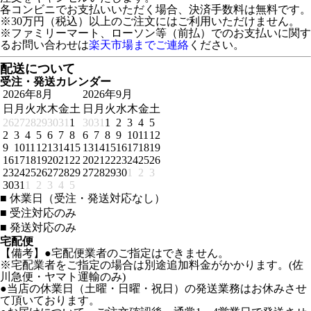
各コンビニでお支払いいただく場合、決済手数料は無料です。
※30万円（税込）以上のご注文にはご利用いただけません。
※ファミリーマート、ローソン等（前払）でのお支払いに関す
るお問い合わせは
楽天市場までご連絡
ください。
配送について
受注・発送カレンダー
2026年8月
2026年9月
日
月
火
水
木
金
土
日
月
火
水
木
金
土
26
27
28
29
30
31
1
30
31
1
2
3
4
5
2
3
4
5
6
7
8
6
7
8
9
10
11
12
9
10
11
12
13
14
15
13
14
15
16
17
18
19
16
17
18
19
20
21
22
20
21
22
23
24
25
26
23
24
25
26
27
28
29
27
28
29
30
1
2
3
30
31
1
2
3
4
5
■
休業日（受注・発送対応なし）
■
受注対応のみ
■
発送対応のみ
宅配便
【備考】●宅配便業者のご指定はできません。
※宅配業者をご指定の場合は別途追加料金がかかります。(佐
川急便・ヤマト運輸のみ)
●当店の休業日（土曜・日曜・祝日）の発送業務はお休みさせ
て頂いております。