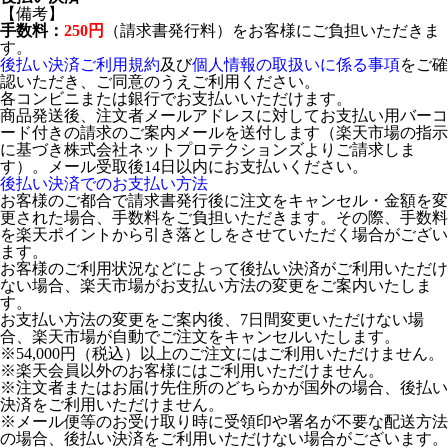
【備考】
手数料：
250円
（請求書発行料）をお客様にご負担いただきま
す。
後払い決済ご利用規約
及び
個人情報の取扱いに係る事項
をご確
認いただき、ご同意のうえご利用ください。
各コンビニまたは銀行でお支払いいただけます。
商品発送後、注文者メールアドレスに対してお支払い用バーコ
ード付きの請求のご案内メールを送付します（楽天市場の指示
に基づき株式会社ネットプロテクションズよりご請求しま
す）。メール受取後14日以内にお支払いください。
後払い決済でのお支払い方法
お客様のご都合で請求書発行後に注文をキャンセル・金額を変
更された場合、手数料をご負担いただきます。その際、手数料
を楽天ポイントから引き落としをさせていただく場合がござい
ます。
お客様のご利用状況などによって後払い決済がご利用いただけ
ない場合、楽天市場がお支払い方法の変更をご案内いたしま
す。
お支払い方法の変更をご案内後、7日間変更いただけない場
合、楽天市場が自動でご注文をキャンセルいたします。
※54,000円（税込）以上のご注文にはご利用いただけません。
※楽天会員以外のお客様にはご利用いただけません。
※注文者またはお届け先住所のどちらかが国外の場合、後払い
決済をご利用いただけません。
※メール便等のお受け取り時に受領印や署名が不要な配送方法
の場合、後払い決済をご利用いただけない場合がございます。