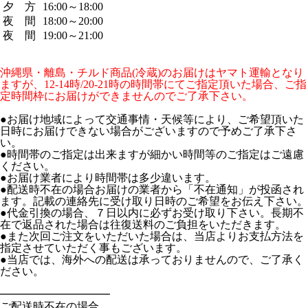
夕 方
16:00～18:00
夜 間
18:00～20:00
夜 間
19:00～21:00
沖縄県・離島・チルド商品(冷蔵)のお届けはヤマト運輸となり
ますが、12-14時/20-21時の時間帯にてご指定頂いた場合、ご指
定時間枠にお届けができませんのでご了承下さい。
●お届け地域によって交通事情・天候等により、ご希望頂いた
日時にお届けできない場合がございますので予めご了承下さ
い。
●時間帯のご指定は出来ますが細かい時間等のご指定はご遠慮
ください。
●お届け業者により時間帯は多少違います。
●配送時不在の場合お届けの業者から「不在通知」が投函され
ます。記載の連絡先に受け取り日時のご希望をお伝え下さい。
●代金引換の場合、７日以内に必ずお受け取り下さい。長期不
在で返品された場合は往復送料のご負担をいただきます。
●また次回ご注文をいただいた場合は、当店よりお支払方法を
指定させていただく事もございます。
●当店では、海外への配送は承っておりませんので、ご了承く
ださい。
━━━━━━━━━━
ご配送時不在の場合