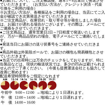
●お届けについて、ご注文確認後、通常1～4営業日で発送させ
ていただきます。 （お支払い方法が、クレジット決済・代金
引換をご利用の場合）
※お支払い方法が、各種振込をご利用の場合は、当店にてご入
金が確認でき次第発送させていただきます。
※ご注文商品が、在庫切れ・取り寄せ等が発生しました場合
は、お届けが遅れる場合がございます。その際は、メールにて
ご連絡をさせていただきます。
●ご注文商品は、通常営業日2日～7日程度で発送いたします
が、万が一商品品切れの場合、電子メールにてご連絡いたしま
す。
●発送当日にお届けの送り状番号をご連絡させていただきま
す。
●商品外箱は外装段ボールで、お届けの梱包も簡易梱包とさせ
ていただきます。
●当店での出荷時には万全のチェックをしておりますが、特に
缶製品などは、現状の輸送状況では、多少の凹みは避けられま
せんのでご了承ください。（今後も提携運送会社とも協力して
改善に努めます）
配送希望時間帯をご指定になれます
午前中
9:00～12:00
←地域により１日遅れます。
午 後
12:00～14:00
←地域により１日遅れます。
午 後
14:00～16:00