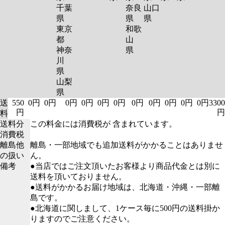
千葉
奈良
山口
県
県
県
東京
和歌
都
山
神奈
県
川
県
山梨
県
送
550
0円
0円
0円
0円
0円
0円
0円
0円
0円
0円
0円
3300
円
円
料
送料分
この料金には消費税が 含まれています。
消費税
離島他
離島・一部地域でも追加送料がかかることはありませ
の扱い
ん。
備考
●当店ではご注文頂いたお客様より商品代金とは別に
送料を頂いておりません。
●送料がかかるお届け地域は、北海道・沖縄・一部離
島です。
●北海道に関しまして、1ケース毎に500円の送料掛か
りますのでご注意ください。