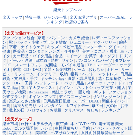
楽天トップへ >>
楽天トップ
|
特集一覧
|
ジャンル一覧
|
楽天市場アプリ
|
スーパーDEAL
|
ラ
ンキング
|
出店のご案内
【楽天市場のサービス】
ファッション 総合
|
家電・パソコン・カメラ 総合
|
レディースファッショ
ン
|
靴
|
バッグ・小物・ブランド雑貨
|
ジュエリー・アクセサリー
|
腕時
計
|
下着・ナイトウェア
|
キッズ・ベビー用品・マタニティ
|
ダイエット・
健康
|
医薬品・コンタクトレンズ・介護用品
|
美容・コスメ・香水
|
車・バ
イク
|
カー用品・バイク用品
|
食品
|
スイーツ・お菓子
|
水・ソフトドリン
ク
|
ビール・洋酒
|
日本酒・焼酎
|
ワイン
|
パソコン・PCパーツ
|
タブレッ
トPC・スマートフォン
|
光回線・モバイル通信
|
TV・レコーダー・オーデ
ィオ
|
家電
|
CD・DVD
|
楽器・音楽機材
|
ゲーム
|
おもちゃ
|
ホビー
|
サー
ビス・リフォーム
|
インテリア・収納
|
寝具・ベッド・マットレス
|
日用品
雑貨・文房具・手芸
|
キッチン用品・食器・調理器具
|
花・観葉植物
|
ガー
デン・DIY・工具
|
ペットフード ・ ペット用品
|
スポーツ・アウトドア
|
ゴ
ルフ用品
|
本
（
楽天ブックス
） |
ポイント
|
ネットショップ 開業・開店
|
楽
天ウェブ検索
|
R-magazine（雑誌コラボ）
|
贈り物・ギフト
|
ファッション
公式ブランド
|
ポイントアップ
|
ディズニーゾーン
|
サンリオゾーン
|
まち
楽
|
楽天ふるさと納税
|
日用品翌日配達
|
スーパーDEAL
|
開催中イベント
一覧
|
福袋＆初売り
|
バレンタイン
|
ホワイトデー
|
母の日
|
父の日
|
お中
元
|
敬老の日
|
ハロウィン
|
お歳暮
|
クリスマス
|
おせち
|
ランキング
【楽天グループ】
楽天市場
|
旅行・ホテル予約・航空券
|
本・DVD・CD
|
電子書籍 楽天
Kobo
|
ゴルフ場予約
|
レシピ
|
車検見積もり・予約
|
イベント・チケット販
売
|
写真プリント
|
美容室・ヘアサロン予約
|
女性向け健康管理サービ