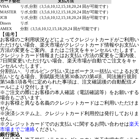
カード会社
支払方法
VISA
リボ,分割（3,5,6,10,12,15,18,20,24 回が可能です）
MASTER
リボ,分割（3,5,6,10,12,15,18,20,24 回が可能です）
JCB
リボ,分割（3,5,6,10,12,15,18,20,24 回が可能です）
Diners
リボ
AMEX
分割（3,5,6,10,12,15,18,20,24 回が可能です）
【備考】
お客様のご利用状況などによってクレジットカードがご利用い
ただけない場合、楽天市場がクレジットカード情報やお支払い
方法の変更をご案内、またはご注文をキャンセルいたします。
クレジットカード情報またはお支払い方法の変更をご案内後、
7日間変更いただけない場合、楽天市場が自動でご注文をキャ
ンセルいたします。
分割払い、リボルビング払い又はボーナス一括払いによるお支
払いとなる場合、割賦販売法第30条2の3第4項、同法施行規則
第54条1項各号に定められた事項は、注文確認後の自動配信メ
ールにより交付します。
※ご注文の際にお客様の本人確認（電話確認等）をお願いする
場合もございます。
※お客様と異なる名義のクレジットカードはご利用いただけま
せん。
※決済システム上、クレジットカード利用控は発行しておりま
せん。
※クレジットカードでのお支払いに関するお問い合わせは
楽天
市場までご連絡
ください。
銀行振込