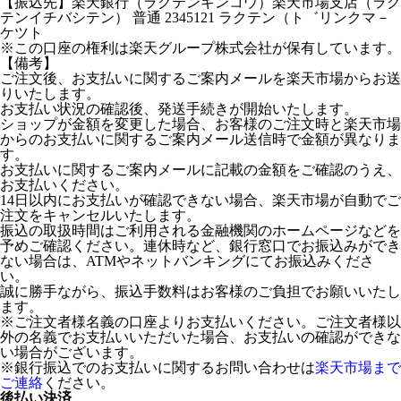
【振込先】楽天銀行（ラクテンギンコウ）楽天市場支店（ラク
テンイチバシテン） 普通 2345121 ラクテン（ト゛リンクマ－
ケツト
※この口座の権利は楽天グループ株式会社が保有しています。
【備考】
ご注文後、お支払いに関するご案内メールを楽天市場からお送
りいたします。
お支払い状況の確認後、発送手続きが開始いたします。
ショップが金額を変更した場合、お客様のご注文時と楽天市場
からのお支払いに関するご案内メール送信時で金額が異なりま
す。
お支払いに関するご案内メールに記載の金額をご確認のうえ、
お支払いください。
14日以内にお支払いが確認できない場合、楽天市場が自動でご
注文をキャンセルいたします。
振込の取扱時間はご利用される金融機関のホームページなどを
予めご確認ください。連休時など、銀行窓口でお振込みができ
ない場合は、ATMやネットバンキングにてお振込みくださ
い。
誠に勝手ながら、振込手数料はお客様のご負担でお願いいたし
ます。
※ご注文者様名義の口座よりお支払いください。ご注文者様以
外の名義でお支払いいただいた場合、お支払いの確認ができな
い場合がございます。
※銀行振込でのお支払いに関するお問い合わせは
楽天市場まで
ご連絡
ください。
後払い決済