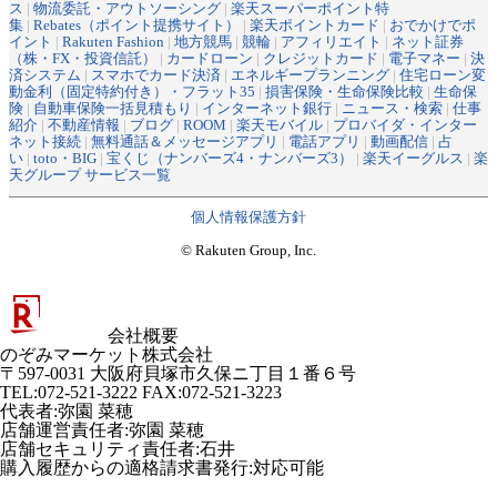
ス
|
物流委託・アウトソーシング
|
楽天スーパーポイント特
集
|
Rebates（ポイント提携サイト）
|
楽天ポイントカード
|
おでかけでポ
イント
|
Rakuten Fashion
|
地方競馬
|
競輪
|
アフィリエイト
|
ネット証券
（株・FX・投資信託）
|
カードローン
|
クレジットカード
|
電子マネー
|
決
済システム
|
スマホでカード決済
|
エネルギープランニング
|
住宅ローン変
動金利（固定特約付き）・フラット35
|
損害保険・生命保険比較
|
生命保
険
|
自動車保険一括見積もり
|
インターネット銀行
|
ニュース・検索
|
仕事
紹介
|
不動産情報
|
ブログ
|
ROOM
|
楽天モバイル
|
プロバイダ・インター
ネット接続
|
無料通話＆メッセージアプリ
|
電話アプリ
|
動画配信
|
占
い
|
toto・BIG
|
宝くじ（ナンバーズ4・ナンバーズ3）
|
楽天イーグルス
|
楽
天グループ サービス一覧
個人情報保護方針
© Rakuten Group, Inc.
会社概要
のぞみマーケット株式会社
〒597-0031 大阪府貝塚市久保ニ丁目１番６号
TEL:072-521-3222 FAX:072-521-3223
代表者
:
弥園 菜穂
店舗運営責任者
:
弥園 菜穂
店舗セキュリティ責任者
:
石井
購入履歴からの適格請求書発行:対応可能