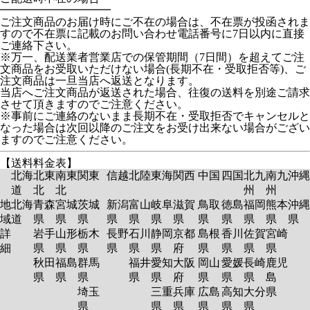
━━━━━━━━━━
ご注文商品のお届け時にご不在の場合は、不在票が投函されま
すので不在票に記載のお問い合わせ電話番号に7日以内に直接
ご連絡下さい。
※万一、配送業者営業店での保管期間（7日間）を超えてご注
文商品をお受取いただけない場合(長期不在・受取拒否等)、ご
注文商品は一旦当店へ返送となります。
当店へご注文商品が返送された場合、往復の送料を別途ご請求
させて頂きますのでご注意ください。
※事前にご連絡のないまま長期不在・受取拒否でキャンセルと
なった場合は次回以降のご注文をお受け出来ない場合がござい
ますのでご注意ください。
【送料料金表】
北海
北東
南東
関東
信越
北陸
東海
関西
中国
四国
北九
南九
沖縄
道
北
北
州
州
地
北海
青森
宮城
茨城
新潟
富山
岐阜
滋賀
鳥取
徳島
福岡
熊本
沖縄
域
道
県
県
県
県
県
県
県
県
県
県
県
県
詳
岩手
山形
栃木
長野
石川
静岡
京都
島根
香川
佐賀
宮崎
細
県
県
県
県
県
県
府
県
県
県
県
秋田
福島
群馬
福井
愛知
大阪
岡山
愛媛
長崎
鹿児
県
県
県
県
県
府
県
県
県
島
埼玉
三重
兵庫
広島
高知
大分
県
県
県
県
県
県
県