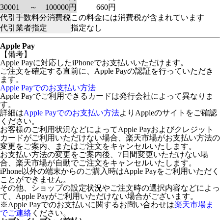
30001 ～ 100000円
660円
代引手数料分消費税
この料金には消費税が含まれています
代引業者指定
指定なし
Apple Pay
【備考】
Apple Payに対応したiPhoneでお支払いいただけます。
ご注文を確定する直前に、Apple Payの認証を行っていただき
ます。
Apple Payでのお支払い方法
Apple Payでご利用できるカードは発行会社によって異なりま
す。
詳細は
Apple Payでのお支払い方法
よりAppleのサイトをご確認
ください。
お客様のご利用状況などによってApple Payおよびクレジット
カードがご利用いただけない場合、楽天市場がお支払い方法の
変更をご案内、またはご注文をキャンセルいたします。
お支払い方法の変更をご案内後、7日間変更いただけない場
合、楽天市場が自動でご注文をキャンセルいたします。
iPhone以外の端末からのご購入時はApple Payをご利用いただく
ことができません。
その他、ショップの設定状況やご注文時の選択内容などによっ
て、Apple Payがご利用いただけない場合がございます。
※Apple Payでのお支払いに関するお問い合わせは
楽天市場ま
でご連絡
ください。