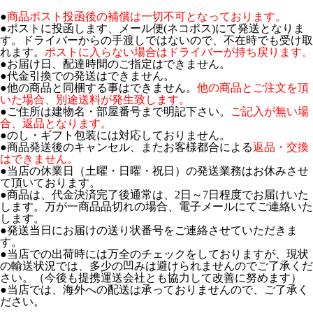
●
商品ポスト投函後の補償は一切不可となっております。
●ポストに投函します、メール便(ネコポス)にて発送となりま
す。ドライバーからの手渡しではないので、不在時でも受け取
れます。
ポストに入らない場合はドライバーが持ち戻ります。
●お届け日、配達時間のご指定はできません。
●代金引換での発送はできません。
●他の商品と同梱する事はできません。
他の商品とご注文を頂
いた場合、別途送料が発生致します。
●ご住所は建物名・部屋番号まで明記下さい。
ご記入が無い場
合、返品となります。
●のし・ギフト包装には対応しておりません。
●商品発送後のキャンセル、またお客様都合による
返品・交換
はできません。
●当店の休業日（土曜・日曜・祝日）の発送業務はお休みさせ
て頂いております。
●商品は、代金決済完了後通常は、2日～7日程度でお届けいた
します。万が一商品品切れの場合、電子メールにてご連絡いた
します。
●発送当日にお届けの送り状番号をご連絡させていただきま
す。
●当店での出荷時には万全のチェックをしておりますが、現状
の輸送状況では、多少の凹みは避けられませんのでご了承くだ
さい。（今後も提携運送会社とも協力して改善に努めます）
●当店では、海外への配送は承っておりませんので、ご了承く
ださい。