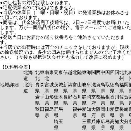
●のし包装の対応は致しかねます。
●宅配便業者のご指定はできません。
●当店の休業日（土曜・日曜・祝日）の発送業務はお休みさせ
て頂いております。
●商品は、代金決済完了後通常は、2日～7日程度でお届けいた
します。万が一商品品切れの場合、電子メールにてご連絡いた
します。
●発送当日にお届けの送り状番号をご連絡させていただきま
す。
●当店での出荷時には万全のチェックをしておりますが、現状
の輸送状況では、多少の凹みは避けられませんのでご了承くだ
さい。（今後も提携運送会社とも協力して改善に努めます）
【送料料金表】
北海
北東
南東
関東
信越
北陸
東海
関西
中国
四国
北九
道
北
北
州
地域詳細
北海
青森
宮城
茨城
新潟
富山
岐阜
滋賀
鳥取
徳島
福岡
道
県
県
県
県
県
県
県
県
県
県
岩手
山形
栃木
長野
石川
静岡
京都
島根
香川
佐賀
県
県
県
県
県
県
府
県
県
県
秋田
福島
群馬
福井
愛知
大阪
岡山
愛媛
長崎
県
県
県
県
県
府
県
県
県
埼玉
三重
兵庫
広島
高知
大分
県
県
県
県
県
県