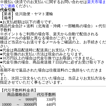
※後払い決済でのお支払いに関するお問い合わせは
楽天市場ま
でご連絡
ください。
代金引換
【業者】佐川急便・ヤマト運輸
【備考】
●お支払総額は以下の通りです。
商品代金合計＋送料（北海道・沖縄・一部離島の場合）＋代引
手数料
※ポイントをご利用の場合等、楽天から自動で配信される
確認メールの金額と異なる場合がございます。
後ほど当店からお送りするメールをご確認の上、お手続きくだ
さい。
●代金は商品配送時に配送員にお支払い下さい。
●代金引換のお支払い方法は現金のみとなります。
●10万円以上の場合は代金引換ではお取扱いできません。
●代金引換の場合、商品発送後７日以内に必ずお受け取り下さ
い。
長期不在で返品された場合は往復送料のご負担をいただきま
す。
また、次回ご注文をいただいた場合は、当店よりお支払方法を
指定させていただく事もございます。
【代引手数料料金表】
商品価格合計
代引手数料
～ 9999円
330円
10000 ～ 30000円
440円