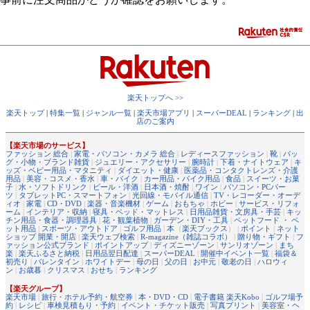
楽天トップへ >>
楽天トップ
|
特集一覧
|
ジャンル一覧
|
楽天市場アプリ
|
スーパーDEAL
|
ランキング
|
出
店のご案内
【楽天市場のサービス】
ファッション 総合
|
家電・パソコン・カメラ 総合
|
レディースファッション
|
靴
|
バッ
グ・小物・ブランド雑貨
|
ジュエリー・アクセサリー
|
腕時計
|
下着・ナイトウェア
|
キ
ッズ・ベビー用品・マタニティ
|
ダイエット・健康
|
医薬品・コンタクトレンズ・介護
用品
|
美容・コスメ・香水
|
車・バイク
|
カー用品・バイク用品
|
食品
|
スイーツ・お菓
子
|
水・ソフトドリンク
|
ビール・洋酒
|
日本酒・焼酎
|
ワイン
|
パソコン・PCパー
ツ
|
タブレットPC・スマートフォン
|
光回線・モバイル通信
|
TV・レコーダー・オーデ
ィオ
|
家電
|
CD・DVD
|
楽器・音楽機材
|
ゲーム
|
おもちゃ
|
ホビー
|
サービス・リフォ
ーム
|
インテリア・収納
|
寝具・ベッド・マットレス
|
日用品雑貨・文房具・手芸
|
キッ
チン用品・食器・調理器具
|
花・観葉植物
|
ガーデン・DIY・工具
|
ペットフード ・ ペ
ット用品
|
スポーツ・アウトドア
|
ゴルフ用品
|
本
（
楽天ブックス
） |
ポイント
|
ネット
ショップ 開業・開店
|
楽天ウェブ検索
|
R-magazine（雑誌コラボ）
|
贈り物・ギフト
|
フ
ァッション公式ブランド
|
ポイントアップ
|
ディズニーゾーン
|
サンリオゾーン
|
まち
楽
|
楽天ふるさと納税
|
日用品翌日配達
|
スーパーDEAL
|
開催中イベント一覧
|
福袋＆
初売り
|
バレンタイン
|
ホワイトデー
|
母の日
|
父の日
|
お中元
|
敬老の日
|
ハロウィ
ン
|
お歳暮
|
クリスマス
|
おせち
|
ランキング
【楽天グループ】
楽天市場
|
旅行・ホテル予約・航空券
|
本・DVD・CD
|
電子書籍 楽天Kobo
|
ゴルフ場予
約
|
レシピ
|
車検見積もり・予約
|
イベント・チケット販売
|
写真プリント
|
美容室・ヘ