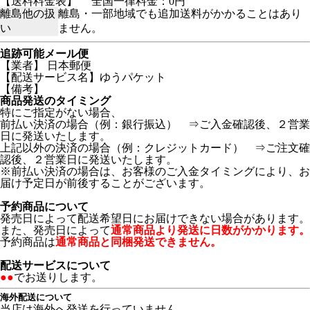
【送料料金表】
全国一律料金：0円
離島他の扱
離島・一部地域でも追加送料がかかることはあり
い
ません。
追跡可能メール便
【業者】 日本郵便
【配送サービス名】ゆうパケット
【備考】
商品発送のタイミング
特にご指定がない場合、
前払い決済の場合（例：銀行振込） ⇒ご入金確認後、２営業
日に発送いたします。
上記以外の決済の場合（例：クレジットカード） ⇒ご注文確
認後、２営業日に発送いたします。
※前払い決済の場合は、お客様のご入金タイミングにより、お
届け予定日が前後することがございます。
予約商品について
発売日によって配送希望日にお届けできない場合があります。
また、発売日によって
通常商品より発送に日数がかかります。
予約商品は
通常商品と同梱発送できません。
配送サービスについて
●●
でお送りします。
海外配送について
当店は海外へ発送を行っていません