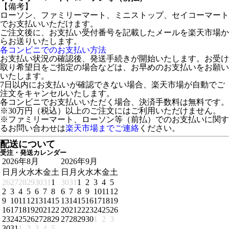
【備考】
ローソン、ファミリーマート、ミニストップ、セイコーマート
でお支払いいただけます。
ご注文後に、お支払い受付番号を記載したメールを楽天市場か
らお送りいたします。
各コンビニでのお支払い方法
お支払い状況の確認後、発送手続きが開始いたします。お受け
取り希望日をご指定の場合などは、お早めのお支払いをお願い
いたします。
7日以内にお支払いが確認できない場合、楽天市場が自動でご
注文をキャンセルいたします。
各コンビニでお支払いいただく場合、決済手数料は無料です。
※30万円（税込）以上のご注文にはご利用いただけません。
※ファミリーマート、ローソン等（前払）でのお支払いに関す
るお問い合わせは
楽天市場までご連絡
ください。
配送について
受注・発送カレンダー
2026年8月
2026年9月
日
月
火
水
木
金
土
日
月
火
水
木
金
土
26
27
28
29
30
31
1
30
31
1
2
3
4
5
2
3
4
5
6
7
8
6
7
8
9
10
11
12
9
10
11
12
13
14
15
13
14
15
16
17
18
19
16
17
18
19
20
21
22
20
21
22
23
24
25
26
23
24
25
26
27
28
29
27
28
29
30
1
2
3
30
31
1
2
3
4
5