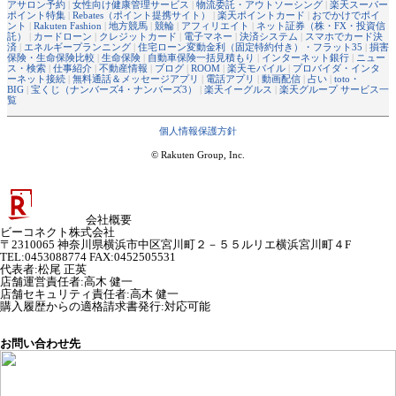
アサロン予約
|
女性向け健康管理サービス
|
物流委託・アウトソーシング
|
楽天スーパー
ポイント特集
|
Rebates（ポイント提携サイト）
|
楽天ポイントカード
|
おでかけでポイ
ント
|
Rakuten Fashion
|
地方競馬
|
競輪
|
アフィリエイト
|
ネット証券（株・FX・投資信
託）
|
カードローン
|
クレジットカード
|
電子マネー
|
決済システム
|
スマホでカード決
済
|
エネルギープランニング
|
住宅ローン変動金利（固定特約付き）・フラット35
|
損害
保険・生命保険比較
|
生命保険
|
自動車保険一括見積もり
|
インターネット銀行
|
ニュー
ス・検索
|
仕事紹介
|
不動産情報
|
ブログ
|
ROOM
|
楽天モバイル
|
プロバイダ・インタ
ーネット接続
|
無料通話＆メッセージアプリ
|
電話アプリ
|
動画配信
|
占い
|
toto・
BIG
|
宝くじ（ナンバーズ4・ナンバーズ3）
|
楽天イーグルス
|
楽天グループ サービス一
覧
個人情報保護方針
© Rakuten Group, Inc.
会社概要
ビーコネクト株式会社
〒2310065 神奈川県横浜市中区宮川町２－５５ルリエ横浜宮川町４F
TEL:0453088774 FAX:0452505531
代表者
:
松尾 正英
店舗運営責任者
:
高木 健一
店舗セキュリティ責任者
:
高木 健一
購入履歴からの適格請求書発行:対応可能
お問い合わせ先