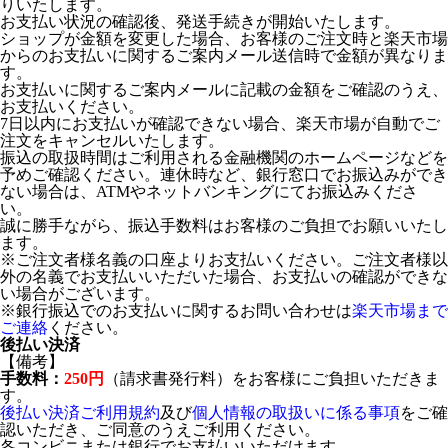
りいたします。
お支払い状況の確認後、発送手続きが開始いたします。
ショップが金額を変更した場合、お客様のご注文時と楽天市場
からのお支払いに関するご案内メール送信時で金額が異なりま
す。
お支払いに関するご案内メールに記載の金額をご確認のうえ、
お支払いください。
7日以内にお支払いが確認できない場合、楽天市場が自動でご
注文をキャンセルいたします。
振込の取扱時間はご利用される金融機関のホームページなどを
予めご確認ください。連休時など、銀行窓口でお振込みができ
ない場合は、ATMやネットバンキングにてお振込みくださ
い。
誠に勝手ながら、振込手数料はお客様のご負担でお願いいたし
ます。
※ご注文者様名義の口座よりお支払いください。ご注文者様以
外の名義でお支払いいただいた場合、お支払いの確認ができな
い場合がございます。
※銀行振込でのお支払いに関するお問い合わせは
楽天市場まで
ご連絡
ください。
後払い決済
【備考】
手数料：
250円
（請求書発行料）をお客様にご負担いただきま
す。
後払い決済ご利用規約
及び
個人情報の取扱いに係る事項
をご確
認いただき、ご同意のうえご利用ください。
各コンビニまたは銀行でお支払いいただけます。