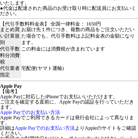
いたします。
●代金は配達された商品のお受け取り時に配送員にお支払いく
ださい。
【代引手数料料金表】 全国一律料金： 1650円
まとめ買
お届け先１件につき、複数の商品をご注文いただい
い計算規
た場合でも、代引手数料は上記料金表の金額になり
則
ます。
代引手数
この料金には消費税が含まれています
料分消費
税
代引業者
宅配便(ヤマト運輸)
指定
Apple Pay
【備考】
Apple Payに対応したiPhoneでお支払いいただけます。
ご注文を確定する直前に、Apple Payの認証を行っていただき
ます。
Apple Payでのお支払い方法
Apple Payでご利用できるカードは発行会社によって異なりま
す。
詳細は
Apple Payでのお支払い方法
よりAppleのサイトをご確認
ください。