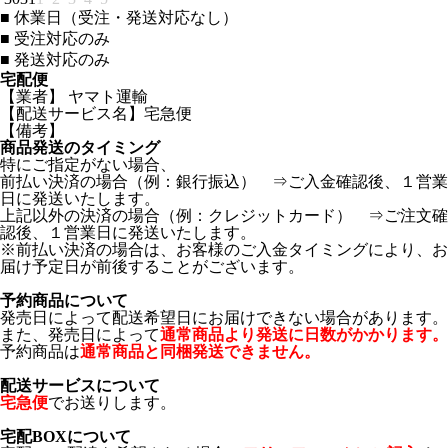
■
休業日（受注・発送対応なし）
■
受注対応のみ
■
発送対応のみ
宅配便
【業者】 ヤマト運輸
【配送サービス名】宅急便
【備考】
商品発送のタイミング
特にご指定がない場合、
前払い決済の場合（例：銀行振込） ⇒ご入金確認後、１営業
日に発送いたします。
上記以外の決済の場合（例：クレジットカード） ⇒ご注文確
認後、１営業日に発送いたします。
※前払い決済の場合は、お客様のご入金タイミングにより、お
届け予定日が前後することがございます。
予約商品について
発売日によって配送希望日にお届けできない場合があります。
また、発売日によって
通常商品より発送に日数がかかります。
予約商品は
通常商品と同梱発送できません。
配送サービスについて
宅急便
でお送りします。
宅配BOXについて