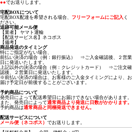
●●
でお送りします。
宅配BOXについて
宅配BOX配達を希望される場合、
フリーフォームにご記入
く
ださい。
追跡可能メール便
【業者】 ヤマト運輸
【配送サービス名】ネコポス
【備考】
商品発送のタイミング
特にご指定がない場合、
前払い決済の場合（例：銀行振込） ⇒ご入金確認後、２営業
日に発送いたします。
上記以外の決済の場合（例：クレジットカード） ⇒ご注文確
認後、２営業日に発送いたします。
※前払い決済の場合は、お客様のご入金タイミングにより、お
届け予定日が前後することがございます。
予約商品について
発売日によって配送希望日にお届けできない場合があります。
また、発売日によって
通常商品より発送に日数がかかります。
予約商品は
通常商品と同梱発送できません。
配送サービスについて
メール便（ネコポス）
でお送りします。