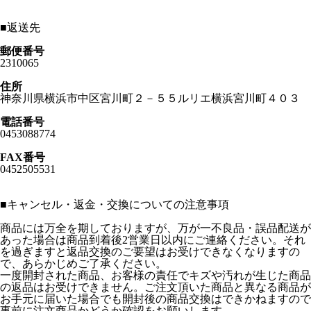
■
返送先
郵便番号
2310065
住所
神奈川県横浜市中区宮川町２－５５ルリエ横浜宮川町４０３
電話番号
0453088774
FAX番号
0452505531
■
キャンセル・返金・交換についての注意事項
商品には万全を期しておりますが、万が一不良品・誤品配送が
あった場合は商品到着後2営業日以内にご連絡ください。それ
を過ぎますと返品交換のご要望はお受けできなくなりますの
で、あらかじめご了承ください。
一度開封された商品、お客様の責任でキズや汚れが生じた商品
の返品はお受けできません。ご注文頂いた商品と異なる商品が
お手元に届いた場合でも開封後の商品交換はできかねますので
事前に注文商品かどうか確認をお願いします。