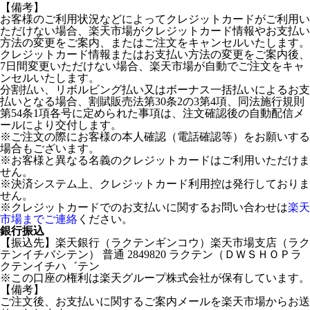
【備考】
お客様のご利用状況などによってクレジットカードがご利用い
ただけない場合、楽天市場がクレジットカード情報やお支払い
方法の変更をご案内、またはご注文をキャンセルいたします。
クレジットカード情報またはお支払い方法の変更をご案内後、
7日間変更いただけない場合、楽天市場が自動でご注文をキャ
ンセルいたします。
分割払い、リボルビング払い又はボーナス一括払いによるお支
払いとなる場合、割賦販売法第30条2の3第4項、同法施行規則
第54条1項各号に定められた事項は、注文確認後の自動配信メ
ールにより交付します。
※ご注文の際にお客様の本人確認（電話確認等）をお願いする
場合もございます。
※お客様と異なる名義のクレジットカードはご利用いただけま
せん。
※決済システム上、クレジットカード利用控は発行しておりま
せん。
※クレジットカードでのお支払いに関するお問い合わせは
楽天
市場までご連絡
ください。
銀行振込
【振込先】楽天銀行（ラクテンギンコウ）楽天市場支店（ラク
テンイチバシテン） 普通 2849820 ラクテン（ＤＷＳＨＯＰラ
クテンイチハ゛テン
※この口座の権利は楽天グループ株式会社が保有しています。
【備考】
ご注文後、お支払いに関するご案内メールを楽天市場からお送