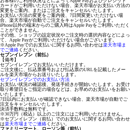
お客様のご利用状況などによってApple Payおよびクレジット
カードがご利用いただけない場合、楽天市場がお支払い方法の
変更をご案内、またはご注文をキャンセルいたします。
お支払い方法の変更をご案内後、7日間変更いただけない場
合、楽天市場が自動でご注文をキャンセルいたします。
iPhone以外の端末からのご購入時はApple Payをご利用いただく
ことができません。
その他、ショップの設定状況やご注文時の選択内容などによっ
て、Apple Payがご利用いただけない場合がございます。
※Apple Payでのお支払いに関するお問い合わせは
楽天市場ま
でご連絡
ください。
セブンイレブン（前払）
【備考】
セブンイレブンでお支払いいただけます。
ご注文後に、払込票番号および払込票のURLを記載したメー
ルを楽天市場からお送りいたします。
セブンイレブンでのお支払い方法
お支払い状況の確認後、発送手続きが開始いたします。お受け
取り希望日をご指定の場合などは、お早めのお支払いをお願い
いたします。
7日以内にお支払いが確認できない場合、楽天市場が自動でご
注文をキャンセルいたします。
決済手数料は無料です。
※30万円（税込）以上のご注文にはご利用いただけません。
※セブンイレブン（前払）でのお支払いに関するお問い合わせ
は
楽天市場までご連絡
ください。
ファミリーマート、ローソン等（前払）