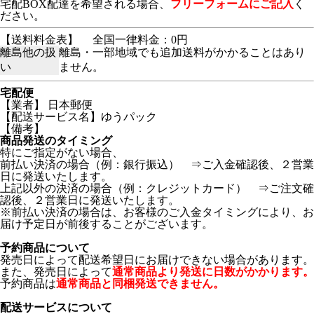
宅配BOX配達を希望される場合、
フリーフォームにご記入
く
ださい。
【送料料金表】
全国一律料金：0円
離島他の扱
離島・一部地域でも追加送料がかかることはあり
い
ません。
宅配便
【業者】 日本郵便
【配送サービス名】ゆうパック
【備考】
商品発送のタイミング
特にご指定がない場合、
前払い決済の場合（例：銀行振込） ⇒ご入金確認後、２営業
日に発送いたします。
上記以外の決済の場合（例：クレジットカード） ⇒ご注文確
認後、２営業日に発送いたします。
※前払い決済の場合は、お客様のご入金タイミングにより、お
届け予定日が前後することがございます。
予約商品について
発売日によって配送希望日にお届けできない場合があります。
また、発売日によって
通常商品より発送に日数がかかります。
予約商品は
通常商品と同梱発送できません。
配送サービスについて