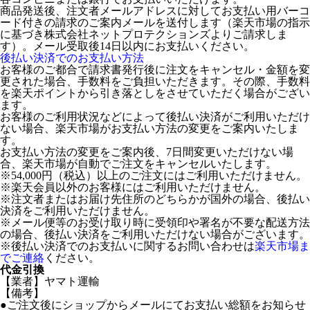
商品発送後、注文者メールアドレスに対してお支払い用バーコ
ード付きの請求のご案内メールを送付します（楽天市場の指示
に基づき株式会社ネットプロテクションズよりご請求しま
す）。メール受取後14日以内にお支払いください。
後払い決済でのお支払い方法
お客様のご都合で請求書発行後に注文をキャンセル・金額を変
更された場合、手数料をご負担いただきます。その際、手数料
を楽天ポイントから引き落としをさせていただく場合がござい
ます。
お客様のご利用状況などによって後払い決済がご利用いただけ
ない場合、楽天市場がお支払い方法の変更をご案内いたしま
す。
お支払い方法の変更をご案内後、7日間変更いただけない場
合、楽天市場が自動でご注文をキャンセルいたします。
※54,000円（税込）以上のご注文にはご利用いただけません。
※楽天会員以外のお客様にはご利用いただけません。
※注文者またはお届け先住所のどちらかが国外の場合、後払い
決済をご利用いただけません。
※メール便等のお受け取り時に受領印や署名が不要な配送方法
の場合、後払い決済をご利用いただけない場合がございます。
※後払い決済でのお支払いに関するお問い合わせは
楽天市場ま
でご連絡
ください。
代金引換
【業者】ヤマト運輸
【備考】
●ご注文後にショップからメールにてお支払い総額をお知らせ