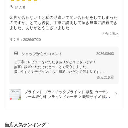
購入者
金具が合わない！と私の勘違いで問い合わせをしてしまった
のですが、とても親切、丁寧に説明して頂き無事に設置でき
ました、ありがとうございました
さらに表示
注文日：2026/07/20
ショップからのコメント
2026/08/03
ご丁寧にレビューをいただきありがとうございます！
無事に設置いただけたとのことで安心しました。
扱いやすさやデザインにもご満足いただけて何よりです。
またのご利用を心よりお待ちしております！
さらに表示
イージーブラインド楽天市場店
スタッフ一同
ブラインド プラスチックブラインド 横型 カーテン
レール取付可 ブラインドカーテン 既製サイズ 幅
80cm 高さ100cm スラット幅25mm PVCブラインド 
木目 ホワイト ダーク ブラウン グリーン 賃貸 調光 
採光 簡単取付 SNS映え イージーブラインド
当店人気ランキング！