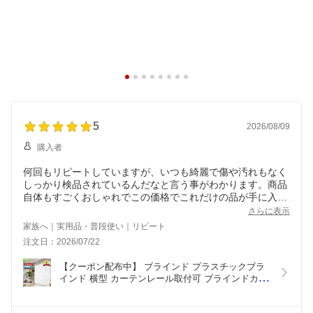
5
2026/08/09
購入者
何回もリピートしていますが、いつも綺麗で傷や汚れもなく
しっかり検品されているんだなと言う事がわかります。商品
自体もすごくおしゃれでこの価格でこれだけの品が手に入る
のはとてもありがたいです。開け閉めもスルスルやりやす
さらに表示
く、軽いです。
家族へ｜実用品・普段使い｜リピート
部屋中に取り付けたいので、またリピートします。
注文日：2026/07/22
【クーポン配布中】 ブラインド プラスチックブラ
インド 横型 カーテンレール取付可 ブラインドカー
テン オーダーメイド 幅36~200cm 高さ31~200cm 
スラット幅25mm PVC 木目調 ホワイト ダーク ブ