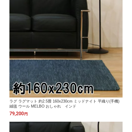
ラグ ラグマット 約2.5畳 160x230cm ミッドナイト 平織り(手機)
絨毯 ウール MELBO おしゃれ インド
79,200
円