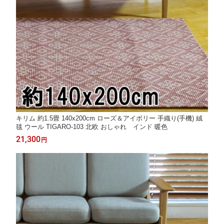
キリム 約1.5畳 140x200cm ローズ＆アイボリー 手織り(手機) 絨
毯 ウール TIGARO-103 北欧 おしゃれ インド 暖色
21,300
円