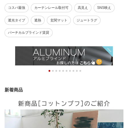
コスパ最強
カーテンレール取付可
高見え
SNS映え
遮光タイプ
遮熱
玄関マット
ジュートラグ
バーチカルブラインド賃貸
新着商品