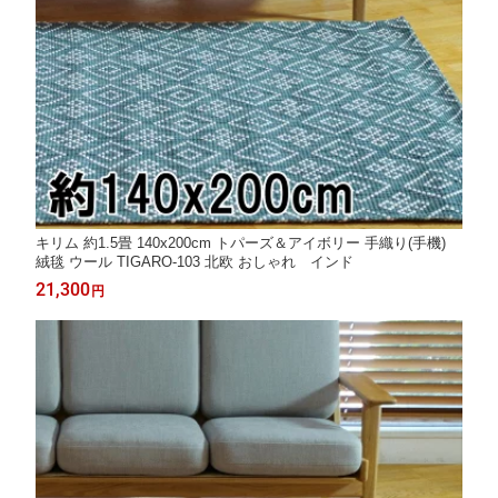
キリム 約1.5畳 140x200cm トパーズ＆アイボリー 手織り(手機)
絨毯 ウール TIGARO-103 北欧 おしゃれ インド
21,300
円