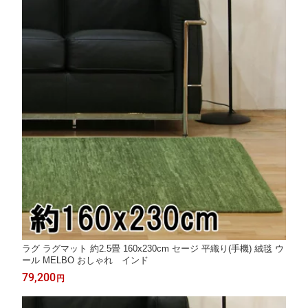
ラグ ラグマット 約2.5畳 160x230cm セージ 平織り(手機) 絨毯 ウ
ール MELBO おしゃれ インド
79,200
円