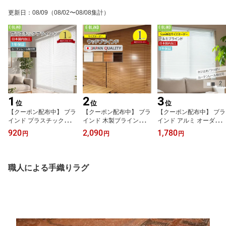
更新日
：
08/09
（08/02〜08/08集計）
1
2
3
位
位
位
【クーポン配布中】 ブラ
【クーポン配布中】 ブラ
【クーポン配布中】 ブラ
インド プラスチックブラ
インド 木製ブラインド
インド アルミ オーダー
インド 横型 カーテンレ
ウッドブラインド ブライ
メイド アルミブラインド
920
2,090
1,780
円
円
円
ール取付可 ブラインドカ
ンドカーテン オーダーメ
カーテンレール取付可 つ
ーテン オーダーメイド
イド 幅34~200cm 高さ3
っぱり式 採光 調光 幅36
幅36~200cm 高さ31~20
1~230cm スラット幅35/
~200cm 高さ31~200cm
0cm スラット幅25mm P
50mm 横型 バスウッド
スラット幅25mm 横型 ホ
職人による手織りラグ
VC 木目調 ホワイト ダー
高級感 おしゃれ 木目 遮
ワイト ブラック 目隠し
ク ブラウン グリーン 賃
光 調光 ブラウン ホワイ
賃貸 イージーブラインド
貸 調光 採光 簡単取付 イ
ト ダークブラウン ナチ
ージーブラインド
ュラル イージーブライン
ド