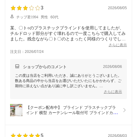
ラウン グリーン 賃貸 調光 採光 簡単取付 イージー
ブラインド
3
2026/08/05
チップ君1994
男性
60代
某、〇ト○のプラスチックブラインドを使用してましたが、
チルドロッド部分がすぐ壊れるので一度こちらで購入してみ
ました。残念ながら〇ト〇のとまったく同様のつくりでし
た。サイズ合わせしたので、今までのより３倍となりまし
さらに表示
た。残念です。
注文日：2026/07/24
ショップからのコメント
2026/08/06
この度は当店をご利用いただき、誠にありがとうございました。
数ある商品の中から当店をお選びいただいたにもかかわらず、ご
期待に添えない点があり誠に申し訳ございません。
頂戴いたしました貴重なご意見は真摯に受け止め、今後の商品改
さらに表示
善の参考にさせていただきます。
ご多忙の中、ご感想をお寄せいただき感謝申し上げます。
【クーポン配布中】 ブラインド プラスチックブラ
イージーブラインド楽天市場店
インド 横型 カーテンレール取付可 ブラインドカー
スタッフ一同
テン オーダーメイド 幅36~200cm 高さ31~200cm 
スラット幅25mm PVC 木目調 ホワイト ダーク ブ
ラウン グリーン 賃貸 調光 採光 簡単取付 イージー
ブラインド
5
2026/08/03