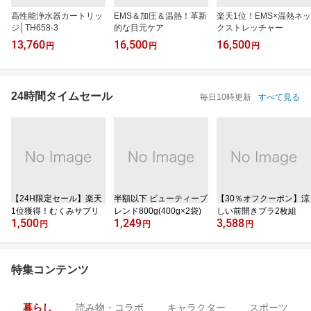
高性能浄水器カートリッ
EMS＆加圧＆温熱！革新
楽天1位！EMS×温熱ネッ
ジ│TH658-3
的な目元ケア
クストレッチャー
13,760
16,500
16,500
円
円
円
24時間タイムセール
毎日10時更新
すべて見る
【24H限定セール】楽天
半額以下 ビューティーブ
【30％オフクーポン】涼
1位獲得！むくみサプリ
レンド800g(400g×2袋)
しい前開きブラ2枚組
1,500
1,249
3,588
円
円
円
特集コンテンツ
暮らし
読み物・コラボ
キャラクター
スポーツ