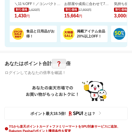
＼11％OFF！／コンパクトな2倍巻き！キッチンペーパー 12ロール
お部屋や成長に合わせて7通りに使える、多機能ベビーサークル
1,620円
17,800円
3,
割引価格
割引価格
割引価格
1,430
15,664
3,000
円
円
円
食品と日用品がお
掲載アイテム全品
日
得！
20%以上OFF！
ポ
?
あなたはポイント
合計
倍
ログインしてあなたの倍率を確認！
ポイント最大
18.5
倍
!
とは？
7/1から楽天ポイントカード＋ファミリーマートをSPU対象サービスに追加、
Rakuten Pashaのポイント獲得条件を変更