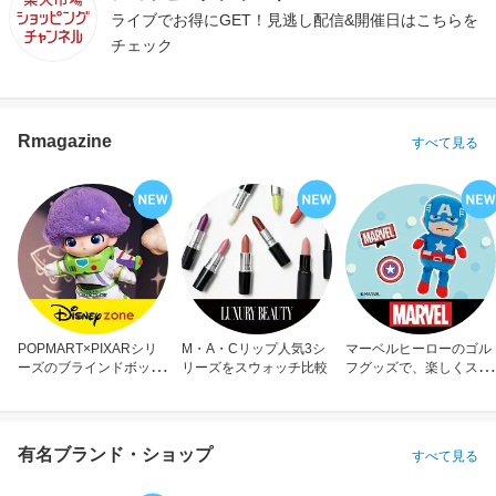
ライブでお得にGET！見逃し配信&開催日はこちらを
チェック
Rmagazine
すべて見る
POPMART×PIXARシリ
M・A・Cリップ人気3シ
マーベルヒーローのゴル
ーズのブラインドボック
リーズをスウォッチ比較
フグッズで、楽しくスコ
ス
アアップ！
有名ブランド・ショップ
すべて見る