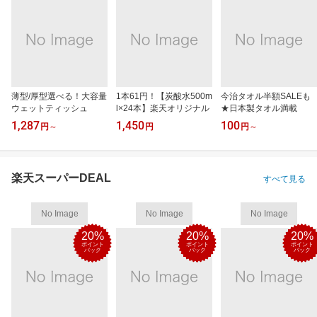
薄型/厚型選べる！大容量
1本61円！【炭酸水500m
今治タオル半額SALEも
ウェットティッシュ
l×24本】楽天オリジナル
★日本製タオル満載
1,287
1,450
100
円
～
円
円
～
楽天スーパーDEAL
すべて見る
No Image
No Image
No Image
20%
20%
20%
ポイント
ポイント
ポイント
バック
バック
バック