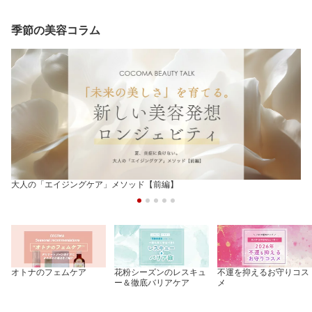
コスメ 津田コスメ バリ
グケア ベストコスメ 津
ドパフューム 練り香水
ア ゆらぎ肌ケア 化粧下
田コスメ ツダコスメ
モテ 石鹸 シャンプーの
地 ツダコスメ
香り 強すぎない ほのか
季節の美容コラム
に香る
大人の「エイジングケア」メソッド【前編】
オトナのフェムケア
花粉シーズンのレスキュ
不運を抑えるお守りコス
ー＆徹底バリアケア
メ