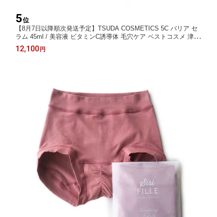
5
位
【8月7日以降順次発送予定】TSUDA COSMETICS 5C バリア セ
ラム 45ml / 美容液 ビタミンC誘導体 毛穴ケア ベストコスメ 津田
コスメ エイジングケア ツダコスメ
12,100
円