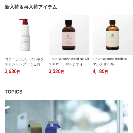
新入荷＆再入荷アイテム
コラージュフルフルネク
junko kusano multi oil wit
junko kusano multi oil
ストシャンプーうるおい
h ROSE マルチオイル
マルチオイル
なめらかタイプ 400ml
ローズ
3,630
3,520
4,180
円
円
円
TOPICS