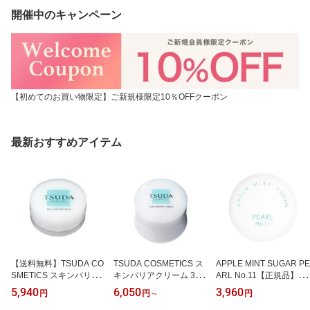
開催中のキャンペーン
【初めてのお買い物限定】ご新規様限定10％OFFクーポン
最新おすすめアイテム
【送料無料】TSUDA CO
TSUDA COSMETICS ス
APPLE MINT SUGAR PE
SMETICS スキンバリア
キンバリアクリーム 35g
ARL No.11【正規品】ア
バーム 18g / 保護バーム
65g / 保湿クリーム ゆら
ップルミントシュガーパ
5,940
6,050
3,960
円
円
～
円
フェイスクリーム ベスト
ぎ肌 乾燥 保湿 エイジン
ール ナンバー11 ソリッ