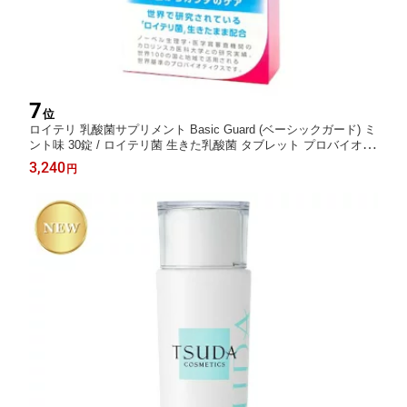
7
位
ロイテリ 乳酸菌サプリメント Basic Guard (ベーシックガード) ミ
ント味 30錠 / ロイテリ菌 生きた乳酸菌 タブレット プロバイオテ
ィクス 菌活 口の不快感 お口ケア 口臭 予防 対策
3,240
円