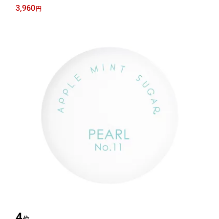
石鹸 赤ちゃんの香り 強すぎない ほのかに香る レディース
3,960
円
4
位