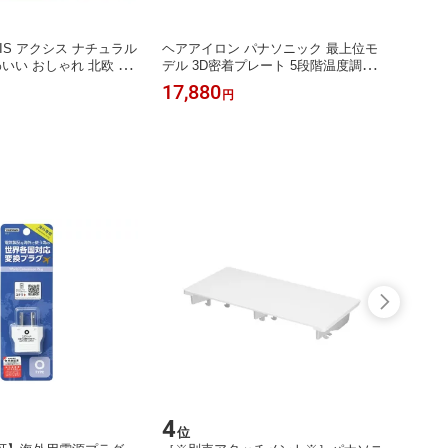
CIS アクシス ナチュラル
ヘアアイロン パナソニック 最上位モ
わいい おしゃれ 北欧 ボ
デル 3D密着プレート 5段階温度調節
トリ あひる 十字 ふくろ
海外国内両用 ナノイー ヒートアップ
17,880
円
ポット 森 木
約20秒 最高設定温度約200℃ 開閉ロ
ック付 ストレートアイロン ナノケア
W 白 EH-HS0J
4
5
位
位