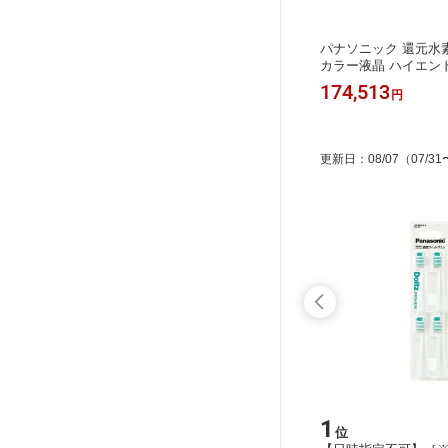
パナソニック 還元水
カラー液晶 ハイエン
ー TK-HS92
174,513
円
更新日
：
08/07
（07/31
11
1
位
位