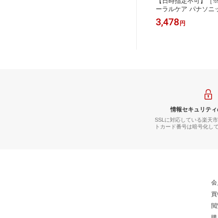
フトタイ
【日時指定不可】Mサイズ ソフトタ
【日時指定不可】［※
OHYAM
イプ 保冷剤 レジャー用品 IRIS OHYA
ーラルケア パナソニック
ア キャ
MA アイリスオーヤマ アウトドア キ
ツ 先端山切りカット形状
400
3,478
円
円
は消臭剤
ャンプ 繰り返し使用可 使用後は消臭
W-DP58/EW-DT8
KF-15
剤として使用可能 保冷剤ソフト CKF-
ブラシ 4本入 EW083
300
情報セキュリティ
SSLに対応している楽天
トカード番号は暗号化し
会
買
閲
購