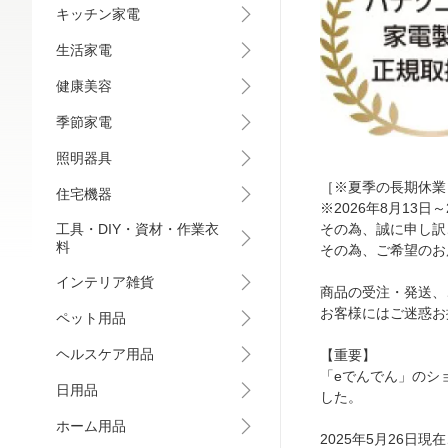
キッチン家電
生活家電
健康美容
季節家電
照明器具
［※夏季の長期休業
住宅機器
※2026年8月13
工具・DIY・資材・作業衣
その為、誠に申し訳
料
その為、ご希望のお
インテリア雑貨
商品の受注・発送、ご
お客様にはご迷惑お
ペット用品
ヘルスケア用品
【重要】
「eでんでん」のシ
日用品
した。
ホーム用品
2025年5月26日現