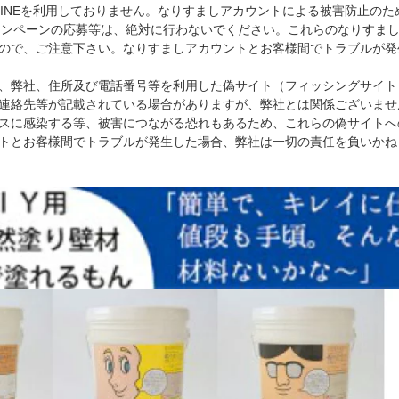
am、LINEを利用しておりません。なりすましアカウントによる被害防止
キャンペーンの応募等は、絶対に行わないでください。これらのなりすま
ので、ご注意下さい。なりすましアカウントとお客様間でトラブルが発
日現在、弊社、住所及び電話番号等を利用した偽サイト（フィッシングサ
連絡先等が記載されている場合がありますが、弊社とは関係ございませ
スに感染する等、被害につながる恐れもあるため、これらの偽サイトへ
トとお客様間でトラブルが発生した場合、弊社は一切の責任を負いかね