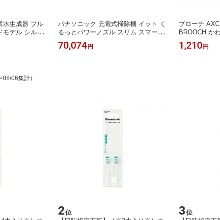
素水生成器 フル
パナソニック 充電式掃除機 イット く
ブローチ AX
ドモデル シルバ
るっとパワーノズル スリム スマート
BROOCH か
デザイン レッドブラック MC-BU500J
ーン 鳥 とり 
70,074
1,210
円
円
う うま はな 
〜08/06集計）
2
3
位
位