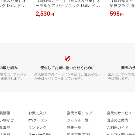
4本入り※］オ
【日時指定不可】［※2本入り※］オ
【日時指定不
 Doltz ドル
ーラルケア パナソニック Doltz ドル
変換プラグ 海
 EW-DP38/E
ツ 先端山切りカット形状 EW-DP38/E
オーストラリア
2,530
598
円
円
8専用 歯間フィット
W-DP58/EW-DT88専用 歯間フィット
ランド 中国 Y
04 クリア
ブラシ 2本入 EW0830 クリア
レーション 
KP4 プラグ
変換不可※
の取り組み
安心してお買い物いただくために
楽天の
市場では、クレジッ
楽天独自のガイドラインを設け、違反がない
楽天は、すべての
て送信されます。
かを日々パトロールしています。
を目指します。
員情報
お気に入り
楽天市場トップ
楽天のサービス
い物かご
myクーポン
ジャンル一覧
出店のご案内
覧履歴
ランキング
特集一覧
ご利用ガイド
入履歴
スーパーDEAL
楽天市場アプリ
ヘルプ・問い合