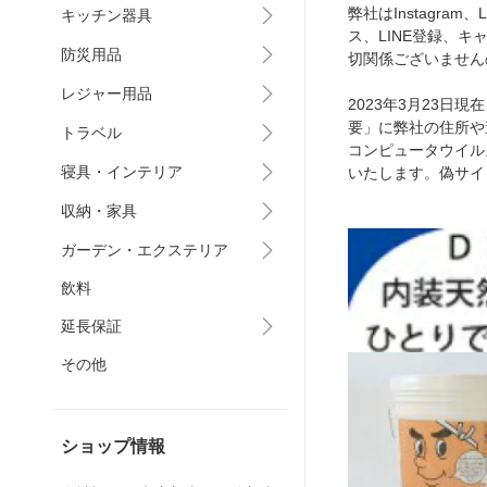
弊社はInstagr
キッチン器具
ス、LINE登録、
防災用品
切関係ございません
レジャー用品
2023年3月23
要」に弊社の住所や
トラベル
コンピュータウイル
寝具・インテリア
いたします。偽サイ
収納・家具
ガーデン・エクステリア
飲料
延長保証
その他
ショップ情報