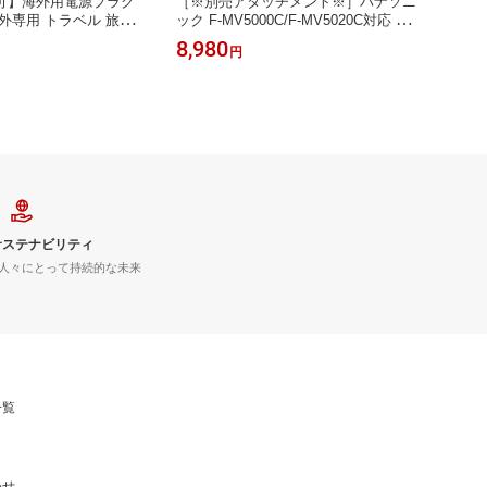
可】海外用電源プラグ
［※別売アタッチメント※］パナソニ
【日時
外専用 トラベル 旅行
ック F-MV5000C/F-MV5020C対応 ziai
変換プ
 フィジー ニュージー
no ジアイーノ 天面アタッチメント F-
ドイツ
8,980
598
円
AZAWA ヤザワコーポ
ZVH50C
中国 
海外用電源プラグOタイプ
ーショ
形状Oタイプ対応 ※電圧
KP6
変換不
サステナビリティ
人々にとって持続的な未来
一覧
わせ