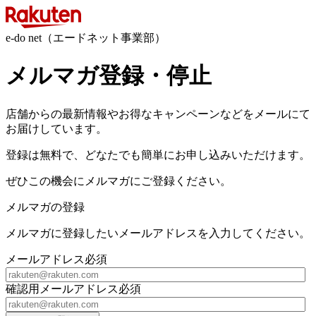
e-do net（エードネット事業部）
メルマガ登録・停止
店舗からの最新情報やお得なキャンペーンなどをメールにて
お届けしています。
登録は無料で、どなたでも簡単にお申し込みいただけます。
ぜひこの機会にメルマガにご登録ください。
メルマガの登録
メルマガに登録したいメールアドレスを入力してください。
メールアドレス
必須
確認用メールアドレス
必須