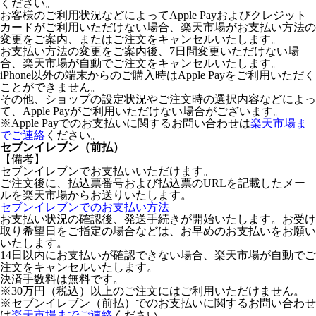
ください。
お客様のご利用状況などによってApple Payおよびクレジット
カードがご利用いただけない場合、楽天市場がお支払い方法の
変更をご案内、またはご注文をキャンセルいたします。
お支払い方法の変更をご案内後、7日間変更いただけない場
合、楽天市場が自動でご注文をキャンセルいたします。
iPhone以外の端末からのご購入時はApple Payをご利用いただく
ことができません。
その他、ショップの設定状況やご注文時の選択内容などによっ
て、Apple Payがご利用いただけない場合がございます。
※Apple Payでのお支払いに関するお問い合わせは
楽天市場ま
でご連絡
ください。
セブンイレブン（前払）
【備考】
セブンイレブンでお支払いいただけます。
ご注文後に、払込票番号および払込票のURLを記載したメー
ルを楽天市場からお送りいたします。
セブンイレブンでのお支払い方法
お支払い状況の確認後、発送手続きが開始いたします。お受け
取り希望日をご指定の場合などは、お早めのお支払いをお願い
いたします。
14日以内にお支払いが確認できない場合、楽天市場が自動でご
注文をキャンセルいたします。
決済手数料は無料です。
※30万円（税込）以上のご注文にはご利用いただけません。
※セブンイレブン（前払）でのお支払いに関するお問い合わせ
は
楽天市場までご連絡
ください。