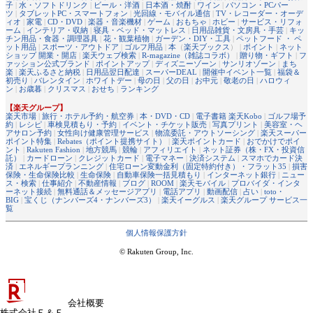
子
|
水・ソフトドリンク
|
ビール・洋酒
|
日本酒・焼酎
|
ワイン
|
パソコン・PCパー
ツ
|
タブレットPC・スマートフォン
|
光回線・モバイル通信
|
TV・レコーダー・オーデ
ィオ
|
家電
|
CD・DVD
|
楽器・音楽機材
|
ゲーム
|
おもちゃ
|
ホビー
|
サービス・リフォ
ーム
|
インテリア・収納
|
寝具・ベッド・マットレス
|
日用品雑貨・文房具・手芸
|
キッ
チン用品・食器・調理器具
|
花・観葉植物
|
ガーデン・DIY・工具
|
ペットフード ・ ペ
ット用品
|
スポーツ・アウトドア
|
ゴルフ用品
|
本
（
楽天ブックス
） |
ポイント
|
ネット
ショップ 開業・開店
|
楽天ウェブ検索
|
R-magazine（雑誌コラボ）
|
贈り物・ギフト
|
フ
ァッション公式ブランド
|
ポイントアップ
|
ディズニーゾーン
|
サンリオゾーン
|
まち
楽
|
楽天ふるさと納税
|
日用品翌日配達
|
スーパーDEAL
|
開催中イベント一覧
|
福袋＆
初売り
|
バレンタイン
|
ホワイトデー
|
母の日
|
父の日
|
お中元
|
敬老の日
|
ハロウィ
ン
|
お歳暮
|
クリスマス
|
おせち
|
ランキング
【楽天グループ】
楽天市場
|
旅行・ホテル予約・航空券
|
本・DVD・CD
|
電子書籍 楽天Kobo
|
ゴルフ場予
約
|
レシピ
|
車検見積もり・予約
|
イベント・チケット販売
|
写真プリント
|
美容室・ヘ
アサロン予約
|
女性向け健康管理サービス
|
物流委託・アウトソーシング
|
楽天スーパー
ポイント特集
|
Rebates（ポイント提携サイト）
|
楽天ポイントカード
|
おでかけでポイ
ント
|
Rakuten Fashion
|
地方競馬
|
競輪
|
アフィリエイト
|
ネット証券（株・FX・投資信
託）
|
カードローン
|
クレジットカード
|
電子マネー
|
決済システム
|
スマホでカード決
済
|
エネルギープランニング
|
住宅ローン変動金利（固定特約付き）・フラット35
|
損害
保険・生命保険比較
|
生命保険
|
自動車保険一括見積もり
|
インターネット銀行
|
ニュー
ス・検索
|
仕事紹介
|
不動産情報
|
ブログ
|
ROOM
|
楽天モバイル
|
プロバイダ・インタ
ーネット接続
|
無料通話＆メッセージアプリ
|
電話アプリ
|
動画配信
|
占い
|
toto・
BIG
|
宝くじ（ナンバーズ4・ナンバーズ3）
|
楽天イーグルス
|
楽天グループ サービス一
覧
個人情報保護方針
© Rakuten Group, Inc.
会社概要
株式会社Ｅ＆Ｆ