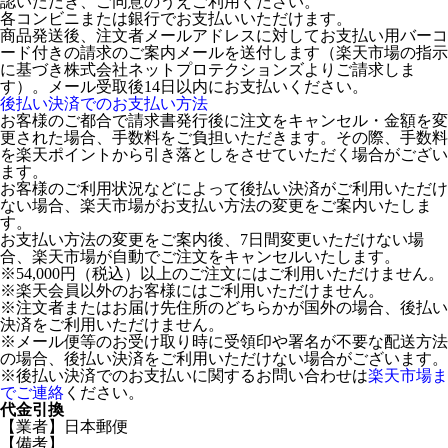
認いただき、ご同意のうえご利用ください。
各コンビニまたは銀行でお支払いいただけます。
商品発送後、注文者メールアドレスに対してお支払い用バーコ
ード付きの請求のご案内メールを送付します（楽天市場の指示
に基づき株式会社ネットプロテクションズよりご請求しま
す）。メール受取後14日以内にお支払いください。
後払い決済でのお支払い方法
お客様のご都合で請求書発行後に注文をキャンセル・金額を変
更された場合、手数料をご負担いただきます。その際、手数料
を楽天ポイントから引き落としをさせていただく場合がござい
ます。
お客様のご利用状況などによって後払い決済がご利用いただけ
ない場合、楽天市場がお支払い方法の変更をご案内いたしま
す。
お支払い方法の変更をご案内後、7日間変更いただけない場
合、楽天市場が自動でご注文をキャンセルいたします。
※54,000円（税込）以上のご注文にはご利用いただけません。
※楽天会員以外のお客様にはご利用いただけません。
※注文者またはお届け先住所のどちらかが国外の場合、後払い
決済をご利用いただけません。
※メール便等のお受け取り時に受領印や署名が不要な配送方法
の場合、後払い決済をご利用いただけない場合がございます。
※後払い決済でのお支払いに関するお問い合わせは
楽天市場ま
でご連絡
ください。
代金引換
【業者】日本郵便
【備考】