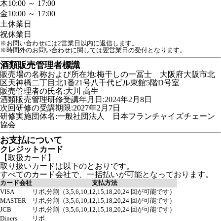
木
10:00 ～ 17:00
金
10:00 ～ 17:00
土
休業日
祝
休業日
※お問い合わせには2営業日以内に返信します。
※時間外のお問い合わせに関しては翌営業日の受付となります。
酒類販売管理者標識
販売場の名称および所在地:梅干しの一冨士 大阪府大阪市北
区天神橋二丁目北1番21号八千代ビル東館5階D号室
販売管理者の氏名:大川 高生
酒類販売管理研修受講年月日:2024年2月8日
次回研修の受講期限:2027年2月7日
研修実施団体名:一般社団法人 日本フランチャイズチェーン
協会
お支払について
クレジットカード
【取扱カード】
取り扱いカードは以下のとおりです。
すべてのカード会社で、一括払いが可能となっております。
カード会社
支払方法
VISA
リボ,分割（3,5,6,10,12,15,18,20,24 回が可能です）
MASTER
リボ,分割（3,5,6,10,12,15,18,20,24 回が可能です）
JCB
リボ,分割（3,5,6,10,12,15,18,20,24 回が可能です）
Diners
リボ