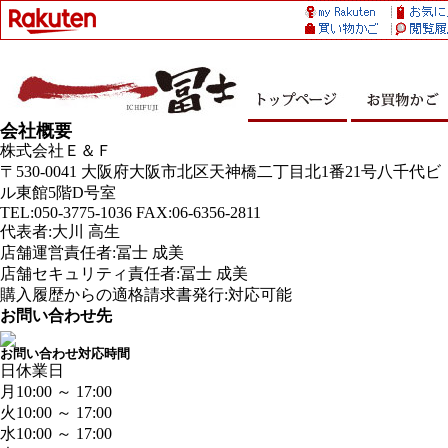
会社概要
株式会社Ｅ＆Ｆ
〒530-0041 大阪府大阪市北区天神橋二丁目北1番21号八千代ビ
ル東館5階D号室
TEL:050-3775-1036 FAX:06-6356-2811
代表者:大川 高生
店舗運営責任者:冨士 成美
店舗セキュリティ責任者:冨士 成美
購入履歴からの適格請求書発行:対応可能
お問い合わせ先
お問い合わせ対応時間
日
休業日
月
10:00 ～ 17:00
火
10:00 ～ 17:00
水
10:00 ～ 17:00