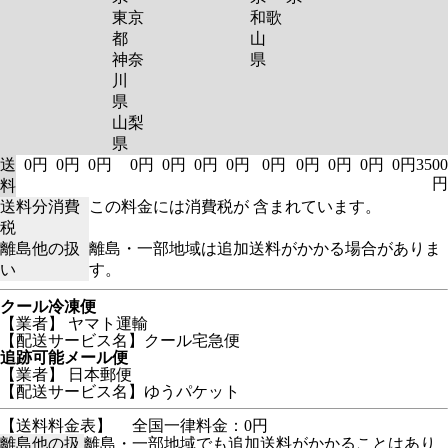
東京
和歌
都
山
神奈
県
川
県
山梨
県
送
0円
0円
0円
0円
0円
0円
0円
0円
0円
0円
0円
0円
3500
円
料
送料分消費
この料金には消費税が 含まれています。
税
離島他の扱
離島・一部地域は追加送料がかかる場合がありま
い
す。
クール冷凍便
【業者】 ヤマト運輸
【配送サービス名】クール宅急便
追跡可能メール便
【業者】 日本郵便
【配送サービス名】ゆうパケット
【送料料金表】
全国一律料金：0円
離島他の扱
離島・一部地域でも追加送料がかかることはあり