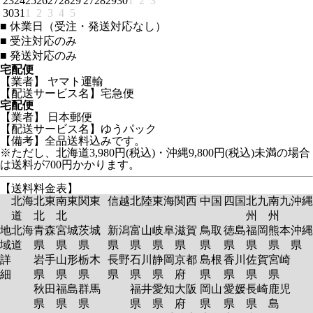
23
24
25
26
27
28
29
27
28
29
30
1
2
3
30
31
1
2
3
4
5
■
休業日（受注・発送対応なし）
■
受注対応のみ
■
発送対応のみ
宅配便
【業者】 ヤマト運輸
【配送サービス名】宅急便
宅配便
【業者】 日本郵便
【配送サービス名】ゆうパック
【備考】全品送料込みです。
※ただし、北海道3,980円(税込)・沖縄9,800円(税込)未満の場合
は送料が700円かかります。
【送料料金表】
北海
北東
南東
関東
信越
北陸
東海
関西
中国
四国
北九
南九
沖縄
道
北
北
州
州
地
北海
青森
宮城
茨城
新潟
富山
岐阜
滋賀
鳥取
徳島
福岡
熊本
沖縄
域
道
県
県
県
県
県
県
県
県
県
県
県
県
詳
岩手
山形
栃木
長野
石川
静岡
京都
島根
香川
佐賀
宮崎
細
県
県
県
県
県
県
府
県
県
県
県
秋田
福島
群馬
福井
愛知
大阪
岡山
愛媛
長崎
鹿児
県
県
県
県
県
府
県
県
県
島