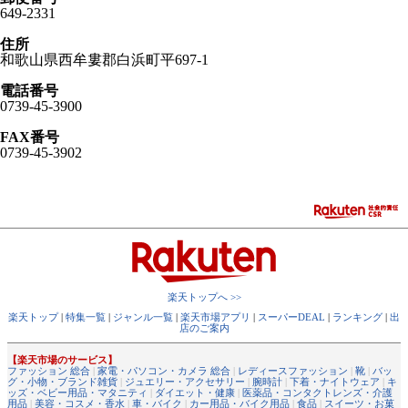
649-2331
住所
和歌山県西牟婁郡白浜町平697-1
電話番号
0739-45-3900
FAX番号
0739-45-3902
楽天トップへ >>
楽天トップ
|
特集一覧
|
ジャンル一覧
|
楽天市場アプリ
|
スーパーDEAL
|
ランキング
|
出
店のご案内
【楽天市場のサービス】
ファッション 総合
|
家電・パソコン・カメラ 総合
|
レディースファッション
|
靴
|
バッ
グ・小物・ブランド雑貨
|
ジュエリー・アクセサリー
|
腕時計
|
下着・ナイトウェア
|
キ
ッズ・ベビー用品・マタニティ
|
ダイエット・健康
|
医薬品・コンタクトレンズ・介護
用品
|
美容・コスメ・香水
|
車・バイク
|
カー用品・バイク用品
|
食品
|
スイーツ・お菓