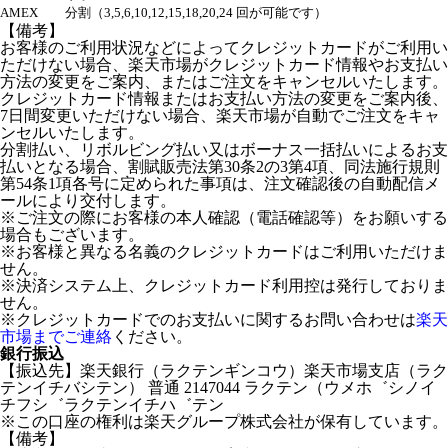
AMEX
分割（3,5,6,10,12,15,18,20,24 回が可能です）
【備考】
お客様のご利用状況などによってクレジットカードがご利用い
ただけない場合、楽天市場がクレジットカード情報やお支払い
方法の変更をご案内、またはご注文をキャンセルいたします。
クレジットカード情報またはお支払い方法の変更をご案内後、
7日間変更いただけない場合、楽天市場が自動でご注文をキャ
ンセルいたします。
分割払い、リボルビング払い又はボーナス一括払いによるお支
払いとなる場合、割賦販売法第30条2の3第4項、同法施行規則
第54条1項各号に定められた事項は、注文確認後の自動配信メ
ールにより交付します。
※ご注文の際にお客様の本人確認（電話確認等）をお願いする
場合もございます。
※お客様と異なる名義のクレジットカードはご利用いただけま
せん。
※決済システム上、クレジットカード利用控は発行しておりま
せん。
※クレジットカードでのお支払いに関するお問い合わせは
楽天
市場までご連絡
ください。
銀行振込
【振込先】楽天銀行（ラクテンギンコウ）楽天市場支店（ラク
テンイチバシテン） 普通 2147044 ラクテン（ウメホ゛シノイ
チフシ゛ラクテンイチハ゛テン
※この口座の権利は楽天グループ株式会社が保有しています。
【備考】