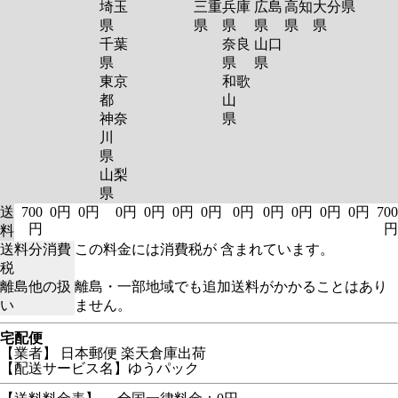
埼玉
三重
兵庫
広島
高知
大分
県
県
県
県
県
県
県
千葉
奈良
山口
県
県
県
東京
和歌
都
山
神奈
県
川
県
山梨
県
送
700
0円
0円
0円
0円
0円
0円
0円
0円
0円
0円
0円
700
円
円
料
送料分消費
この料金には消費税が 含まれています。
税
離島他の扱
離島・一部地域でも追加送料がかかることはあり
い
ません。
宅配便
【業者】 日本郵便 楽天倉庫出荷
【配送サービス名】ゆうパック