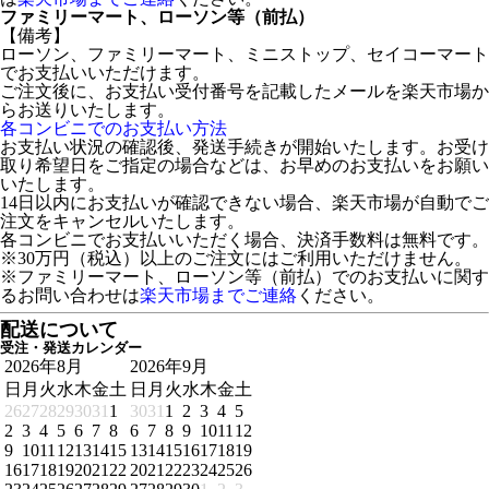
ファミリーマート、ローソン等（前払）
【備考】
ローソン、ファミリーマート、ミニストップ、セイコーマート
でお支払いいただけます。
ご注文後に、お支払い受付番号を記載したメールを楽天市場か
らお送りいたします。
各コンビニでのお支払い方法
お支払い状況の確認後、発送手続きが開始いたします。お受け
取り希望日をご指定の場合などは、お早めのお支払いをお願い
いたします。
14日以内にお支払いが確認できない場合、楽天市場が自動でご
注文をキャンセルいたします。
各コンビニでお支払いいただく場合、決済手数料は無料です。
※30万円（税込）以上のご注文にはご利用いただけません。
※ファミリーマート、ローソン等（前払）でのお支払いに関す
るお問い合わせは
楽天市場までご連絡
ください。
配送について
受注・発送カレンダー
2026年8月
2026年9月
日
月
火
水
木
金
土
日
月
火
水
木
金
土
26
27
28
29
30
31
1
30
31
1
2
3
4
5
2
3
4
5
6
7
8
6
7
8
9
10
11
12
9
10
11
12
13
14
15
13
14
15
16
17
18
19
16
17
18
19
20
21
22
20
21
22
23
24
25
26