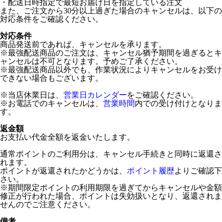
・配送日時指定で最短お届け日を指定している注文
また、ご注文から30分以上過ぎた場合のキャンセルは、以下の
対応条件をご確認ください。
対応条件
商品発送前であれば、キャンセルを承ります。
※最強配送商品のご注文は、キャンセル猶予期間を過ぎるとキ
ャンセルは不可となります。予めご了承ください。
※最強配送商品以外でも、作業状況によりキャンセルをお受け
できない場合もございます。
※当店休業日は、
営業日カレンダー
をご確認ください。
※お電話でのキャンセルは、
営業時間
内での受け付けとなりま
す。
返金額
お支払い代金全額を返金いたします。
通常ポイントのご利用分は、キャンセル手続きと同時に返還さ
れます。
ポイントが返還されたかどうかは、
ポイント履歴
よりご確認下
さい。
※期間限定ポイントの利用期限を過ぎてからキャンセルや金額
修正が行われた場合、ポイントは失効扱いとなり、返還されま
せんのでご注意ください。
備考