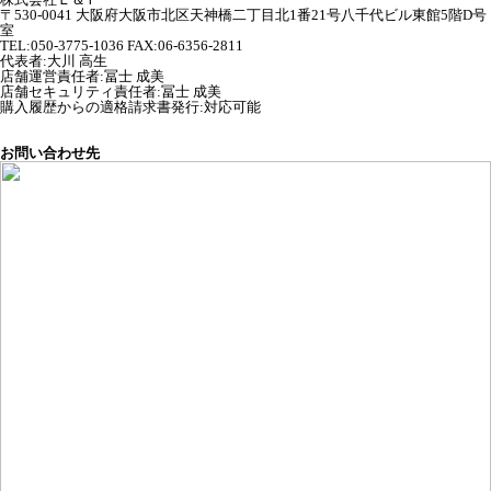
〒530-0041 大阪府大阪市北区天神橋二丁目北1番21号八千代ビル東館5階D号
室
TEL:050-3775-1036 FAX:06-6356-2811
代表者
:
大川 高生
店舗運営責任者
:
冨士 成美
店舗セキュリティ責任者
:
冨士 成美
購入履歴からの適格請求書発行:対応可能
お問い合わせ先