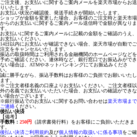
ご注文後、お支払いに関するご案内メールを楽天市場からお送
りいたします。
お支払い状況の確認後、発送手続きが開始いたします。
ショップが金額を変更した場合、お客様のご注文時と楽天市場
からのお支払いに関するご案内メール送信時で金額が異なりま
す。
お支払いに関するご案内メールに記載の金額をご確認のうえ、
お支払いください。
14日以内にお支払いが確認できない場合、楽天市場が自動でご
注文をキャンセルいたします。
振込の取扱時間はご利用される金融機関のホームページなどを
予めご確認ください。連休時など、銀行窓口でお振込みができ
ない場合は、ATMやネットバンキングにてお振込みくださ
い。
誠に勝手ながら、振込手数料はお客様のご負担でお願いいたし
ます。
※ご注文者様名義の口座よりお支払いください。ご注文者様以
外の名義でお支払いいただいた場合、お支払いの確認ができな
い場合がございます。
※銀行振込でのお支払いに関するお問い合わせは
楽天市場まで
ご連絡
ください。
後払い決済
【備考】
手数料：
250円
（請求書発行料）をお客様にご負担いただきま
す。
後払い決済ご利用規約
及び
個人情報の取扱いに係る事項
をご確