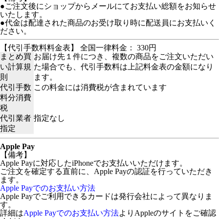
●ご注文後にショップからメールにてお支払い総額をお知らせ
いたします。
●代金は配達された商品のお受け取り時に配送員にお支払いく
ださい。
【代引手数料料金表】 全国一律料金： 330円
まとめ買
お届け先１件につき、複数の商品をご注文いただい
い計算規
た場合でも、代引手数料は上記料金表の金額になり
則
ます。
代引手数
この料金には消費税が含まれています
料分消費
税
代引業者
指定なし
指定
Apple Pay
【備考】
Apple Payに対応したiPhoneでお支払いいただけます。
ご注文を確定する直前に、Apple Payの認証を行っていただき
ます。
Apple Payでのお支払い方法
Apple Payでご利用できるカードは発行会社によって異なりま
す。
詳細は
Apple Payでのお支払い方法
よりAppleのサイトをご確認