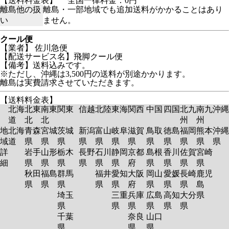
【送料料金表】
全国一律料金：0円
離島他の扱
離島・一部地域でも追加送料がかかることはあり
い
ません。
クール便
【業者】 佐川急便
【配送サービス名】飛脚クール便
【備考】送料込みです。
※ただし、沖縄は3,500円の送料が別途かかります。
離島は実費請求させていただきます。
【送料料金表】
北海
北東
南東
関東
信越
北陸
東海
関西
中国
四国
北九
南九
沖縄
道
北
北
州
州
地
北海
青森
宮城
茨城
新潟
富山
岐阜
滋賀
鳥取
徳島
福岡
熊本
沖縄
域
道
県
県
県
県
県
県
県
県
県
県
県
県
詳
岩手
山形
栃木
長野
石川
静岡
京都
島根
香川
佐賀
宮崎
細
県
県
県
県
県
県
府
県
県
県
県
秋田
福島
群馬
福井
愛知
大阪
岡山
愛媛
長崎
鹿児
県
県
県
県
県
府
県
県
県
島
埼玉
三重
兵庫
広島
高知
大分
県
県
県
県
県
県
県
千葉
奈良
山口
県
県
県