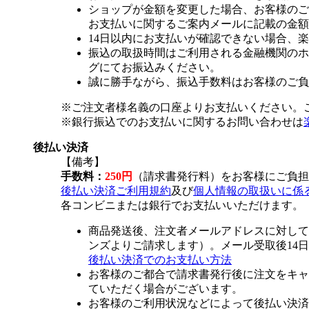
ショップが金額を変更した場合、お客様のご
お支払いに関するご案内メールに記載の金額
14日以内にお支払いが確認できない場合、
振込の取扱時間はご利用される金融機関のホ
グにてお振込みください。
誠に勝手ながら、振込手数料はお客様のご負
※ご注文者様名義の口座よりお支払いください。
※銀行振込でのお支払いに関するお問い合わせは
後払い決済
【備考】
手数料：
250円
（請求書発行料）をお客様にご負担
後払い決済ご利用規約
及び
個人情報の取扱いに係
各コンビニまたは銀行でお支払いいただけます。
商品発送後、注文者メールアドレスに対して
ンズよりご請求します）。メール受取後14
後払い決済でのお支払い方法
お客様のご都合で請求書発行後に注文をキャ
ていただく場合がございます。
お客様のご利用状況などによって後払い決済