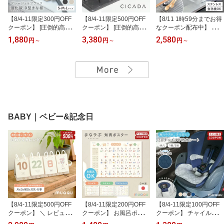
【8/4-11限定300円OFF
【8/4-11限定500円OFF
【8/11 1時59分までお得
クーポン】 [圧倒的高評
クーポン】 [圧倒的高評
なクーポン配布中】 ＼
価] まな板 かまぼこ型 丸
価] 日本製 高品質 [CICA
プライスダウン ／ 水切
1,880
3,380
2,580
円
～
円
～
円
～
グレージュ 黒 半月 まな
DA] 排気口カバー ih カバ
りラック シンク上 伸縮
いた おしゃれ 食洗機対
ー 排気口 コンロカバー
スリム ステンレス 折り
応 ゴム 丸いまな板 エラ
フラット IH対応 コンロ
たたみ 水切りかご キッ
ストマー 抗菌 滑らない
スマート キッチン グリ
チン ラック 食洗機 哺乳
カッティングボード 丸型
ル カバー 油はねガード
瓶 スタンド シンク 乾燥
D型 丸まな板 円形 半円
ガスコンロ スリム 排気
食器 水筒 水切りスタン
かまぼこ 耐熱 薄型 軽量
口カバーフラット [ステ
ド シンクサイド 軽量 コ
[S/M/L] [CICADA]
ンレス/スチール 60cm/7
ップ立て 省スペース [CI
5cm]
CADA]
BABY｜ベビー&記念日
【8/4-11限定500円OFF
【8/4-11限定200円OFF
【8/4-11限定100円OFF
クーポン】 ＼ レビュー
クーポン】 お風呂ポスタ
クーポン】 チャイルドシ
投稿で追加イベントカー
ー あいうえお表 知育ポ
ート 防水シート チャイ