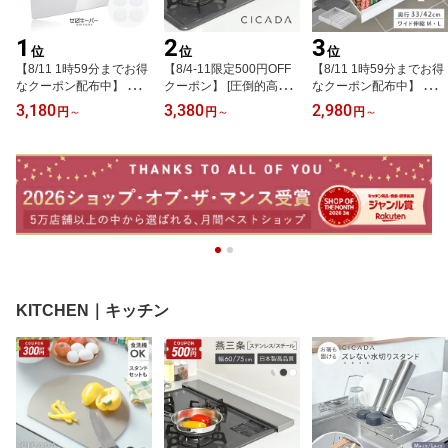
1
2
3
位
位
位
【8/11 1時59分までお得
【8/4-11限定500円OFF
【8/11 1時59分までお得
なクーポン配布中】 ＼
クーポン】 [圧倒的高評
なクーポン配布中】 ＼
高品質 高コスパ ／ 冷蔵
価] 日本製 高品質 [CICA
プライスダウン ／ 伸縮
3,180
3,380
2,980
円
～
円
～
円
～
庫 マット 冷蔵庫マット
DA] 排気口カバー ih カバ
スライドボックス Fitslid
冷蔵庫下マット クリア
ー 排気口 コンロカバー
er シンク下収納 スライ
透明 床暖房 キズ 凹み 防
フラット IH対応 コンロ
ド 収納 幅伸縮 引き出し
止 下敷き ポリカーボネ
スマート キッチン グリ
キッチン収納 シンク下
ート 洗濯機 SNSで大人
ル カバー 油はねガード
収納 キッチン 収納 隙間
気 [S/M/L] [ゼロキーパー]
ガスコンロ スリム 排気
ホワイト 調味料 流し台
口カバーフラット [ステ
下 洗面台下 洗面台下収
ンレス/スチール 60cm/7
納 キッチン下収納 [CICA
5cm]
DA]
KITCHEN｜キッチン