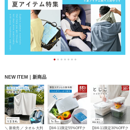
り 長持ち 薄型 高伝導ス
付 野菜 米 乾物 ペットフ
渋 水垢 シンク レンジ コ
テンレス 保冷持続3時間
ード 真空 防虫 ギフト と
ンロ 野菜洗い 予洗い 食
[1個/2個] [ゼロキーパー]
じこ [S/M/L] [CICADA]
器用 [ゼロキーパー]
NEW ITEM｜新商品
＼ 新発売 ／ タオル 大判
【8/4-11限定55%OFFク
【8/4-11限定30%OFFク