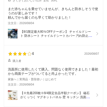
さくさくおいしい5226
女性
30代
まだ赤ちゃんを乗せていませんが、きちんと防水しそうで使
うのが楽しみです！
頼んでから届くのも早くて助かりました！
注文日：2026/08/04
【8/1限定最大80％OFFクーポン】 チャイルドシー
ト 防水シート チャイルドシートカバー 汚れ防止 保
護マット 防水カバー 防水 シーツ 滑り止め ベビー
カー ベビーカーシート 防水 カバー おむつ漏れ 防
水マット トイトレ お漏らし おねしょ 対策 食べこ
ぼし [MUQQU]
4
2026/08/07
購入者
洗面所に使用したくて購入。問題なく使用できました！最初
から両面テープがついてると尚よかったです。
家族へ｜実用品・普段使い｜はじめて
注文日：2026/08/04
【※先着200枚※8/4限定全品半額クーポン】 磁石
がくっつく マグネットパネル 壁 キッチン 洗面所 
壁パネル マグネットウォール キッチンパネル ウォ
ールパネル マグネット ボード パネル タイル マグ