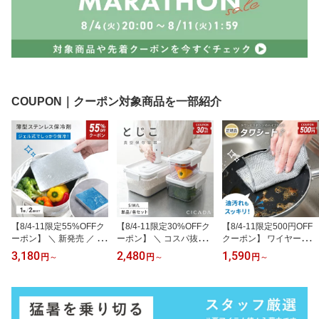
COUPON｜クーポン対象商品を一部紹介
【8/4-11限定55%OFFク
【8/4-11限定30%OFFク
【8/4-11限定500円OFF
ーポン】 ＼ 新発売 ／ 保
ーポン】 ＼ コスパ抜群
クーポン】 ワイヤーふき
冷剤 ステンレス ステン
／ 真空保存容器 電動 強
ん 金属ふきん タワシー
3,180
2,480
1,590
円
～
円
～
円
～
レス保冷剤 お弁当 最強
力密閉 鮮度長持ち コン
ト タワシシート たわし
ジェル式 Mサイズ 急速冷
テナ タッパー キャニス
クロス ふきん スポンジ 1
却 長時間保冷 冷却 コン
ター サラダ 米びつ 容器
0枚セット 20枚セット 合
パクト 繰り返し使える
食洗機 冷凍 軽量 フード
成繊維 金たわし 皿洗い
アウトドア キャンプ 釣
ストッカー 日付ダイアル
フライパン 鍋 油汚れ 茶