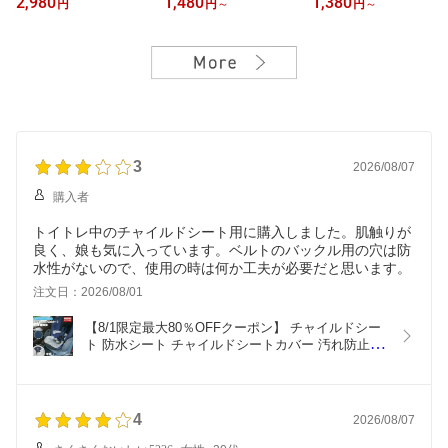
2,980
1,480
1,380
円
円
～
円
～
ド ／ 日めくりカレンダ
スター ひらがな ポスタ
ルドシートカバー 汚れ防
ー 知育 カレンダー 日め
ー 風呂 あいうえお 保育
止 保護マット 防水カバ
くり 子供 卓上 万年カレ
園 あいうえおポスター
ー 防水 シーツ 滑り止め
ンダー 万年 かわいい お
カタカナ アルファベット
ベビーカー ベビーカーシ
しゃれ マンスリーカード
英単語 まなラボ おしゃ
ート 防水 カバー おむつ
レターバナー 赤ちゃん
れ お風呂 ポスター 日本
漏れ 防水マット トイト
月齢フォト 月齢カード
製 知育 ポスター 防水 幼
レ お漏らし おねしょ 対
北欧 1年 英語 漢字 [MUQ
稚園 北欧 [MUQQU]
策 食べこぼし [MUQQU]
QU]
3
2026/08/07
購入者
トイトレ中のチャイルドシート用に購入しました。肌触りが
良く、娘も気に入っています。ベルトのバックル用の穴は防
水性がないので、使用の時は何か工夫が必要だと思います。
注文日：2026/08/01
【8/1限定最大80％OFFクーポン】 チャイルドシー
ト 防水シート チャイルドシートカバー 汚れ防止 保
護マット 防水カバー 防水 シーツ 滑り止め ベビー
カー ベビーカーシート 防水 カバー おむつ漏れ 防
水マット トイトレ お漏らし おねしょ 対策 食べこ
ぼし [MUQQU]
4
2026/08/07