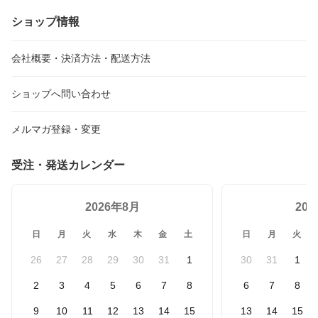
ショップ情報
会社概要・決済方法・配送方法
ショップへ問い合わせ
メルマガ登録・変更
受注・発送カレンダー
2026年8月
20
日
月
火
水
木
金
土
日
月
火
26
27
28
29
30
31
1
30
31
1
2
3
4
5
6
7
8
6
7
8
9
10
11
12
13
14
15
13
14
15