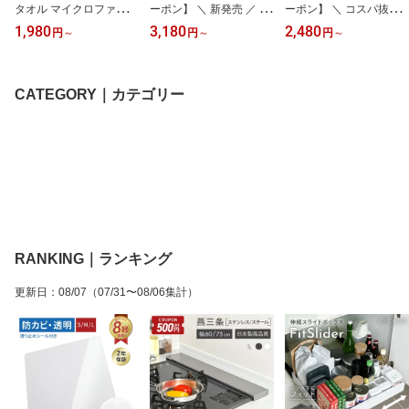
タオル マイクロファイバ
ーポン】 ＼ 新発売 ／ 保
ーポン】 ＼ コスパ抜群
ー マグネット入り サン
冷剤 ステンレス ステン
／ 真空保存容器 電動 強
1,980
3,180
2,480
円
～
円
～
円
～
シェード 車 シートカバ
レス保冷剤 お弁当 最強
力密閉 鮮度長持ち コン
ー 保護 カーシートカバ
ジェル式 Mサイズ 急速冷
テナ タッパー キャニス
ー 汚れ防止 洗える バス
却 長時間保冷 冷却 コン
ター サラダ 米びつ 容器
タオル 吸水 速乾 大きい
パクト 繰り返し使える
食洗機 冷凍 軽量 フード
CATEGORY｜カテゴリー
大判 タオル 吸水速乾 日
アウトドア キャンプ 釣
ストッカー 日付ダイアル
よけ アウトドア マグタ
り 長持ち 薄型 高伝導ス
付 野菜 米 乾物 ペットフ
ープ [153×102cm] [ゼロ
テンレス 保冷持続3時間
ード 真空 防虫 ギフト と
キーパー]
[1個/2個] [ゼロキーパー]
じこ [S/M/L] [CICADA]
RANKING｜ランキング
更新日
：
08/07
（07/31〜08/06集計）