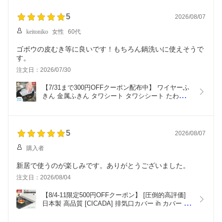
ネットシート リフォーム DIY マグネット収納 
20×10cm [CICADA]
5
2026/08/07
keitoniko
女性
60代
ゴボウの皮むき等に良いです！もちろん鍋洗いに使えそうで
す。
注文日：2026/07/30
【7/31まで300円OFFクーポン配布中】 ワイヤーふ
きん 金属ふきん タワシート タワシシート たわし 
クロス ふきん スポンジ 10枚セット 20枚セット 合
成繊維 金たわし 皿洗い フライパン 鍋 油汚れ 茶渋 
水垢 シンク レンジ コンロ 野菜洗い 予洗い 食器用 
[ゼロキーパー]
5
2026/08/07
購入者
新居で使うのが楽しみです。ありがとうございました。
注文日：2026/08/04
【8/4-11限定500円OFFクーポン】 [圧倒的高評価] 
日本製 高品質 [CICADA] 排気口カバー ih カバー 排
気口 コンロカバー フラット IH対応 コンロ スマー
ト キッチン グリル カバー 油はねガード ガスコン