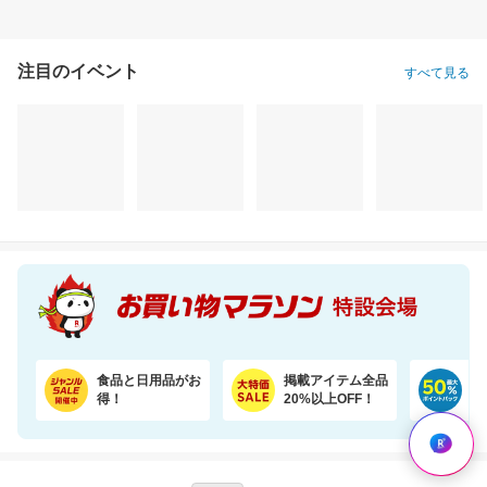
注目のイベント
すべて見る
【うなぎ屋かわすい】ふっくら肉厚！国産うなぎ大サイズ2尾セットがお買い得！
【楽天オリジナル】3つのカラー選べる、立体マスク＼約3か月使える大容量／
5,665円
1,760円
34
割引価格
割引価格
割引価格
5,098
1,496
31,500
円
円
円