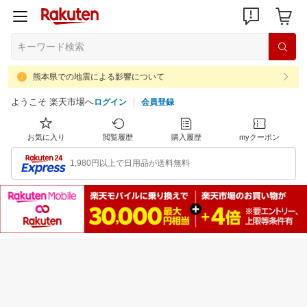
熊本県での地震による影響について
ようこそ 楽天市場へ
ログイン
会員登録
お気に入り
閲覧履歴
購入履歴
myクーポン
1,980円以上で日用品が送料無料