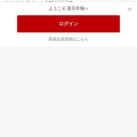
食品と日用品がお
掲載アイテム全品
日
得！
20%以上OFF！
ポ
ようこそ 楽天市場へ
ログイン
あなたはポイント
合計
倍
新規会員登録はこちら
最近チェックした商品
すべて見る