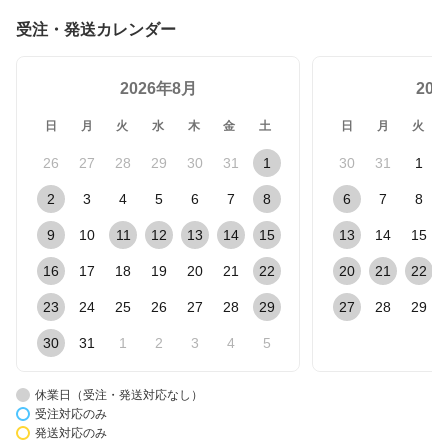
受注・発送カレンダー
2026年8月
20
日
月
火
水
木
金
土
日
月
火
26
27
28
29
30
31
1
30
31
1
2
3
4
5
6
7
8
6
7
8
9
10
11
12
13
14
15
13
14
15
16
17
18
19
20
21
22
20
21
22
23
24
25
26
27
28
29
27
28
29
30
31
1
2
3
4
5
休業日（受注・発送対応なし）
受注対応のみ
発送対応のみ