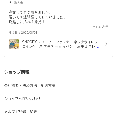
購入者
注文して直ぐ届きました。
届いて１週間経ってしまいました。
袋越しに汚れ？発見！
使っていれば傷ついたり汚れたりするとはいえ残念です。
さらに表示
スヌーピーは個人的に大好きなので品物は良さそうです。
注文日：2026/08/01
思っていたより少し(ひと回り)小さい感じです。
白は汚れが目立ちそうなのでグレーにしましたが、色つきの
SNOOPY スヌーピー ファスナー ネックウォレット 
方が良かったかもと思いました。
コインケース 学生 社会人 イベント 誕生日 プレゼ
ント ギフトギフト
ショップ情報
会社概要・決済方法・配送方法
ショップへ問い合わせ
メルマガ登録・変更