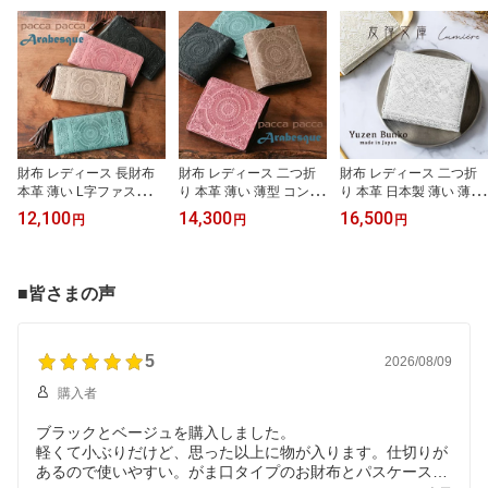
財布 レディース 長財布
財布 レディース 二つ折
財布 レディース 二つ折
本革 薄い L字ファスナー
り 本革 薄い 薄型 コンパ
り 本革 日本製 薄い 薄型
長財布 ファスナー財布
クト スリム 小さい 小型
コンパクト おしゃれ ホ
12,100
14,300
16,500
円
円
円
スリム コンパクト ジッ
エンボス 型押し pacca p
ワイト 白 ゴールド シル
パー 牛革 馬革 型押し 総
acca アラベスク ボック
バー 幾何学模様 花柄 ボ
柄 経年変化 おしゃれ 模
ス小銭れ 牛革 馬革 総柄
ックス小銭入れ エレガン
様 柔らかい メンズ プレ
小さい おしゃれ 模様 柔
ト プレゼント 誕生日 母
■皆さまの声
ゼント ギフト pacca pac
らかい メンズ レディー
の日 Lumiere(リュミエー
ca アラベスク【コンビニ
ス プレゼント ギフト
ル) 友禅文庫
受取対応商品】
【コンビニ受取対応商
品】
5
2026/08/09
購入者
ブラックとベージュを購入しました。
軽くて小ぶりだけど、思った以上に物が入ります。仕切りが
あるので使いやすい。がま口タイプのお財布とパスケースも