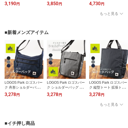
ッペン おしゃれ 可愛い
バッグ 2WAYハンドバッ
バッグ 横型 2WAYハンド
3,190
3,850
4,730
円
円
円
レディース 猫 ねこ キャ
グ ワッペン おしゃれ 可
バッグ ワッペン おしゃ
ラクター 漫画 SNS ミニ
愛い レディース 猫 ねこ
れ 可愛い レディース 猫
もっと見る
バッグ ポシェット
キャラクター 漫画 SNS
ねこ キャラクター 漫画
SNS
■新着メンズアイテム
LOGOS Park ロゴスパー
LOGOS Park ロゴスパー
LOGOS Park ロゴスパー
ク 舟形ショルダーバッグ
ク ショルダーバッグ フ
ク 縦型トート 拡張トー
大容量 A4対応 アウトド
ラップタイプ 大容量 A4
トバッグ バッグ 大容量
3,278
3,278
3,278
円
円
円
ア シンプル 軽量 ポリエ
対応 アウトドア シンプ
A4対応 アウトドア シン
ステル
ル 軽量 ポリエステル
プル 軽量 ポリエステル
もっと見る
■イチ押し商品