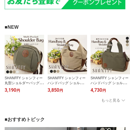
■NEW
SHANFFY シャンフィー
SHANFFY シャンフィー
SHANFFY シャンフィー
丸型ショルダーバッグ ワ
ハンドバッグ ショルダー
ハンドバッグ ショルダー
ッペン おしゃれ 可愛い
バッグ 2WAYハンドバッ
バッグ 横型 2WAYハンド
3,190
3,850
4,730
円
円
円
レディース 猫 ねこ キャ
グ ワッペン おしゃれ 可
バッグ ワッペン おしゃ
ラクター 漫画 SNS ミニ
愛い レディース 猫 ねこ
れ 可愛い レディース 猫
もっと見る
バッグ ポシェット
キャラクター 漫画 SNS
ねこ キャラクター 漫画
SNS
■おすすめトピック