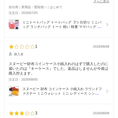
さらに表示
自分用｜実用品・普段使い｜はじめて
注文日：2026/07/25
ミニトートバッグ トートバッグ  3つ 仕切り ミニバ
ッグ ランチバッグ トート 軽い 軽量 ママバッグ マ
ザーズバッグ HoneyTerrace ハニーテラス おしゃれ 
かわいい 整理整頓 通勤 通学 フェス トラベル プレ
ゼント ギフト ラッピング【コンビニ受取対応商
品】
1
2026/08/08
購入者
スヌーピー財布コインケース小銭入れのはずで購入したのに
届いたのは『キーケース』でした。返品はしませんが今後は
購入控えます。
注文日：2026/08/05
スヌーピー 財布 コインケース 小銭入れ ラウンドフ
ァスナー ミニウォレット ミニ レディース シンプル 
大人 向け チャーリーブラウン キュート SNOOPY 
キャラクター ジャバラ かわいい 小さい 蛇腹 サイ
フ ショートウォレット 送料無料 ゆうパケット
3
2026/08/08