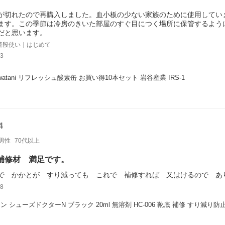
が切れたので再購入しました。血小板の少ない家族のために使用してい
ます。この季節は冷房のきいた部屋のすぐ目につく場所に保管するよう
だと思います。
普段使い｜はじめて
3
watani リフレッシュ酸素缶 お買い得10本セット 岩谷産業 IRS-1
4
男性
70代以上
補修材 満足です。
で かかとが すり減っても これで 補修すれば 又はけるので あ
8
ン シューズドクターN ブラック 20ml 無溶剤 HC-006 靴底 補修 すり減り
】