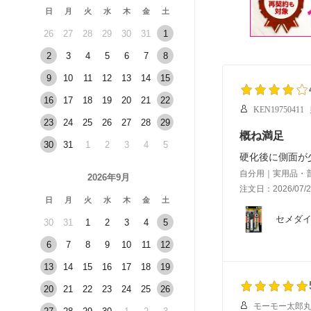
日
月
火
水
木
金
土
26
27
28
29
30
31
1
2
3
4
5
6
7
8
9
10
11
12
13
14
15
16
17
18
19
20
21
22
KEN19750411
23
24
25
26
27
28
29
概ね満足
30
31
1
2
3
4
5
硬化後に側面が
自分用｜実用品・
2026年9月
注文日：2026/07/2
日
月
火
水
木
金
土
セメダイ
30
31
1
2
3
4
5
6
7
8
9
10
11
12
13
14
15
16
17
18
19
20
21
22
23
24
25
26
モーモー太郎