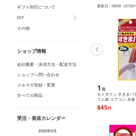
更新日
：
08/06
（07/30
ギフト対応について
DIY
その他
ショップ情報
会社概要・決済方法・配送方法
ショップへ問い合わせ
メルマガ登録・変更
15
1
位
位
0ml 高
ミツギロン たおれんゾウ 家具転倒防
セメダイン すきまパテ 
すべての商品
148 防
止 安定板 EVA 長さ30cm×4本入 ST-2
てん材 エアコン 水道
ラスチック
7 防災 タンス 食器棚 ネジ・クギ不要
すきま 【送料無料 ク
1,151
845
円
円
料 クリッ
安心 【送料無料 クリックポスト 代引
引不可】
不可】
受注・発送カレンダー
2026年8月