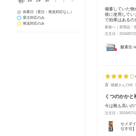
27
28
29
30
1
2
3
備蓄していた物
休業日（受注・発送対応なし）
後に使用してい
受注対応のみ
で効果はあるの
発送対応のみ
家族へ｜実用品・
注文日：2026/07/2
酸素缶 i
猫爺さん1506
くつのかかと
今は靴も高いの
注文日：2026/07/1
セメダイ
引不可