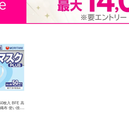
0枚入 BFE 高
不織布 使い捨て
 ほこり 予防mo