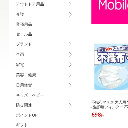
アウトドア用品
介護
業務用品
セール品
ブランド
企画
家電
美容・健康
日用雑貨
キッズ・ベビー
不織布マスク 大人用 5
防災関連
機能3層フィルター 
耳ひも 太い 風邪 花粉
698
ポイントUP
円
ritani 自社製品
ギフト