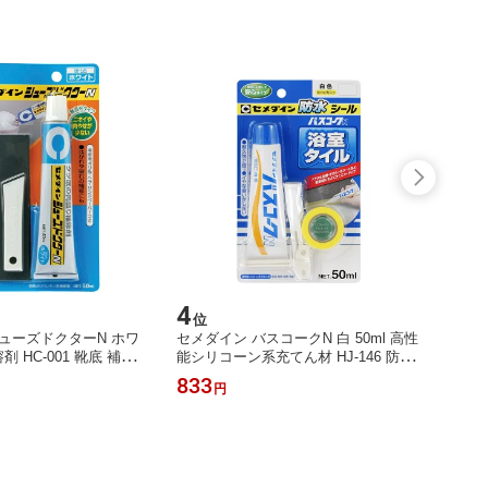
4
5
位
位
ューズドクターN ホワ
セメダイン バスコークN 白 50ml 高性
セメダイ
溶剤 HC-001 靴底 補修
能シリコーン系充てん材 HJ-146 防水
リエチ
【送料無料 クリックポ
シール 防カビ剤入り 浴室 タイル ア
ンゴム
833
1,06
円
】
クリル浴槽 ポリカーボネート 【送料
引不可
無料 クリックポスト 代引不可】