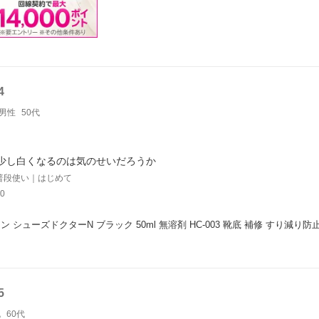
4
男性
50代
少し白くなるのは気のせいだろうか
普段使い｜はじめて
0
ン シューズドクターN ブラック 50ml 無溶剤 HC-003 靴底 補修 すり減
5
丸
60代