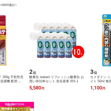
〜08/05集計）
2
3
位
位
200g 不乾性充
酸素缶 iwatani リフレッシュ酸素缶 お
セメダイン シ
 洗濯機 配管部
買い得10本セット 岩谷産業 IRS-1
イト 50ml 無
リックポスト 代
すり減り防止 
5,580
1,100
円
円
スト 代引不可