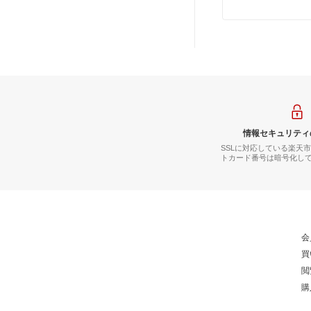
情報セキュリティ
SSLに対応している楽天
トカード番号は暗号化し
会
買
閲
購