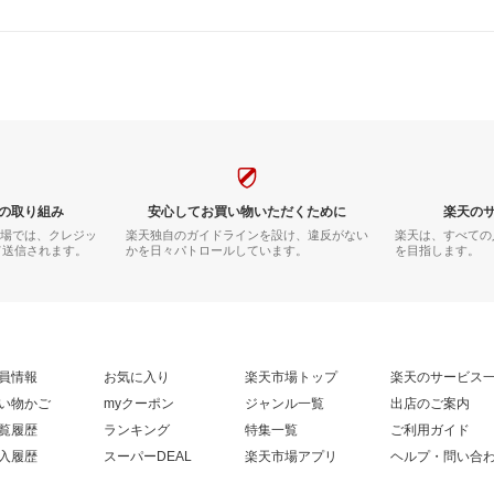
の取り組み
安心してお買い物いただくために
楽天の
市場では、クレジッ
楽天独自のガイドラインを設け、違反がない
楽天は、すべての
て送信されます。
かを日々パトロールしています。
を目指します。
員情報
お気に入り
楽天市場トップ
楽天のサービス
い物かご
myクーポン
ジャンル一覧
出店のご案内
覧履歴
ランキング
特集一覧
ご利用ガイド
入履歴
スーパーDEAL
楽天市場アプリ
ヘルプ・問い合