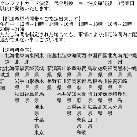
クレジットカード決済、代金引換 ⇒ご注文確認後、3営業日
以内に発送いたします。
【配送希望時間帯をご指定出来ます】
午前中・12時～14時・14時～16時・16時～18時・18時～20時・
20時～21時
ただし時間を指定された場合でも、事情により指定時間内に配
達ができない事もございます。
【送料料金表】
北海
北東
南東
関東
信越
北陸
東海
関西
中国
四国
北九
南九
沖縄
道
北
北
州
州
地
北海
青森
宮城
茨城
新潟
富山
岐阜
滋賀
鳥取
徳島
福岡
熊本
沖縄
域
道
県
県
県
県
県
県
県
県
県
県
県
県
詳
岩手
山形
栃木
長野
石川
静岡
京都
島根
香川
佐賀
宮崎
細
県
県
県
県
県
県
府
県
県
県
県
秋田
福島
群馬
福井
愛知
大阪
岡山
愛媛
長崎
鹿児
県
県
県
県
県
府
県
県
県
島
埼玉
三重
兵庫
広島
高知
大分
県
県
県
県
県
県
県
千葉
奈良
山口
県
県
県
東京
和歌