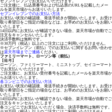
セブンイレブンでお支払いいただけます。
ご注文後に、払込票番号および払込票のURLを記載したメー
ルを楽天市場からお送りいたします。
セブンイレブンでのお支払い方法
お支払い状況の確認後、発送手続きが開始いたします。お受け
取り希望日をご指定の場合などは、お早めのお支払いをお願い
いたします。
14日以内にお支払いが確認できない場合、楽天市場が自動でご
注文をキャンセルいたします。
決済手数料は無料です。
※30万円（税込）以上のご注文にはご利用いただけません。
※セブンイレブン（前払）でのお支払いに関するお問い合わせ
は
楽天市場までご連絡
ください。
ファミリーマート、ローソン等（前払）
【備考】
ローソン、ファミリーマート、ミニストップ、セイコーマート
でお支払いいただけます。
ご注文後に、お支払い受付番号を記載したメールを楽天市場か
らお送りいたします。
各コンビニでのお支払い方法
お支払い状況の確認後、発送手続きが開始いたします。お受け
取り希望日をご指定の場合などは、お早めのお支払いをお願い
いたします。
14日以内にお支払いが確認できない場合、楽天市場が自動でご
注文をキャンセルいたします。
各コンビニでお支払いいただく場合、決済手数料は無料です。
※30万円（税込）以上のご注文にはご利用いただけません。