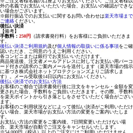
※ご注文者様名義の口座よりお支払いください。ご注文者様以
外の名義でお支払いいただいた場合、お支払いの確認ができな
い場合がございます。
※銀行振込でのお支払いに関するお問い合わせは
楽天市場まで
ご連絡
ください。
後払い決済
【備考】
手数料：
250円
（請求書発行料）をお客様にご負担いただきま
す。
後払い決済ご利用規約
及び
個人情報の取扱いに係る事項
をご確
認いただき、ご同意のうえご利用ください。
各コンビニまたは銀行でお支払いいただけます。
商品発送後、注文者メールアドレスに対してお支払い用バーコ
ード付きの請求のご案内メールを送付します（楽天市場の指示
に基づき株式会社ネットプロテクションズよりご請求しま
す）。メール受取後14日以内にお支払いください。
後払い決済でのお支払い方法
お客様のご都合で請求書発行後に注文をキャンセル・金額を変
更された場合、手数料をご負担いただきます。その際、手数料
を楽天ポイントから引き落としをさせていただく場合がござい
ます。
お客様のご利用状況などによって後払い決済がご利用いただけ
ない場合、楽天市場がお支払い方法の変更をご案内いたしま
す。
お支払い方法の変更をご案内後、7日間変更いただけない場
合、楽天市場が自動でご注文をキャンセルいたします。
※54,000円（税込）以上のご注文にはご利用いただけません。