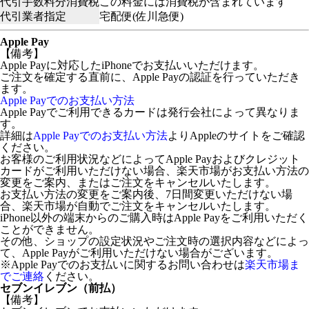
代引手数料分消費税
この料金には消費税が含まれています
代引業者指定
宅配便(佐川急便)
Apple Pay
【備考】
Apple Payに対応したiPhoneでお支払いいただけます。
ご注文を確定する直前に、Apple Payの認証を行っていただき
ます。
Apple Payでのお支払い方法
Apple Payでご利用できるカードは発行会社によって異なりま
す。
詳細は
Apple Payでのお支払い方法
よりAppleのサイトをご確認
ください。
お客様のご利用状況などによってApple Payおよびクレジット
カードがご利用いただけない場合、楽天市場がお支払い方法の
変更をご案内、またはご注文をキャンセルいたします。
お支払い方法の変更をご案内後、7日間変更いただけない場
合、楽天市場が自動でご注文をキャンセルいたします。
iPhone以外の端末からのご購入時はApple Payをご利用いただく
ことができません。
その他、ショップの設定状況やご注文時の選択内容などによっ
て、Apple Payがご利用いただけない場合がございます。
※Apple Payでのお支払いに関するお問い合わせは
楽天市場ま
でご連絡
ください。
セブンイレブン（前払）
【備考】