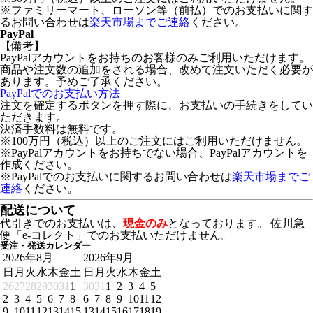
※ファミリーマート、ローソン等（前払）でのお支払いに関す
るお問い合わせは
楽天市場までご連絡
ください。
PayPal
【備考】
PayPalアカウントをお持ちのお客様のみご利用いただけます。
商品や注文数の追加をされる場合、改めて注文いただく必要が
あります。予めご了承ください。
PayPalでのお支払い方法
注文を確定するボタンを押す際に、お支払いの手続きをしてい
ただきます。
決済手数料は無料です。
※100万円（税込）以上のご注文にはご利用いただけません。
※PayPalアカウントをお持ちでない場合、PayPalアカウントを
作成ください。
※PayPalでのお支払いに関するお問い合わせは
楽天市場までご
連絡
ください。
配送について
代引きでのお支払いは、
現金のみ
となっております。 佐川急
便「e-コレクト」でのお支払いただけません。
受注・発送カレンダー
2026年8月
2026年9月
日
月
火
水
木
金
土
日
月
火
水
木
金
土
26
27
28
29
30
31
1
30
31
1
2
3
4
5
2
3
4
5
6
7
8
6
7
8
9
10
11
12
9
10
11
12
13
14
15
13
14
15
16
17
18
19