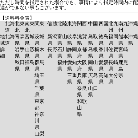
ただし時間を指定された場合でも、事情により指定時間内に配
達ができない事もございます。
【送料料金表】
北海
北東
南東
関東
信越
北陸
東海
関西
中国
四国
北九
南九
沖縄
道
北
北
州
州
地
北海
青森
宮城
茨城
新潟
富山
岐阜
滋賀
鳥取
徳島
福岡
熊本
沖縄
域
道
県
県
県
県
県
県
県
県
県
県
県
県
詳
岩手
山形
栃木
長野
石川
静岡
京都
島根
香川
佐賀
宮崎
細
県
県
県
県
県
県
府
県
県
県
県
秋田
福島
群馬
福井
愛知
大阪
岡山
愛媛
長崎
鹿児
県
県
県
県
県
府
県
県
県
島
埼玉
三重
兵庫
広島
高知
大分
県
県
県
県
県
県
県
千葉
奈良
山口
県
県
県
東京
和歌
都
山
神奈
県
川
県
山梨