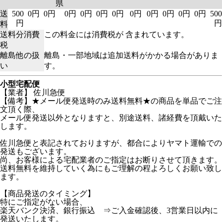
県
送
500
0円
0円
0円
0円
0円
0円
0円
0円
0円
0円
0円
500
円
円
料
送料分消費
この料金には消費税が 含まれています。
税
離島他の扱
離島・一部地域は追加送料がかかる場合がありま
い
す。
小型宅配便
【業者】 佐川急便
【備考】★メール便発送時のみ送料無料★の商品を単品でご注
文頂く際、
メール便発送以外となりますと、別途送料、諸経費を頂戴いた
します。
佐川急便と表記されておりますが、都合によりヤマト運輸での
発送もございます。
尚、お客様による宅配業者のご指定はお断りさせて頂きます。
送料無料を維持していく為にもご理解の程よろしくお願い致し
ます。
【商品発送のタイミング】
特にご指定がない場合、
楽天バンク決済、銀行振込 ⇒ご入金確認後、3営業日以内に
発送いたします。