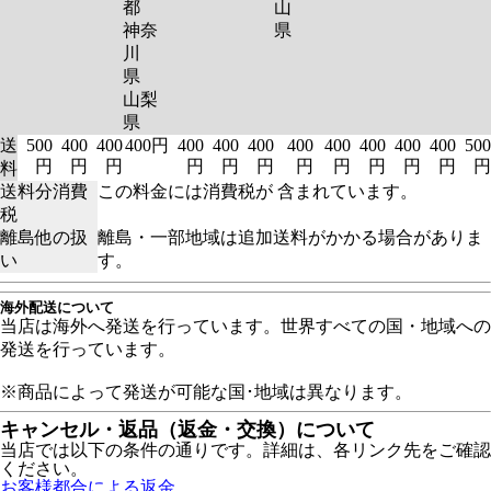
都
山
神奈
県
川
県
山梨
県
送
500
400
400
400円
400
400
400
400
400
400
400
400
500
円
円
円
円
円
円
円
円
円
円
円
円
料
送料分消費
この料金には消費税が 含まれています。
税
離島他の扱
離島・一部地域は追加送料がかかる場合がありま
い
す。
海外配送について
当店は海外へ発送を行っています。世界すべての国・地域への
発送を行っています。
※商品によって発送が可能な国･地域は異なります。
キャンセル・返品（返金・交換）について
当店では以下の条件の通りです。詳細は、各リンク先をご確認
ください。
お客様都合による返金