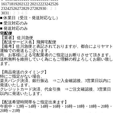
16
17
18
19
20
21
22
20
21
22
23
24
25
26
23
24
25
26
27
28
29
27
28
29
30
1
2
3
30
31
1
2
3
4
5
■
休業日（受注・発送対応なし）
■
受注対応のみ
■
発送対応のみ
宅配便
【業者】 佐川急便
【配送サービス名】飛脚宅配便
【備考】佐川急便と表記されておりますが、都合によりヤマト
運輸での発送もございます。
尚、お客様による宅配業者のご指定はお断りさせて頂きます。
送料無料を維持していく為にもご理解の程よろしくお願い致し
ます。
【商品発送のタイミング】
特にご指定がない場合、
楽天バンク決済、銀行振込 ⇒ご入金確認後、3営業日以内に
発送いたします。
クレジットカード決済、代金引換 ⇒ご注文確認後、3営業日
以内に発送いたします。
【配送希望時間帯をご指定出来ます】
午前中・12時～14時・14時～16時・16時～18時・18時～20時・
20時～21時