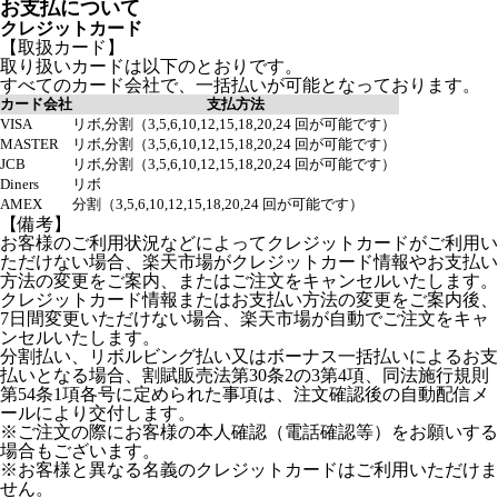
お支払について
クレジットカード
【取扱カード】
取り扱いカードは以下のとおりです。
すべてのカード会社で、一括払いが可能となっております。
カード会社
支払方法
VISA
リボ,分割（3,5,6,10,12,15,18,20,24 回が可能です）
MASTER
リボ,分割（3,5,6,10,12,15,18,20,24 回が可能です）
JCB
リボ,分割（3,5,6,10,12,15,18,20,24 回が可能です）
Diners
リボ
AMEX
分割（3,5,6,10,12,15,18,20,24 回が可能です）
【備考】
お客様のご利用状況などによってクレジットカードがご利用い
ただけない場合、楽天市場がクレジットカード情報やお支払い
方法の変更をご案内、またはご注文をキャンセルいたします。
クレジットカード情報またはお支払い方法の変更をご案内後、
7日間変更いただけない場合、楽天市場が自動でご注文をキャ
ンセルいたします。
分割払い、リボルビング払い又はボーナス一括払いによるお支
払いとなる場合、割賦販売法第30条2の3第4項、同法施行規則
第54条1項各号に定められた事項は、注文確認後の自動配信メ
ールにより交付します。
※ご注文の際にお客様の本人確認（電話確認等）をお願いする
場合もございます。
※お客様と異なる名義のクレジットカードはご利用いただけま
せん。