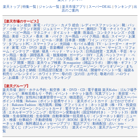
楽天トップ
|
特集一覧
|
ジャンル一覧
|
楽天市場アプリ
|
スーパーDEAL
|
ランキング
|
出
店のご案内
【楽天市場のサービス】
ファッション 総合
|
家電・パソコン・カメラ 総合
|
レディースファッション
|
靴
|
バッ
グ・小物・ブランド雑貨
|
ジュエリー・アクセサリー
|
腕時計
|
下着・ナイトウェア
|
キ
ッズ・ベビー用品・マタニティ
|
ダイエット・健康
|
医薬品・コンタクトレンズ・介護
用品
|
美容・コスメ・香水
|
車・バイク
|
カー用品・バイク用品
|
食品
|
スイーツ・お菓
子
|
水・ソフトドリンク
|
ビール・洋酒
|
日本酒・焼酎
|
ワイン
|
パソコン・PCパー
ツ
|
タブレットPC・スマートフォン
|
光回線・モバイル通信
|
TV・レコーダー・オーデ
ィオ
|
家電
|
CD・DVD
|
楽器・音楽機材
|
ゲーム
|
おもちゃ
|
ホビー
|
サービス・リフォ
ーム
|
インテリア・収納
|
寝具・ベッド・マットレス
|
日用品雑貨・文房具・手芸
|
キッ
チン用品・食器・調理器具
|
花・観葉植物
|
ガーデン・DIY・工具
|
ペットフード ・ ペ
ット用品
|
スポーツ・アウトドア
|
ゴルフ用品
|
本
（
楽天ブックス
） |
ポイント
|
ネット
ショップ 開業・開店
|
楽天ウェブ検索
|
R-magazine（雑誌コラボ）
|
贈り物・ギフト
|
フ
ァッション公式ブランド
|
ポイントアップ
|
ディズニーゾーン
|
サンリオゾーン
|
まち
楽
|
楽天ふるさと納税
|
日用品翌日配達
|
スーパーDEAL
|
開催中イベント一覧
|
福袋＆
初売り
|
バレンタイン
|
ホワイトデー
|
母の日
|
父の日
|
お中元
|
敬老の日
|
ハロウィ
ン
|
お歳暮
|
クリスマス
|
おせち
|
ランキング
【楽天グループ】
楽天市場
|
旅行・ホテル予約・航空券
|
本・DVD・CD
|
電子書籍 楽天Kobo
|
ゴルフ場予
約
|
レシピ
|
車検見積もり・予約
|
イベント・チケット販売
|
写真プリント
|
美容室・ヘ
アサロン予約
|
女性向け健康管理サービス
|
物流委託・アウトソーシング
|
楽天スーパー
ポイント特集
|
Rebates（ポイント提携サイト）
|
楽天ポイントカード
|
おでかけでポイ
ント
|
Rakuten Fashion
|
地方競馬
|
競輪
|
アフィリエイト
|
ネット証券（株・FX・投資信
託）
|
カードローン
|
クレジットカード
|
電子マネー
|
決済システム
|
スマホでカード決
済
|
エネルギープランニング
|
住宅ローン変動金利（固定特約付き）・フラット35
|
損害
保険・生命保険比較
|
生命保険
|
自動車保険一括見積もり
|
インターネット銀行
|
ニュー
ス・検索
|
仕事紹介
|
不動産情報
|
ブログ
|
ROOM
|
楽天モバイル
|
プロバイダ・インタ
ーネット接続
|
無料通話＆メッセージアプリ
|
電話アプリ
|
動画配信
|
占い
|
toto・
BIG
|
宝くじ（ナンバーズ4・ナンバーズ3）
|
楽天イーグルス
|
楽天グループ サービス一
覧