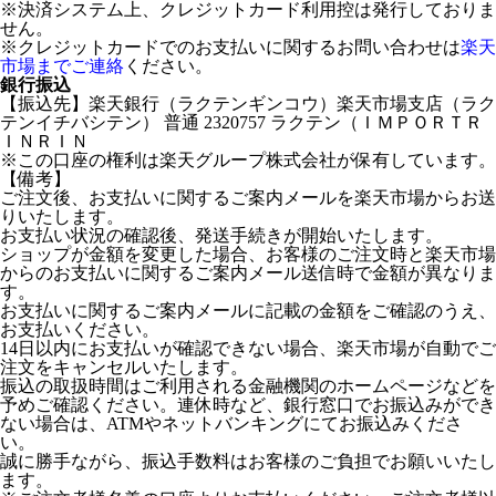
※決済システム上、クレジットカード利用控は発行しておりま
せん。
※クレジットカードでのお支払いに関するお問い合わせは
楽天
市場までご連絡
ください。
銀行振込
【振込先】楽天銀行（ラクテンギンコウ）楽天市場支店（ラク
テンイチバシテン） 普通 2320757 ラクテン（ＩＭＰＯＲＴＲ
ＩＮＲＩＮ
※この口座の権利は楽天グループ株式会社が保有しています。
【備考】
ご注文後、お支払いに関するご案内メールを楽天市場からお送
りいたします。
お支払い状況の確認後、発送手続きが開始いたします。
ショップが金額を変更した場合、お客様のご注文時と楽天市場
からのお支払いに関するご案内メール送信時で金額が異なりま
す。
お支払いに関するご案内メールに記載の金額をご確認のうえ、
お支払いください。
14日以内にお支払いが確認できない場合、楽天市場が自動でご
注文をキャンセルいたします。
振込の取扱時間はご利用される金融機関のホームページなどを
予めご確認ください。連休時など、銀行窓口でお振込みができ
ない場合は、ATMやネットバンキングにてお振込みくださ
い。
誠に勝手ながら、振込手数料はお客様のご負担でお願いいたし
ます。