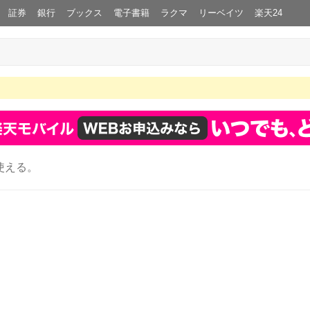
証券
銀行
ブックス
電子書籍
ラクマ
リーベイツ
楽天24
使える。