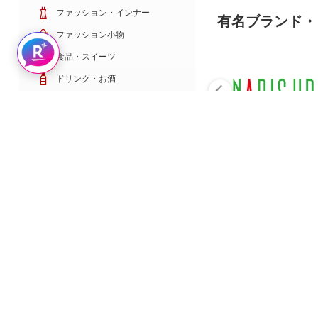
ファッション・インナー
有名ブランド・
ファッション小物
Rakuten AIで探す
食品・スイーツ
ドリンク・お酒
日用雑貨・キッチン用品
コスメ・健康・医薬品
キッズ・ベビー・玩具
家電・TV・カメラ
PC・スマホ・通信
スポーツ・ゴルフ
車・バイク
インテリア・寝具・収納
ペット・花・DIY工具
サービス・リフォーム