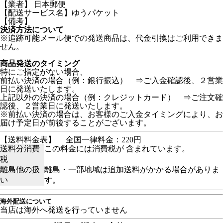
【業者】 日本郵便
【配送サービス名】ゆうパケット
【備考】
決済方法について
※追跡可能メール便での発送商品は、代金引換はご利用できま
せん。
商品発送のタイミング
特にご指定がない場合、
前払い決済の場合（例：銀行振込） ⇒ご入金確認後、２営業
日に発送いたします。
上記以外の決済の場合（例：クレジットカード） ⇒ご注文確
認後、２営業日に発送いたします。
※前払い決済の場合は、お客様のご入金タイミングにより、お
届け予定日が前後することがございます。
【送料料金表】
全国一律料金：220円
送料分消費
この料金には消費税が 含まれています。
税
離島他の扱
離島・一部地域は追加送料がかかる場合がありま
い
す。
海外配送について
当店は海外へ発送を行っていません