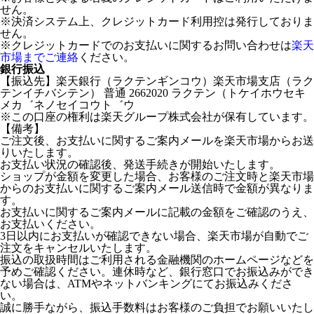
せん。
※決済システム上、クレジットカード利用控は発行しておりま
せん。
※クレジットカードでのお支払いに関するお問い合わせは
楽天
市場までご連絡
ください。
銀行振込
【振込先】楽天銀行（ラクテンギンコウ）楽天市場支店（ラク
テンイチバシテン） 普通 2662020 ラクテン（トケイホウセキ
メカ゛ネノセイコウト゛ウ
※この口座の権利は楽天グループ株式会社が保有しています。
【備考】
ご注文後、お支払いに関するご案内メールを楽天市場からお送
りいたします。
お支払い状況の確認後、発送手続きが開始いたします。
ショップが金額を変更した場合、お客様のご注文時と楽天市場
からのお支払いに関するご案内メール送信時で金額が異なりま
す。
お支払いに関するご案内メールに記載の金額をご確認のうえ、
お支払いください。
3日以内にお支払いが確認できない場合、楽天市場が自動でご
注文をキャンセルいたします。
振込の取扱時間はご利用される金融機関のホームページなどを
予めご確認ください。連休時など、銀行窓口でお振込みができ
ない場合は、ATMやネットバンキングにてお振込みくださ
い。
誠に勝手ながら、振込手数料はお客様のご負担でお願いいたし