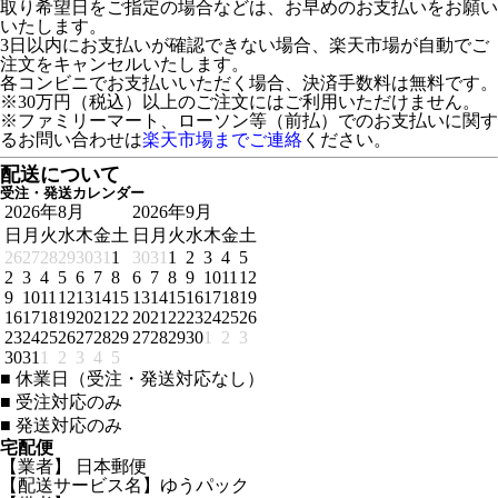
取り希望日をご指定の場合などは、お早めのお支払いをお願い
いたします。
3日以内にお支払いが確認できない場合、楽天市場が自動でご
注文をキャンセルいたします。
各コンビニでお支払いいただく場合、決済手数料は無料です。
※30万円（税込）以上のご注文にはご利用いただけません。
※ファミリーマート、ローソン等（前払）でのお支払いに関す
るお問い合わせは
楽天市場までご連絡
ください。
配送について
受注・発送カレンダー
2026年8月
2026年9月
日
月
火
水
木
金
土
日
月
火
水
木
金
土
26
27
28
29
30
31
1
30
31
1
2
3
4
5
2
3
4
5
6
7
8
6
7
8
9
10
11
12
9
10
11
12
13
14
15
13
14
15
16
17
18
19
16
17
18
19
20
21
22
20
21
22
23
24
25
26
23
24
25
26
27
28
29
27
28
29
30
1
2
3
30
31
1
2
3
4
5
■
休業日（受注・発送対応なし）
■
受注対応のみ
■
発送対応のみ
宅配便
【業者】 日本郵便
【配送サービス名】ゆうパック