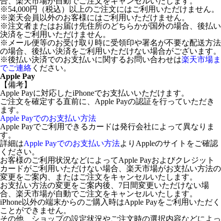
合、楽天市場が自動でご注文をキャンセルいたします。
※54,000円（税込）以上のご注文にはご利用いただけません。
※楽天会員以外のお客様にはご利用いただけません。
※注文者またはお届け先住所のどちらかが国外の場合、後払い
決済をご利用いただけません。
※メール便等のお受け取り時に受領印や署名が不要な配送方法
の場合、後払い決済をご利用いただけない場合がございます。
※後払い決済でのお支払いに関するお問い合わせは
楽天市場ま
でご連絡
ください。
Apple Pay
【備考】
Apple Payに対応したiPhoneでお支払いいただけます。
ご注文を確定する直前に、Apple Payの認証を行っていただき
ます。
Apple Payでのお支払い方法
Apple Payでご利用できるカードは発行会社によって異なりま
す。
詳細は
Apple Payでのお支払い方法
よりAppleのサイトをご確認
ください。
お客様のご利用状況などによってApple Payおよびクレジット
カードがご利用いただけない場合、楽天市場がお支払い方法の
変更をご案内、またはご注文をキャンセルいたします。
お支払い方法の変更をご案内後、7日間変更いただけない場
合、楽天市場が自動でご注文をキャンセルいたします。
iPhone以外の端末からのご購入時はApple Payをご利用いただく
ことができません。
その他、ショップの設定状況やご注文時の選択内容などによっ