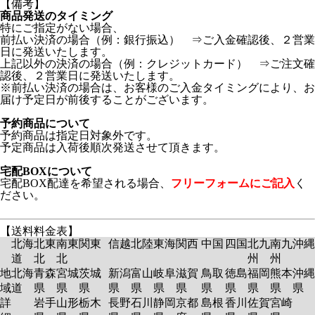
【備考】
商品発送のタイミング
特にご指定がない場合、
前払い決済の場合（例：銀行振込） ⇒ご入金確認後、２営業
日に発送いたします。
上記以外の決済の場合（例：クレジットカード） ⇒ご注文確
認後、２営業日に発送いたします。
※前払い決済の場合は、お客様のご入金タイミングにより、お
届け予定日が前後することがございます。
予約商品について
予約商品は指定日対象外です。
予定商品は入荷後順次発送させて頂きます。
宅配BOXについて
宅配BOX配達を希望される場合、
フリーフォームにご記入
く
ださい。
【送料料金表】
北海
北東
南東
関東
信越
北陸
東海
関西
中国
四国
北九
南九
沖縄
道
北
北
州
州
地
北海
青森
宮城
茨城
新潟
富山
岐阜
滋賀
鳥取
徳島
福岡
熊本
沖縄
域
道
県
県
県
県
県
県
県
県
県
県
県
県
詳
岩手
山形
栃木
長野
石川
静岡
京都
島根
香川
佐賀
宮崎