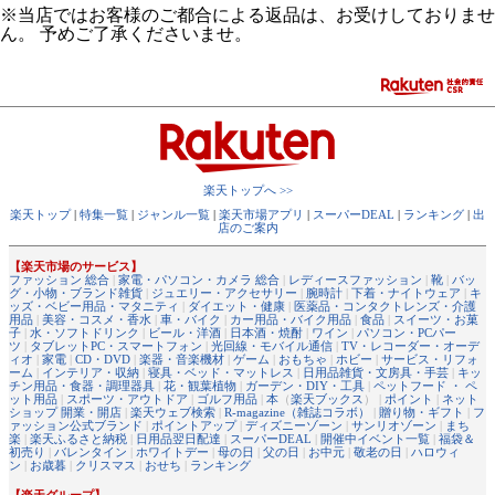
※当店ではお客様のご都合による返品は、お受けしておりませ
ん。 予めご了承くださいませ。
楽天トップへ >>
楽天トップ
|
特集一覧
|
ジャンル一覧
|
楽天市場アプリ
|
スーパーDEAL
|
ランキング
|
出
店のご案内
【楽天市場のサービス】
ファッション 総合
|
家電・パソコン・カメラ 総合
|
レディースファッション
|
靴
|
バッ
グ・小物・ブランド雑貨
|
ジュエリー・アクセサリー
|
腕時計
|
下着・ナイトウェア
|
キ
ッズ・ベビー用品・マタニティ
|
ダイエット・健康
|
医薬品・コンタクトレンズ・介護
用品
|
美容・コスメ・香水
|
車・バイク
|
カー用品・バイク用品
|
食品
|
スイーツ・お菓
子
|
水・ソフトドリンク
|
ビール・洋酒
|
日本酒・焼酎
|
ワイン
|
パソコン・PCパー
ツ
|
タブレットPC・スマートフォン
|
光回線・モバイル通信
|
TV・レコーダー・オーデ
ィオ
|
家電
|
CD・DVD
|
楽器・音楽機材
|
ゲーム
|
おもちゃ
|
ホビー
|
サービス・リフォ
ーム
|
インテリア・収納
|
寝具・ベッド・マットレス
|
日用品雑貨・文房具・手芸
|
キッ
チン用品・食器・調理器具
|
花・観葉植物
|
ガーデン・DIY・工具
|
ペットフード ・ ペ
ット用品
|
スポーツ・アウトドア
|
ゴルフ用品
|
本
（
楽天ブックス
） |
ポイント
|
ネット
ショップ 開業・開店
|
楽天ウェブ検索
|
R-magazine（雑誌コラボ）
|
贈り物・ギフト
|
フ
ァッション公式ブランド
|
ポイントアップ
|
ディズニーゾーン
|
サンリオゾーン
|
まち
楽
|
楽天ふるさと納税
|
日用品翌日配達
|
スーパーDEAL
|
開催中イベント一覧
|
福袋＆
初売り
|
バレンタイン
|
ホワイトデー
|
母の日
|
父の日
|
お中元
|
敬老の日
|
ハロウィ
ン
|
お歳暮
|
クリスマス
|
おせち
|
ランキング
【楽天グループ】