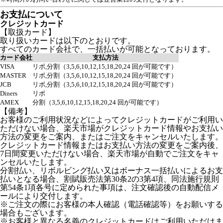
お支払について
クレジットカード
【取扱カード】
取り扱いカードは以下のとおりです。
すべてのカード会社で、一括払いが可能となっております。
カード会社
支払方法
VISA
リボ,分割（3,5,6,10,12,15,18,20,24 回が可能です）
MASTER
リボ,分割（3,5,6,10,12,15,18,20,24 回が可能です）
JCB
リボ,分割（3,5,6,10,12,15,18,20,24 回が可能です）
Diners
リボ
AMEX
分割（3,5,6,10,12,15,18,20,24 回が可能です）
【備考】
お客様のご利用状況などによってクレジットカードがご利用い
ただけない場合、楽天市場がクレジットカード情報やお支払い
方法の変更をご案内、またはご注文をキャンセルいたします。
クレジットカード情報またはお支払い方法の変更をご案内後、
7日間変更いただけない場合、楽天市場が自動でご注文をキャ
ンセルいたします。
分割払い、リボルビング払い又はボーナス一括払いによるお支
払いとなる場合、割賦販売法第30条2の3第4項、同法施行規則
第54条1項各号に定められた事項は、注文確認後の自動配信メ
ールにより交付します。
※ご注文の際にお客様の本人確認（電話確認等）をお願いする
場合もございます。
※お客様と異なる名義のクレジットカードはご利用いただけま