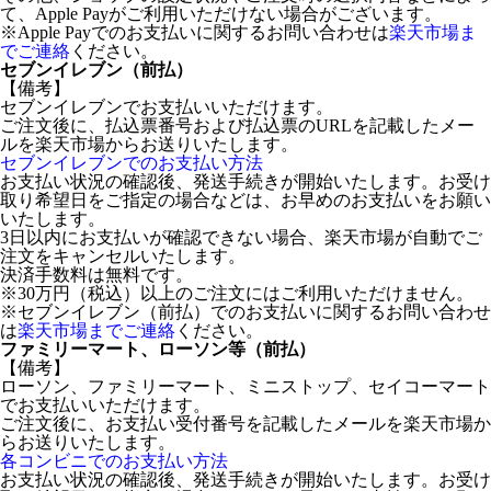
て、Apple Payがご利用いただけない場合がございます。
※Apple Payでのお支払いに関するお問い合わせは
楽天市場ま
でご連絡
ください。
セブンイレブン（前払）
【備考】
セブンイレブンでお支払いいただけます。
ご注文後に、払込票番号および払込票のURLを記載したメー
ルを楽天市場からお送りいたします。
セブンイレブンでのお支払い方法
お支払い状況の確認後、発送手続きが開始いたします。お受け
取り希望日をご指定の場合などは、お早めのお支払いをお願い
いたします。
3日以内にお支払いが確認できない場合、楽天市場が自動でご
注文をキャンセルいたします。
決済手数料は無料です。
※30万円（税込）以上のご注文にはご利用いただけません。
※セブンイレブン（前払）でのお支払いに関するお問い合わせ
は
楽天市場までご連絡
ください。
ファミリーマート、ローソン等（前払）
【備考】
ローソン、ファミリーマート、ミニストップ、セイコーマート
でお支払いいただけます。
ご注文後に、お支払い受付番号を記載したメールを楽天市場か
らお送りいたします。
各コンビニでのお支払い方法
お支払い状況の確認後、発送手続きが開始いたします。お受け