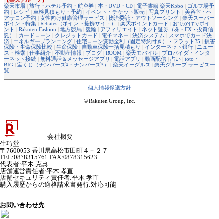
楽天市場
|
旅行・ホテル予約・航空券
|
本・DVD・CD
|
電子書籍 楽天Kobo
|
ゴルフ場予
約
|
レシピ
|
車検見積もり・予約
|
イベント・チケット販売
|
写真プリント
|
美容室・ヘ
アサロン予約
|
女性向け健康管理サービス
|
物流委託・アウトソーシング
|
楽天スーパー
ポイント特集
|
Rebates（ポイント提携サイト）
|
楽天ポイントカード
|
おでかけでポイ
ント
|
Rakuten Fashion
|
地方競馬
|
競輪
|
アフィリエイト
|
ネット証券（株・FX・投資信
託）
|
カードローン
|
クレジットカード
|
電子マネー
|
決済システム
|
スマホでカード決
済
|
エネルギープランニング
|
住宅ローン変動金利（固定特約付き）・フラット35
|
損害
保険・生命保険比較
|
生命保険
|
自動車保険一括見積もり
|
インターネット銀行
|
ニュー
ス・検索
|
仕事紹介
|
不動産情報
|
ブログ
|
ROOM
|
楽天モバイル
|
プロバイダ・インタ
ーネット接続
|
無料通話＆メッセージアプリ
|
電話アプリ
|
動画配信
|
占い
|
toto・
BIG
|
宝くじ（ナンバーズ4・ナンバーズ3）
|
楽天イーグルス
|
楽天グループ サービス一
覧
個人情報保護方針
© Rakuten Group, Inc.
会社概要
生巧堂
〒7600053 香川県高松市田町４－２７
TEL:0878315761 FAX:0878315623
代表者
:
平木 克典
店舗運営責任者
:
平木 孝直
店舗セキュリティ責任者
:
平木 孝直
購入履歴からの適格請求書発行:対応可能
お問い合わせ先