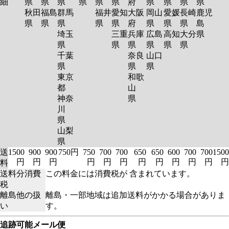
細
県
県
県
県
県
県
府
県
県
県
県
秋田
福島
群馬
福井
愛知
大阪
岡山
愛媛
長崎
鹿児
県
県
県
県
県
府
県
県
県
島
埼玉
三重
兵庫
広島
高知
大分
県
県
県
県
県
県
県
千葉
奈良
山口
県
県
県
東京
和歌
都
山
神奈
県
川
県
山梨
県
送
1500
900
900
750円
750
700
700
650
650
600
700
700
1500
円
円
円
円
円
円
円
円
円
円
円
円
料
送料分消費
この料金には消費税が 含まれています。
税
離島他の扱
離島・一部地域は追加送料がかかる場合がありま
い
す。
追跡可能メール便