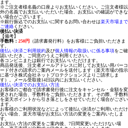
ます。
※ご注文者様名義の口座よりお支払いください。ご注文者様以
外の名義でお支払いいただいた場合、お支払いの確認ができな
い場合がございます。
※銀行振込でのお支払いに関するお問い合わせは
楽天市場まで
ご連絡
ください。
後払い決済
【備考】
手数料：
250円
（請求書発行料）をお客様にご負担いただきま
す。
後払い決済ご利用規約
及び
個人情報の取扱いに係る事項
をご確
認いただき、ご同意のうえご利用ください。
各コンビニまたは銀行でお支払いいただけます。
商品発送後、注文者メールアドレスに対してお支払い用バーコ
ード付きの請求のご案内メールを送付します（楽天市場の指示
に基づき株式会社ネットプロテクションズよりご請求しま
す）。メール受取後14日以内にお支払いください。
後払い決済でのお支払い方法
お客様のご都合で請求書発行後に注文をキャンセル・金額を変
更された場合、手数料をご負担いただきます。その際、手数料
を楽天ポイントから引き落としをさせていただく場合がござい
ます。
お客様のご利用状況などによって後払い決済がご利用いただけ
ない場合、楽天市場がお支払い方法の変更をご案内いたしま
す。
お支払い方法の変更をご案内後、7日間変更いただけない場