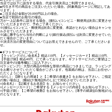
当店では以下に該当する場合、代金引換決済はご利用できません。
●代引き不可の商品をご注文いただいた場合。(対象商品ページに明記してあ
ります。)
●ご注文合計金額が20,000円以上の場合。
●当店で初回のお取引の場合。
万が一上記条件に該当する場合、[後払い(コンビニ・郵便局)]決済に変更させ
ていただきますので、予めご了承ください。
※[後払い(コンビニ・郵便局)]決済に変更後、承認がとれない場合はキャンセ
ルさせていただきます。
※誠に勝手ながら当社の判断により[銀行振込(前払い)]決済に変更させていた
だく場合がございます。
※決済方法の変更理由についてはお答えできませんので、ご了承くださいま
せ。
■ギフトサービスについて。
【ラッピング/のし/命名札】税込110円、【メッセージカード】税込110円、
【手提げ袋】税込40円、にて承っております。ギフトサービスのご要望はご
注文途中の[備考欄]にご記入下さい。
○[ラッピング]：大型の商品や特殊な形状の商品につきましては、ラッピング
をお断りさせていただく場合がございます。包装紙の柄は、当店にお任せい
ただくようになります。
○[のし]：【贈りもの用途】と【ご希望の表書き】をお知らせ下さい。ご指定
の無い場合は、[蝶結び/無地][外のし]にて対応させていただきます。
○[命名札]：【記載するお名前】を、お知らせください。
○[メッセージカード]：ご希望する【メッセージの内容】をお知らせ下さい。
○[手提げ袋]：【ご希望の枚数】をお知らせ下さい。[薄手の紙袋][白無地]のも
のとなります。