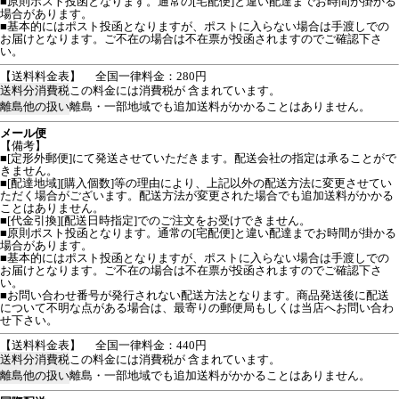
■原則ポスト投函となります。通常の[宅配便]と違い配達までお時間が掛かる
場合があります。
■基本的にはポスト投函となりますが、ポストに入らない場合は手渡しでの
お届けとなります。ご不在の場合は不在票が投函されますのでご確認下さ
い。
【送料料金表】
全国一律料金：280円
送料分消費税
この料金には消費税が 含まれています。
離島他の扱い
離島・一部地域でも追加送料がかかることはありません。
メール便
【備考】
■[定形外郵便]にて発送させていただきます。配送会社の指定は承ることがで
きません。
■[配達地域][購入個数]等の理由により、上記以外の配送方法に変更させてい
ただく場合がございます。配送方法が変更された場合でも追加送料がかかる
ことはありません。
■[代金引換][配送日時指定]でのご注文をお受けできません。
■原則ポスト投函となります。通常の[宅配便]と違い配達までお時間が掛かる
場合があります。
■基本的にはポスト投函となりますが、ポストに入らない場合は手渡しでの
お届けとなります。ご不在の場合は不在票が投函されますのでご確認下さ
い。
■お問い合わせ番号が発行されない配送方法となります。商品発送後に配送
について不明な点がある場合は、最寄りの郵便局もしくは当店へお問い合わ
せ下さい。
【送料料金表】
全国一律料金：440円
送料分消費税
この料金には消費税が 含まれています。
離島他の扱い
離島・一部地域でも追加送料がかかることはありません。