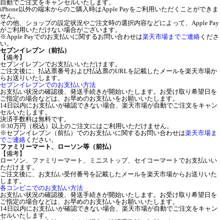
自動でご注文をキャンセルいたします。
iPhone以外の端末からのご購入時はApple Payをご利用いただくことができま
せん。
その他、ショップの設定状況やご注文時の選択内容などによって、Apple Pay
がご利用いただけない場合がございます。
※Apple Payでのお支払いに関するお問い合わせは
楽天市場までご連絡
くださ
い。
セブンイレブン（前払）
【備考】
セブンイレブンでお支払いいただけます。
ご注文後に、払込票番号および払込票のURLを記載したメールを楽天市場か
らお送りいたします。
セブンイレブンでのお支払い方法
お支払い状況の確認後、発送手続きが開始いたします。お受け取り希望日を
ご指定の場合などは、お早めのお支払いをお願いいたします。
14日以内にお支払いが確認できない場合、楽天市場が自動でご注文をキャン
セルいたします。
決済手数料は無料です。
※30万円（税込）以上のご注文にはご利用いただけません。
※セブンイレブン（前払）でのお支払いに関するお問い合わせは
楽天市場ま
でご連絡
ください。
ファミリーマート、ローソン等（前払）
【備考】
ローソン、ファミリーマート、ミニストップ、セイコーマートでお支払いい
ただけます。
ご注文後に、お支払い受付番号を記載したメールを楽天市場からお送りいた
します。
各コンビニでのお支払い方法
お支払い状況の確認後、発送手続きが開始いたします。お受け取り希望日を
ご指定の場合などは、お早めのお支払いをお願いいたします。
14日以内にお支払いが確認できない場合、楽天市場が自動でご注文をキャン
セルいたします。