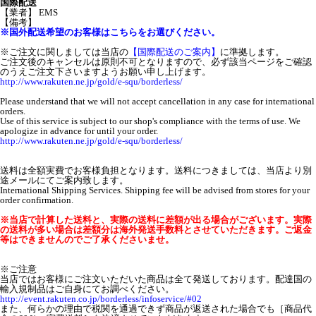
国際配送
【業者】 EMS
【備考】
※国外配送希望のお客様はこちらをお選びください。
※ご注文に関しましては当店の
【国際配送のご案内】
に準拠します。
ご注文後のキャンセルは原則不可となりますので、必ず該当ページをご確認
のうえご注文下さいますようお願い申し上げます。
http://www.rakuten.ne.jp/gold/e-squ/borderless/
Please understand that we will not accept cancellation in any case for international
orders.
Use of this service is subject to our shop's compliance with the terms of use. We
apologize in advance for until your order.
http://www.rakuten.ne.jp/gold/e-squ/borderless/
送料は全額実費でお客様負担となります。送料につきましては、当店より別
途メールにてご案内致します。
International Shipping Services. Shipping fee will be advised from stores for your
order confirmation.
※当店で計算した送料と、実際の送料に差額が出る場合がございます。実際
の送料が多い場合は差額分は海外発送手数料とさせていただきます。ご返金
等はできませんのでご了承くださいませ。
※ご注意
当店ではお客様にご注文いただいた商品は全て発送しております。配達国の
輸入規制品はご自身にてお調べください。
http://event.rakuten.co.jp/borderless/infoservice/#02
また、何らかの理由で税関を通過できず商品が返送された場合でも［商品代