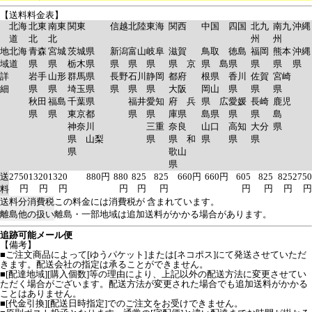
【送料料金表】
北海
北東
南東
関東
信越
北陸
東海
関西
中国
四国
北九
南九
沖縄
道
北
北
州
州
地
北海
青森
宮城
茨城県
新潟
富山
岐阜
滋賀
鳥取
徳島
福岡
熊本
沖縄
域
道
県
県
栃木県
県
県
県
県 京
県 島
県
県
県
県
詳
岩手
山形
群馬県
長野
石川
静岡
都府
根県
香川
佐賀
宮崎
細
県
県
埼玉県
県
県
県
大阪
岡山
県
県
県
秋田
福島
千葉県
福井
愛知
府 兵
県 広
愛媛
長崎
鹿児
県
県
東京都
県
県
庫県
島県
県
県
島
神奈川
三重
奈良
山口
高知
大分
県
県 山梨
県
県 和
県
県
県
県
歌山
県
送
2750
1320
1320
880円
880
825
825
660円
660円
605
825
825
2750
円
円
円
円
円
円
円
円
円
円
料
送料分消費税
この料金には消費税が 含まれています。
離島他の扱い
離島・一部地域は追加送料がかかる場合があります。
追跡可能メール便
【備考】
■ご注文商品によって[ゆうパケット]または[ネコポス]にて発送させていただ
きます。配送会社の指定は承ることができません。
■[配達地域][購入個数]等の理由により、上記以外の配送方法に変更させてい
ただく場合がございます。配送方法が変更された場合でも追加送料がかかる
ことはありません。
■[代金引換][配送日時指定]でのご注文をお受けできません。