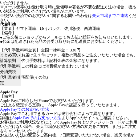
いただけません。
※メール便等のお受け取り時に受領印や署名が不要な配送方法の場合、後払
い決済をご利用いただけない場合がございます。
※後払い決済でのお支払いに関するお問い合わせは
楽天市場までご連絡
くだ
さい。
代金引換
【業者】ヤマト運輸、ゆうパック、佐川急便、西濃運輸
【備考】
●ご注文後にショップからメールにてお支払い総額をお知らせいたします。
●代金は配達された商品のお受け取り時に配送員にお支払いください。
【代引手数料料金表】 全国一律料金： 330円
まとめ買い
お届け先１件につき、複数の商品をご注文いただいた場合でも、
計算規則
代引手数料は上記料金表の金額になります。
代引手数料
この料金には消費税が含まれています
分消費税
代引業者指
宅配便(その他)
定
Apple Pay
【備考】
Apple Payに対応したiPhoneでお支払いいただけます。
ご注文を確定する直前に、Apple Payの認証を行っていただきます。
Apple Payでのお支払い方法
Apple Payでご利用できるカードは発行会社によって異なります。
詳細は
Apple Payでのお支払い方法
よりAppleのサイトをご確認ください。
お客様のご利用状況などによってApple Payおよびクレジットカードがご利用
いただけない場合、楽天市場がお支払い方法の変更をご案内、またはご注文
をキャンセルいたします。
お支払い方法の変更をご案内後、7日間変更いただけない場合、楽天市場が