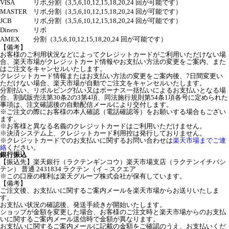
VISA
リボ,分割（3,5,6,10,12,15,18,20,24 回が可能です）
MASTER
リボ,分割（3,5,6,10,12,15,18,20,24 回が可能です）
JCB
リボ,分割（3,5,6,10,12,15,18,20,24 回が可能です）
Diners
リボ
AMEX
分割（3,5,6,10,12,15,18,20,24 回が可能です）
【備考】
お客様のご利用状況などによってクレジットカードがご利用いただけない場
合、楽天市場がクレジットカード情報やお支払い方法の変更をご案内、また
はご注文をキャンセルいたします。
クレジットカード情報またはお支払い方法の変更をご案内後、7日間変更い
ただけない場合、楽天市場が自動でご注文をキャンセルいたします。
分割払い、リボルビング払い又はボーナス一括払いによるお支払いとなる場
合、割賦販売法第30条2の3第4項、同法施行規則第54条1項各号に定められた
事項は、注文確認後の自動配信メールにより交付します。
※ご注文の際にお客様の本人確認（電話確認等）をお願いする場合もござい
ます。
※お客様と異なる名義のクレジットカードはご利用いただけません。
※決済システム上、クレジットカード利用控は発行しておりません。
※クレジットカードでのお支払いに関するお問い合わせは
楽天市場までご連
絡
ください。
銀行振込
【振込先】楽天銀行（ラクテンギンコウ）楽天市場支店（ラクテンイチバシ
テン） 普通 2431834 ラクテン（イ－スクエア
※この口座の権利は楽天グループ株式会社が保有しています。
【備考】
ご注文後、お支払いに関するご案内メールを楽天市場からお送りいたしま
す。
お支払い状況の確認後、発送手続きが開始いたします。
ショップが金額を変更した場合、お客様のご注文時と楽天市場からのお支払
いに関するご案内メール送信時で金額が異なります。
お支払いに関するご案内メールに記載の金額をご確認のうえ、お支払いくだ