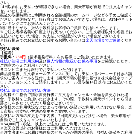
さい。
14日以内にお支払いが確認できない場合、楽天市場が自動でご注文をキャン
セルいたします。
振込の取扱時間はご利用される金融機関のホームページなどを予めご確認く
ださい。連休時など、銀行窓口でお振込みができない場合は、ATMやネット
バンキングにてお振込みください。
誠に勝手ながら、振込手数料はお客様のご負担でお願いいたします。
※ご注文者様名義の口座よりお支払いください。ご注文者様以外の名義でお
支払いいただいた場合、お支払いの確認ができない場合がございます。
※銀行振込でのお支払いに関するお問い合わせは
楽天市場までご連絡
くださ
い。
後払い決済
【備考】
手数料：
250円
（請求書発行料）をお客様にご負担いただきます。
後払い決済ご利用規約
及び
個人情報の取扱いに係る事項
をご確認いただき、
ご同意のうえご利用ください。
各コンビニまたは銀行でお支払いいただけます。
商品発送後、注文者メールアドレスに対してお支払い用バーコード付きの請
求のご案内メールを送付します（楽天市場の指示に基づき株式会社ネットプ
ロテクションズよりご請求します）。メール受取後14日以内にお支払いくだ
さい。
後払い決済でのお支払い方法
お客様のご都合で請求書発行後に注文をキャンセル・金額を変更された場
合、手数料をご負担いただきます。その際、手数料を楽天ポイントから引き
落としをさせていただく場合がございます。
お客様のご利用状況などによって後払い決済がご利用いただけない場合、楽
天市場がお支払い方法の変更をご案内いたします。
お支払い方法の変更をご案内後、7日間変更いただけない場合、楽天市場が
自動でご注文をキャンセルいたします。
※54,000円（税込）以上のご注文にはご利用いただけません。
※楽天会員以外のお客様にはご利用いただけません。
※注文者またはお届け先住所のどちらかが国外の場合、後払い決済をご利用