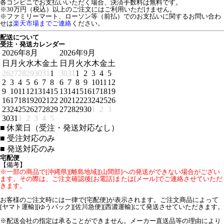
各コンビニでお支払いいただく場合、決済手数料は無料です。
※30万円（税込）以上のご注文にはご利用いただけません。
※ファミリーマート、ローソン等（前払）でのお支払いに関するお問い合わ
せは
楽天市場までご連絡
ください。
配送について
受注・発送カレンダー
2026年8月
2026年9月
日
月
火
水
木
金
土
日
月
火
水
木
金
土
26
27
28
29
30
31
1
30
31
1
2
3
4
5
2
3
4
5
6
7
8
6
7
8
9
10
11
12
9
10
11
12
13
14
15
13
14
15
16
17
18
19
16
17
18
19
20
21
22
20
21
22
23
24
25
26
23
24
25
26
27
28
29
27
28
29
30
1
2
3
30
31
1
2
3
4
5
■
休業日（受注・発送対応なし）
■
受注対応のみ
■
発送対応のみ
宅配便
【備考】
※一部の商品で[沖縄県][離島地域][山間部]への発送ができない場合がござい
ます。その際は、ご注文確認後[お電話]または[メール]でご連絡させていただ
きます。
お客様のご注文時には一律で[宅配便]が表示されます。ご注文商品によって
[ヤマト運輸][ゆうパック][佐川急便][西濃運輸]にて発送させていただきます。
※配送会社の指定は承ることができません。メーカー直送品等の理由により