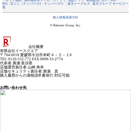
BIG
|
宝くじ（ナンバーズ4・ナンバーズ3）
|
楽天イーグルス
|
楽天グループ サービス一
覧
個人情報保護方針
© Rakuten Group, Inc.
会社概要
有限会社イースクエア
〒794-0018 愛媛県今治市本町４－２－１8
TEL:0120-532-772 FAX:0898-33-2774
代表者
:
廣瀬 亜須香
店舗運営責任者
:
山崎 寿幸
店舗セキュリティ責任者
:
廣瀬 貢
購入履歴からの適格請求書発行:対応可能
お問い合わせ先