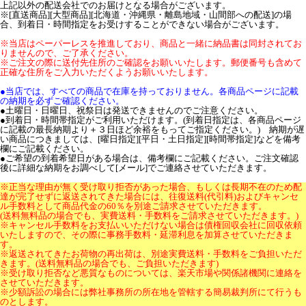
上記以外の配送会社でのお届けとなる場合がございます。
※[直送商品][大型商品][北海道・沖縄県・離島地域・山間部への配送]の場
合、到着日・時間指定をお受けすることができない場合がございます。
※当店はペーパーレスを推進しており、商品と一緒に納品書は同封されてお
りませんので、ご了承ください。
※ご注文の際に送付先住所のご確認をお願いいたします。郵便番号も含めて
正確な住所をご入力いただくようお願いいたします。
●当店では、すべての商品で在庫を持っておりません。各商品ページに記載
の納期を必ずご確認ください。
●土曜日・日曜日、祝祭日は発送できませんのでご注意ください。
●到着日・時間帯指定がご利用いただけます。(到着日指定は、各商品ページ
に記載の最長納期より＋３日ほど余裕をもってご指定ください。) 納期が遅
い商品につきましては、[曜日指定][平日・土日指定][時間帯指定]などを備考
欄にご記載ください。
●ご希望の到着希望日がある場合は、備考欄にご記載ください。ご注文確認
後に詳細な納期をお調べして[メール]でご連絡させていただきます。
※正当な理由が無く受け取り拒否があった場合、もしくは長期不在のため配
達が完了せずに返送されてきた場合には、往復送料(代引料)およびキャンセ
ル手数料として商品代金の60％を別途ご請求させていただきます。
(送料無料品の場合でも、実費送料・手数料をご請求させていただきます。)
※キャンセル手数料をお支払いいただけない場合は債権回収会社に回収依頼
いたしますので、その際に事務手数料・延滞利息を加算させていただきま
す。
※返送されてきたお荷物の再出荷は、別途実費送料・手数料をご負担いただ
きます。(送料無料品の場合でも、ご負担いただきます)
※受け取り拒否など悪質なものについては、楽天市場や関係諸機関に連絡を
させていただきます。
※少額訴訟の場合には弊社事務所の所在地を管轄する簡易裁判所にて行うも
のとします。