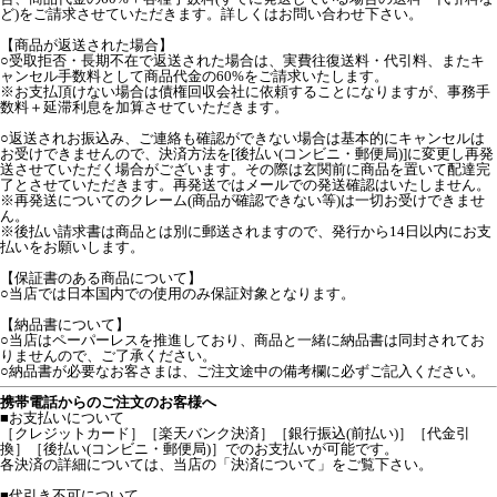
ど)をご請求させていただきます。詳しくはお問い合わせ下さい。
【商品が返送された場合】
○受取拒否・長期不在で返送された場合は、実費往復送料・代引料、またキ
ャンセル手数料として商品代金の60%をご請求いたします。
※お支払頂けない場合は債権回収会社に依頼することになりますが、事務手
数料＋延滞利息を加算させていただきます。
○返送されお振込み、ご連絡も確認ができない場合は基本的にキャンセルは
お受けできませんので、決済方法を[後払い(コンビニ・郵便局)]に変更し再発
送させていただく場合がございます。その際は玄関前に商品を置いて配達完
了とさせていただきます。再発送ではメールでの発送確認はいたしません。
※再発送についてのクレーム(商品が確認できない等)は一切お受けできませ
ん。
※後払い請求書は商品とは別に郵送されますので、発行から14日以内にお支
払いをお願いします。
【保証書のある商品について】
○当店では日本国内での使用のみ保証対象となります。
【納品書について】
○当店はペーパーレスを推進しており、商品と一緒に納品書は同封されてお
りませんので、ご了承ください。
○納品書が必要なお客さまは、ご注文途中の備考欄に必ずご記入ください。
携帯電話からのご注文のお客様へ
■お支払いについて
［クレジットカード］［楽天バンク決済］［銀行振込(前払い)］［代金引
換］［後払い(コンビニ・郵便局)］でのお支払いが可能です。
各決済の詳細については、当店の「決済について」をご覧下さい。
■代引き不可について