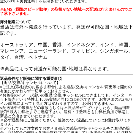
金の60％＋実費送料］を決済させていただきます。
※EMS（国際スピード郵便）の取扱がない地域への配送は行えませんのでご
了承下さいませ。
海外配送について
当店は海外へ発送を行っています。発送が可能な国・地域は下
記です。
オーストラリア、中国、香港、インドネシア、インド、韓国、
マレーシア、ニュージーランド、フィリピン、シンガポール、
タイ、台湾、ベトナム
※商品によって発送が可能な国･地域は異なります。
返品条件など販売に関する重要事項
【返品/交換/キャンセルについて】
○ご注文(落札)後のお客さま都合による返品/交換/キャンセル/変更等は開封の
有無にかかわらず一切承っておりません。
○お色等のイメージ違いの返品/交換/キャンセルにつきましても、インターネ
ット販売という特性上 100%実物と同じには表示できず、お客さまのPC(モバ
イル)環境によっても見え方は変わりますので、お受けできません。
○配送途中の破損などの事故もしくは不良品等がございましたら、商品到着
後7日以内に弊社までご連絡下さい。送料・手数料ともに弊社負担で早急に
新品と交換させていただきます。
※必ず返品前にご連絡ください。連絡のない返品についてはお受け取りでき
ません。
※どうしてもご注文後でお客さま都合の返品/交換/キャンセルをご希望の場
合、商品代金の60%＋各種手数料(すでに発送している場合の送料・代引料な