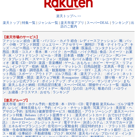
楽天トップへ >>
楽天トップ
|
特集一覧
|
ジャンル一覧
|
楽天市場アプリ
|
スーパーDEAL
|
ランキング
|
出
店のご案内
【楽天市場のサービス】
ファッション 総合
|
家電・パソコン・カメラ 総合
|
レディースファッション
|
靴
|
バッ
グ・小物・ブランド雑貨
|
ジュエリー・アクセサリー
|
腕時計
|
下着・ナイトウェア
|
キ
ッズ・ベビー用品・マタニティ
|
ダイエット・健康
|
医薬品・コンタクトレンズ・介護
用品
|
美容・コスメ・香水
|
車・バイク
|
カー用品・バイク用品
|
食品
|
スイーツ・お菓
子
|
水・ソフトドリンク
|
ビール・洋酒
|
日本酒・焼酎
|
ワイン
|
パソコン・PCパー
ツ
|
タブレットPC・スマートフォン
|
光回線・モバイル通信
|
TV・レコーダー・オーデ
ィオ
|
家電
|
CD・DVD
|
楽器・音楽機材
|
ゲーム
|
おもちゃ
|
ホビー
|
サービス・リフォ
ーム
|
インテリア・収納
|
寝具・ベッド・マットレス
|
日用品雑貨・文房具・手芸
|
キッ
チン用品・食器・調理器具
|
花・観葉植物
|
ガーデン・DIY・工具
|
ペットフード ・ ペ
ット用品
|
スポーツ・アウトドア
|
ゴルフ用品
|
本
（
楽天ブックス
） |
ポイント
|
ネット
ショップ 開業・開店
|
楽天ウェブ検索
|
R-magazine（雑誌コラボ）
|
贈り物・ギフト
|
フ
ァッション公式ブランド
|
ポイントアップ
|
ディズニーゾーン
|
サンリオゾーン
|
まち
楽
|
楽天ふるさと納税
|
日用品翌日配達
|
スーパーDEAL
|
開催中イベント一覧
|
福袋＆
初売り
|
バレンタイン
|
ホワイトデー
|
母の日
|
父の日
|
お中元
|
敬老の日
|
ハロウィ
ン
|
お歳暮
|
クリスマス
|
おせち
|
ランキング
【楽天グループ】
楽天市場
|
旅行・ホテル予約・航空券
|
本・DVD・CD
|
電子書籍 楽天Kobo
|
ゴルフ場予
約
|
レシピ
|
車検見積もり・予約
|
イベント・チケット販売
|
写真プリント
|
美容室・ヘ
アサロン予約
|
女性向け健康管理サービス
|
物流委託・アウトソーシング
|
楽天スーパー
ポイント特集
|
Rebates（ポイント提携サイト）
|
楽天ポイントカード
|
おでかけでポイ
ント
|
Rakuten Fashion
|
地方競馬
|
競輪
|
アフィリエイト
|
ネット証券（株・FX・投資信
託）
|
カードローン
|
クレジットカード
|
電子マネー
|
決済システム
|
スマホでカード決
済
|
エネルギープランニング
|
住宅ローン変動金利（固定特約付き）・フラット35
|
損害
保険・生命保険比較
|
生命保険
|
自動車保険一括見積もり
|
インターネット銀行
|
ニュー
ス・検索
|
仕事紹介
|
不動産情報
|
ブログ
|
ROOM
|
楽天モバイル
|
プロバイダ・インタ
ーネット接続
|
無料通話＆メッセージアプリ
|
電話アプリ
|
動画配信
|
占い
|
toto・