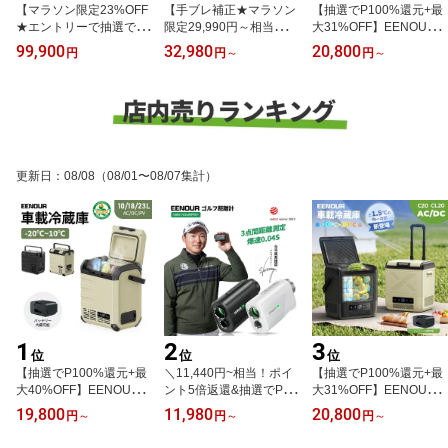
【マラソン限定23%OFF
【手ブレ補正★マラソン
【抽選でP100%還元+最
★エントリーで抽選で最
限定29,990円～相当！P
大31%OFF】EENOUR
大P100％還元】EENOU
10倍+エントリー抽選で
ポータブル冷蔵庫 20L 冷
99,900
32,980
20,800
円
円
～
円
～
R イーノウ PA800 ポー
最大P100％還元】SILLA
凍冷蔵対応 バッテリー内
タブルエアコン 冷暖房対
ID EENOUR VES1 VES2
蔵C20/CL20 車載冷蔵庫
応 スポットクーラー PA8
ゴルフ距離計 レーザー距
一人暮らし冷凍冷蔵庫 小
00 ポータブルクーラー
離計 ゴルフレーザー距離
型冷凍庫 車載 冷蔵庫 ク
工事不要 冷風 暖房 除湿
計 光学式 高精度0.02秒
ーラーボックス 冷蔵庫
スリープ 内部クリーン
測定 1000m 7倍広視野
ポータブル冷蔵庫 車載用
静音 コンパクト アウト
シライド 競技 スロープ
軽量 4WAY電源 車中泊
更新日
：
08/08
（08/01〜08/07集計）
ドア 車中泊 小型 猛暑 湿
Stabilizer 軽量 ピンロッ
キャンプ 車中泊冷凍庫 D
気
ク搭載
B01
1
2
3
位
位
位
【抽選でP100%還元+最
＼11,440円~相当！ポイ
【抽選でP100%還元+最
大40%OFF】EENOUR
ント5倍返還&抽選でP10
大31%OFF】EENOUR
イーノウ ポータブル冷蔵
0%還元／ランキング1位
ポータブル冷蔵庫 20L 冷
19,800
11,980
20,800
円
～
円
～
円
～
庫 バッテリー内蔵可能 1
最小最軽量最速 EENOU
凍冷蔵対応 バッテリー内
0L/18L/23L 車載冷蔵庫
R イーノウ ゴルフレーザ
蔵C20/CL20 車載冷蔵庫