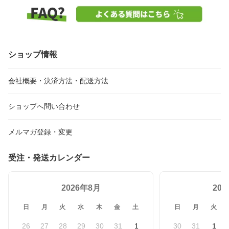
一人暮らし 冷凍冷蔵庫
ー距離計 3点間測定 U80
一人暮らし冷凍冷蔵庫 小
小型冷凍庫 車載ミニ冷蔵
0+/U1000PRO+ ゴルフ
型冷凍庫 車載 冷蔵庫 ク
庫 クーラーボックス 冷
レーザー距離計 0.04秒台
ーラーボックス 冷蔵庫
蔵庫車冷蔵庫 ポータブル
距離測定器 高低差測定
ポータブル冷蔵庫 車載用
冷蔵庫 コンパクト 4WAY
ピンロック スロープモー
軽量 4WAY電源 車中泊
電源 車中泊 キャンプ DB
ド 防塵防水 還暦 喜寿 ギ
キャンプ 車中泊冷凍庫 D
ショップ情報
01
フト
B01
会社概要・決済方法・配送方法
ショップへ問い合わせ
メルマガ登録・変更
受注・発送カレンダー
2026年8月
20
日
月
火
水
木
金
土
日
月
火
26
27
28
29
30
31
1
30
31
1