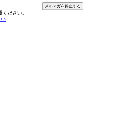
メルマガを停止する
照ください。
たい