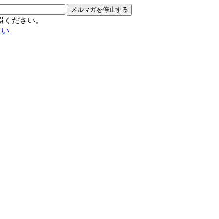
メルマガを停止する
照ください。
たい