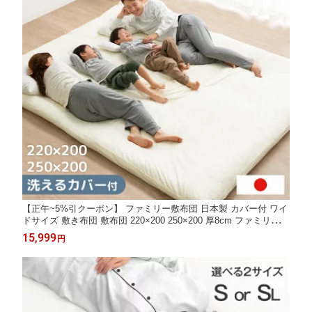
【正午~5%引クーポン】 ファミリー敷布団 日本製 カバー付 ワイ
ドサイズ 敷き布団 敷布団 220×200 250×200 厚8cm ファミリータ
イプ ワイド 敷き布団 布団 カバー付き 大きい 敷き布団 防ダニ 抗
15,999
円
菌 防臭 敷ふとん しき布団 敷布団 敷き布団 新生活 ファミリーサ
イズ