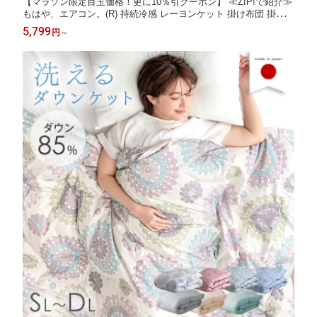
【マラソン限定目玉価格！更に10％引クーポン】 ≪ZIP!で紹介≫
もはや、エアコン。(R) 持続冷感 レーヨンケット 掛け布団 掛布団
かけ布団 肌掛け布団 リバーシブル 冷感 防臭 抗カビ 除湿 夏用 洗
5,799
円
～
える シングル セミダブル ダブル ひんやり 接触冷感 エアコンド
ライ 夏