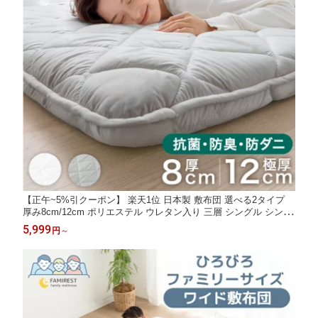
【正午~5%引クーポン】 楽天1位 日本製 敷布団 選べる2タイプ
厚み8cm/12cm ポリエステル ウレタン入り 三層 シングル シング
ルサイズ セミダブル ダブル クイーン キング 敷き布団 敷ふとん
5,999
円
～
布団 来客用 マットレス 布団 軽量 国産 軽い