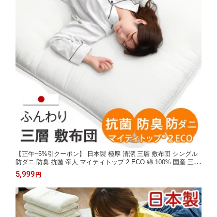
【正午~5%引クーポン】 日本製 極厚 清潔 三層 敷布団 シングル
防ダニ 防臭 抗菌 帝人 マイティトップ 2 ECO 綿 100% 国産 三層
敷き布団 軽い 三層敷布団 敷ふとん テイジン 固綿 マットレス 軽
5,999
円
量 硬め 敷布団 寝具 布団 シングルロング おすすめ 固綿入り