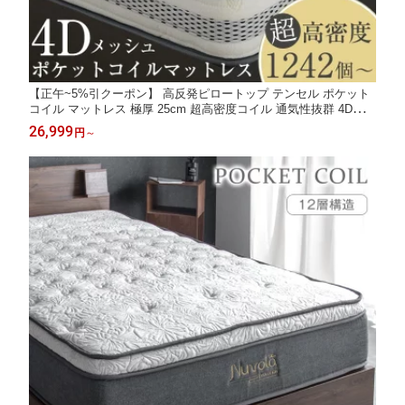
【正午~5%引クーポン】 高反発ピロートップ テンセル ポケット
コイル マットレス 極厚 25cm 超高密度コイル 通気性抜群 4Dメッ
シュ シングル セミダブル ダブル クイーン 抗菌 調湿 ポケット コ
26,999
円
～
イルマットレス ベッドマット 硬め コイル