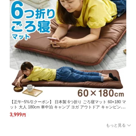
【正午~5%引クーポン】 日本製 6つ折り ごろ寝マット 60×180 マ
ット 大人 180cm 車中泊 キャンプ ヨガ アウトドア キャンピング
マット 座布団 折りたたみ マットレス 敷き布団 長座布団 敷布団
3,999
円
洗える 国産
もっと見る