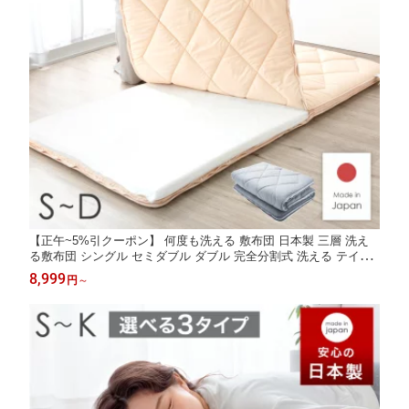
【正午~5%引クーポン】 何度も洗える 敷布団 日本製 三層 洗え
る敷布団 シングル セミダブル ダブル 完全分割式 洗える テイジ
ン 敷き布団 着脱 カバー ウォッシャブル 清潔 おすすめ 着脱式 固
8,999
円
～
綿入り 国産 マットレス 軽量 極厚 軽い 布団 洗濯 敷ふとん