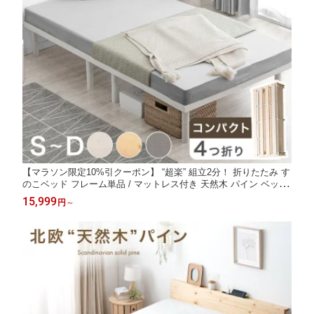
【マラソン限定10%引クーポン】 “超楽” 組立2分！ 折りたたみ す
のこベッド フレーム単品 / マットレス付き 天然木 パイン ベッド
フレームのみ 四つ折り 組立簡単 すのこ ベッド シングルベッド
15,999
円
～
セミダブルベッド ダブルベッド シングル セミダブル ダブル 折り
畳み