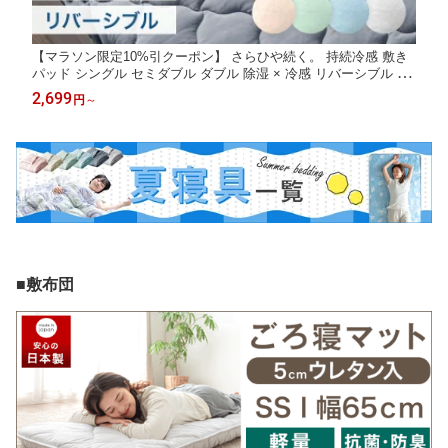
【マラソン限定10%引クーポン】 さらひや続く。 持続冷感 敷き
パッド シングル セミダブル ダブル 除湿 × 冷感 リバーシブル 洗
える 接触冷感 抗菌 防臭 ひんやりマット ベッドパッド 冷感マッ
2,699
円
～
ト 冷却マット ひんやり 敷パッド 夏用 冷感敷きパッド 敷パット
冷感
■敷布団