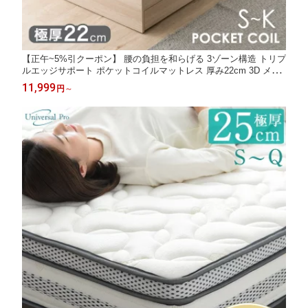
【正午~5%引クーポン】 腰の負担を和らげる 3ゾーン構造 トリプ
ルエッジサポート ポケットコイルマットレス 厚み22cm 3D メッ
シュ 通気性 3ゾーン ポケットコイル マットレス 体圧分散 シング
11,999
円
～
ル セミダブル ダブル クイーン キング スプリングマットレス 防
ダニ 抗菌