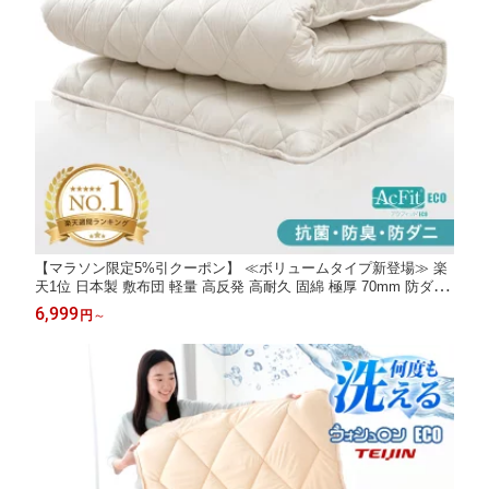
【マラソン限定5%引クーポン】 ≪ボリュームタイプ新登場≫ 楽
天1位 日本製 敷布団 軽量 高反発 高耐久 固綿 極厚 70mm 防ダニ
抗菌 防臭吸汗 速乾 敷き布団 シングル セミダブル ダブル クイー
6,999
円
～
ン ロング ルベロット 国産 硬め 敷ふとん マットレス 来客用 綿10
0%