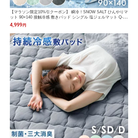
【マラソン限定10%引クーポン】 瞬冷！SNOW SALT ひんやりマ
ット 90×140 接触冷感 敷きパッド シングル 塩ジェルマット Q-m
ax値0.59 抗菌 防カビ 冷却マット 冷感敷きパッド クールマット
4,999
円
冷感マット 冷感パッド ひんやりマット ひんやり敷きパッド 冷感
春 夏 夏用