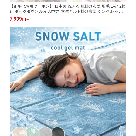
【正午~5%引クーポン】 日本製 洗える 肌掛け布団 羽毛 1枚/ 2枚
組 ダックダウン85% 30マス 立体キルト掛け布団 シングル セミ
ダブル ダブル ダウンケット 肌掛けふとん 羽毛布団 肌布団 布団
7,999
円
～
除菌 防臭 夏 夏用 夏布団 春 ダウンケット 国産 涼しい