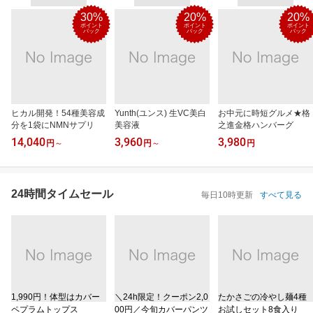
30%
20%
20%
ポイント
ポイント
ポイント
バック
バック
バック
ヒカル開発！54種美容成
Yunth(ユンス) 生VC美白
お中元に時短グルメ★格
分を1袋にNMNサプリ
美容液
之進金格ハンバーグ
14,040
3,960
3,980
円
～
円
～
円
24時間タイムセール
毎日10時更新
すべて見る
1,990円！体型はカバー
＼24h限定！クーポン2,0
たかさごの冷やし麺4種
ペプラムトップス
00円／今旬カバーパンツ
お試しセット8食入り