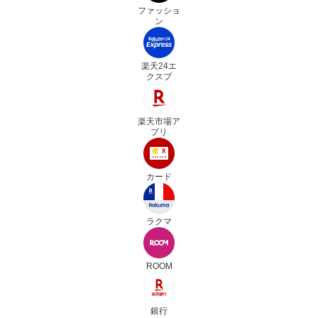
ファッショ
ン
楽天24エ
クスプ
楽天市場ア
プリ
カード
ラクマ
ROOM
銀行