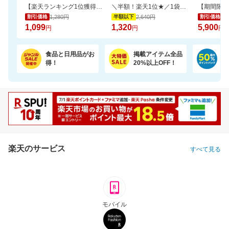
【楽天ランキング1位獲得！】靴下に貼れるお名前シール大容量66個 選べる3色セット
＼半額！楽天1位★／1袋で4.5兆個の乳酸菌を配合！毎日の調子を考えた乳酸菌サプリ
1,280円
2,640円
9,
割引価格
半額以下
割引価格
1,099
1,320
5,900
円
円
円
食品と日用品がお
掲載アイテム全品
日
得！
20%以上OFF！
ポ
楽天のサービス
すべて見る
モバイル