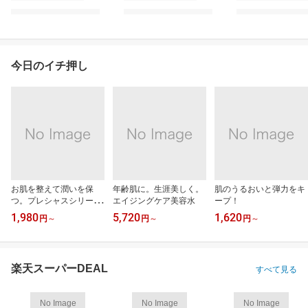
今日のイチ押し
お肌を整えて潤いを保
年齢肌に。生涯美しく。
肌のうるおいと弾力をキ
つ。プレシャスシリー
エイジングケア美容水
ープ！
ズ。
1,980
5,720
1,620
円
～
円
～
円
～
楽天スーパーDEAL
すべて見る
No Image
No Image
No Image