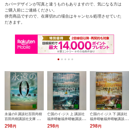
カバーデザインが写真と違うものもありますので、気になる方は
ご購入前にご連絡ください。
併売商品ですので、在庫切れの場合はキャンセル処理させていた
だきます。
永遠の0 講談社百田尚樹
亡国のイ-ジス 上 講談社
亡国のイ-ジス 下 講談社
百田尚樹講談社文庫 中古
福井晴敏福井晴敏講談社
福井晴敏福井晴敏講談社
配送費無料9784062764
文庫 中古 配送費無料978
文庫 中古 配送費無料978
298
298
298
円
円
円
131
4062734936
4062734943