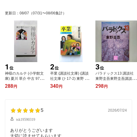
更新日
：
08/07
（07/31〜08/06集計）
1
2
3
位
位
位
神様のカルテ (小学館文
卒業 (講談社文庫) (講談
パラドックス13 講談社
庫) 夏川 草介 中古 97840
社文庫 ひ 17-2) 東野 圭
東野圭吾東野圭吾講談社
94086188 送料無料
吾 中古 9784061844407
文庫 中古 配送費無料978
288
340
298
円
円
円
送料無料
4062778275
5
2026/07/24
tsk19590319
ありがとうございます
大切に読ませてもらいます