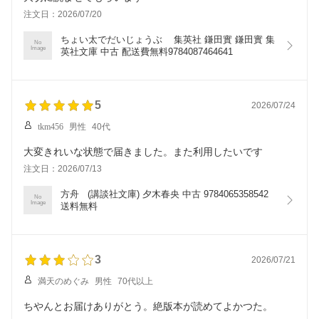
注文日：2026/07/20
ちょい太でだいじょうぶ    集英社 鎌田實 鎌田實 集
No
Image
英社文庫 中古 配送費無料9784087464641
5
2026/07/24
tkm456
男性
40代
大変きれいな状態で届きました。また利用したいです
注文日：2026/07/13
方舟   (講談社文庫) 夕木春央 中古 9784065358542 
No
Image
送料無料
3
2026/07/21
満天のめぐみ
男性
70代以上
ちやんとお届けありがとう。絶版本が読めてよかつた。