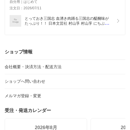
自分用｜はじめて
注文日：2026/07/11
とっておき三国志 血湧き肉踊る三国志の醍醐味が
No
Image
たっぷり！！ 日本文芸社 村山孚 村山孚 にちぶん文
庫 中古 9784537062342 送料無料
ショップ情報
会社概要・決済方法・配送方法
ショップへ問い合わせ
メルマガ登録・変更
受注・発送カレンダー
2026年8月
20