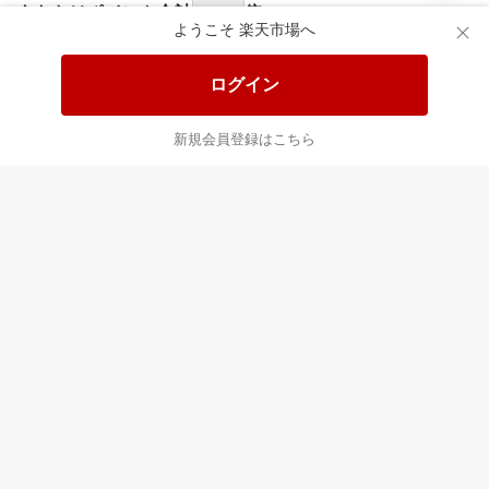
食品と日用品がお
掲載アイテム全品
日
得！
20%以上OFF！
ポ
ようこそ 楽天市場へ
ログイン
あなたはポイント
合計
倍
新規会員登録はこちら
最近チェックした商品
すべて見る