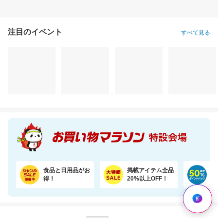
注目のイベント
すべて見る
今だけ30％OFFセール！猫砂鉱物タイプ＼約一か月490円／【楽天オリジナル】
【楽天オリジナル】猫砂紙タイプ大容量＼約一か月548円／今だけお買い得セール！
2,800円
3,650円
7,
割引価格
割引価格
半額以下
1,960
3,285
3,795
円
円
円