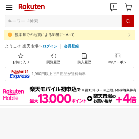
熊本県での地震による影響について
ようこそ 楽天市場へ
ログイン
会員登録
お気に入り
閲覧履歴
購入履歴
myクーポン
1,980円以上で日用品が送料無料