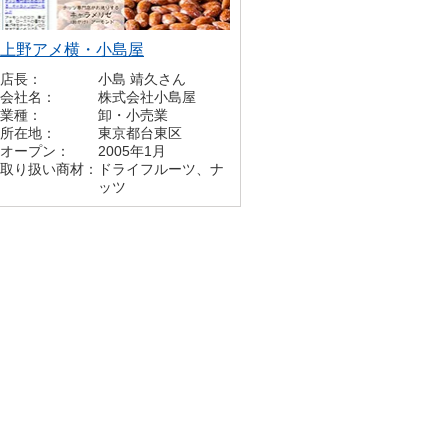
上野アメ横・小島屋
店長：
小島 靖久さん
会社名：
株式会社小島屋
業種：
卸・小売業
所在地：
東京都台東区
オープン：
2005年1月
取り扱い商材：
ドライフルーツ、ナ
ッツ