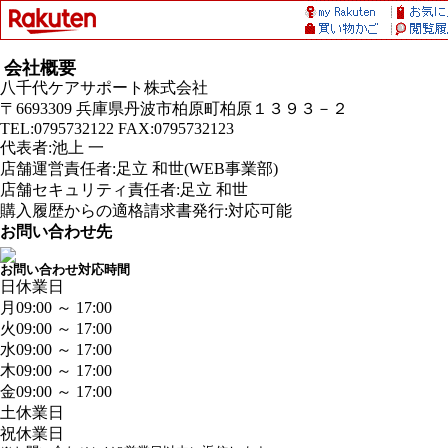
会社概要
八千代ケアサポート株式会社
〒6693309 兵庫県丹波市柏原町柏原１３９３－２
TEL:0795732122 FAX:0795732123
代表者:池上 一
店舗運営責任者:足立 和世(WEB事業部)
店舗セキュリティ責任者:足立 和世
購入履歴からの適格請求書発行:対応可能
お問い合わせ先
お問い合わせ対応時間
日
休業日
月
09:00 ～ 17:00
火
09:00 ～ 17:00
水
09:00 ～ 17:00
木
09:00 ～ 17:00
金
09:00 ～ 17:00
土
休業日
祝
休業日