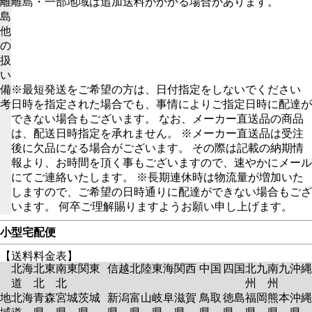
離
離島・一部地域は追加送料がかかる場合があります。
島
他
の
扱
い
備
※最短発送をご希望の方は、日付指定をしないでください
考
日時を指定された場合でも、事情によりご指定日時に配達が
できない場合もございます。 なお、メーカー直送品の商品
は、配送日時指定を承れません。 ※メーカー直送品は受注
後に欠品になる場合がございます。 その際は記載の納期情
報より、お時間を頂く事もございますので、速やかにメール
にてご連絡いたします。 ※長期連休時は物流量が増加いた
しますので、ご希望の日時通りに配達ができない場合もござ
います。 何卒ご理解賜りますようお願い申し上げます。
小型宅配便
【送料料金表】
北海
北東
南東
関東
信越
北陸
東海
関西
中国
四国
北九
南九
沖縄
道
北
北
州
州
地
北海
青森
宮城
茨城
新潟
富山
岐阜
滋賀
鳥取
徳島
福岡
熊本
沖縄