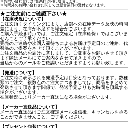
※お問い合わせには3営業日以内に返信します。
※時間外のお問い合わせに関しては翌営業日の受付となります。
★ご注文前にご確認下さい★
【在庫状況について】
ご注文頂くタイミングにより、店舗への在庫データ反映の時間
差により、在庫が不足する場合がございます。
ご購入手続き時点では、ご注文確定（在庫確保）ではございま
せんことご了承ください。
完売のご連絡や次回入荷待ちによるお届け予定日のご連絡、代
替品のご提案をさせて頂くことがございます。
ご注文商品のお届けに関しまして、ご変更をお願いさせて頂き
ます際はメールにてご案内をさせて頂きますので、
当店からのメールをご確認いただきますようお願い致します。
【発送について】
ご注文時に表示される発送予定は目安となっております。数種
類のご注文、複数点のご注文につきましては、商品をまとめて
発送させて頂きます関係で、発送予定よりもお時間を頂戴する
場合がございます。
在庫状況によりメーカー直送になる場合がございます。
【メーカー直送品について】
メーカー直送品はご注文確定メール送信後、キャンセルを承る
ことができませんこと、ご了承ください。
【プレゼント包装について】