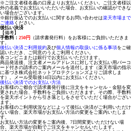
※ご注文者様名義の口座よりお支払いください。ご注文者様以
外の名義でお支払いいただいた場合、お支払いの確認ができな
い場合がございます。
※銀行振込でのお支払いに関するお問い合わせは
楽天市場まで
ご連絡
ください。
後払い決済
【備考】
手数料：
250円
（請求書発行料）をお客様にご負担いただきま
す。
後払い決済ご利用規約
及び
個人情報の取扱いに係る事項
をご確
認いただき、ご同意のうえご利用ください。
各コンビニまたは銀行でお支払いいただけます。
商品発送後、注文者メールアドレスに対してお支払い用バーコ
ード付きの請求のご案内メールを送付します（楽天市場の指示
に基づき株式会社ネットプロテクションズよりご請求しま
す）。メール受取後14日以内にお支払いください。
後払い決済でのお支払い方法
お客様のご都合で請求書発行後に注文をキャンセル・金額を変
更された場合、手数料をご負担いただきます。その際、手数料
を楽天ポイントから引き落としをさせていただく場合がござい
ます。
お客様のご利用状況などによって後払い決済がご利用いただけ
ない場合、楽天市場がお支払い方法の変更をご案内いたしま
す。
お支払い方法の変更をご案内後、7日間変更いただけない場
合、楽天市場が自動でご注文をキャンセルいたします。