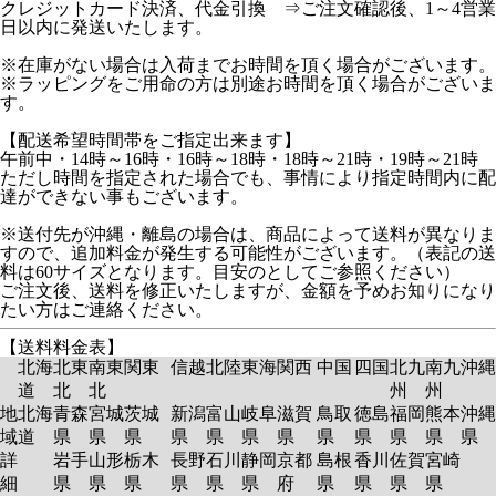
クレジットカード決済、代金引換 ⇒ご注文確認後、1～4営業
日以内に発送いたします。
※在庫がない場合は入荷までお時間を頂く場合がございます。
※ラッピングをご用命の方は別途お時間を頂く場合がございま
す。
【配送希望時間帯をご指定出来ます】
午前中・14時～16時・16時～18時・18時～21時・19時～21時
ただし時間を指定された場合でも、事情により指定時間内に配
達ができない事もございます。
※送付先が沖縄・離島の場合は、商品によって送料が異なりま
すので、追加料金が発生する可能性がございます。（表記の送
料は60サイズとなります。目安のとしてご参照ください）
ご注文後、送料を修正いたしますが、金額を予めお知りになり
たい方はご連絡ください。
【送料料金表】
北海
北東
南東
関東
信越
北陸
東海
関西
中国
四国
北九
南九
沖縄
道
北
北
州
州
地
北海
青森
宮城
茨城
新潟
富山
岐阜
滋賀
鳥取
徳島
福岡
熊本
沖縄
域
道
県
県
県
県
県
県
県
県
県
県
県
県
詳
岩手
山形
栃木
長野
石川
静岡
京都
島根
香川
佐賀
宮崎
細
県
県
県
県
県
県
府
県
県
県
県