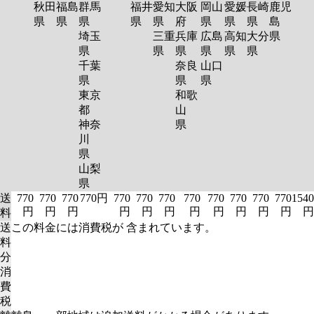
秋田
福島
群馬
福井
愛知
大阪
岡山
愛媛
長崎
鹿児
県
県
県
県
県
府
県
県
県
島
埼玉
三重
兵庫
広島
高知
大分
県
県
県
県
県
県
県
千葉
奈良
山口
県
県
県
東京
和歌
都
山
神奈
県
川
県
山梨
県
送
770
770
770
770円
770
770
770
770
770
770
770
770
1540
円
円
円
円
円
円
円
円
円
円
円
円
料
送
この料金には消費税が 含まれています。
料
分
消
費
税