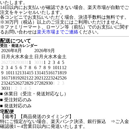
いたします。
14日以内にお支払いが確認できない場合、楽天市場が自動でご
注文をキャンセルいたします。
各コンビニでお支払いいただく場合、決済手数料は無料です。
※30万円（税込）以上のご注文にはご利用いただけません。
※ファミリーマート、ローソン等（前払）でのお支払いに関す
るお問い合わせは
楽天市場までご連絡
ください。
配送について
受注・発送カレンダー
2026年8月
2026年9月
日
月
火
水
木
金
土
日
月
火
水
木
金
土
26
27
28
29
30
31
1
30
31
1
2
3
4
5
2
3
4
5
6
7
8
6
7
8
9
10
11
12
9
10
11
12
13
14
15
13
14
15
16
17
18
19
16
17
18
19
20
21
22
20
21
22
23
24
25
26
23
24
25
26
27
28
29
27
28
29
30
1
2
3
30
31
1
2
3
4
5
■
休業日（受注・発送対応なし）
■
受注対応のみ
■
発送対応のみ
宅配便
【備考】【商品発送のタイミング】
特にご指定がない場合、楽天バンク決済、銀行振込 ⇒ご入金
確認後1～4営業日以内に発送いたします。