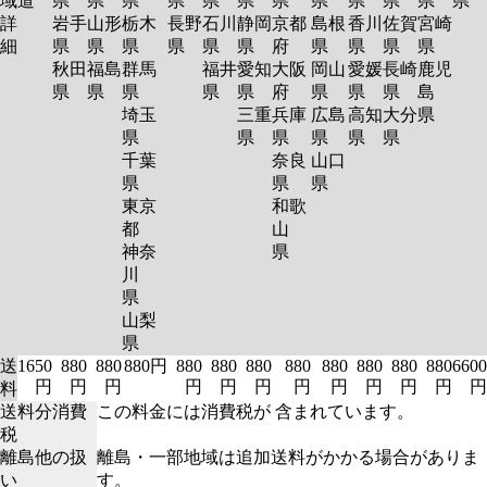
域
道
県
県
県
県
県
県
県
県
県
県
県
県
詳
岩手
山形
栃木
長野
石川
静岡
京都
島根
香川
佐賀
宮崎
細
県
県
県
県
県
県
府
県
県
県
県
秋田
福島
群馬
福井
愛知
大阪
岡山
愛媛
長崎
鹿児
県
県
県
県
県
府
県
県
県
島
埼玉
三重
兵庫
広島
高知
大分
県
県
県
県
県
県
県
千葉
奈良
山口
県
県
県
東京
和歌
都
山
神奈
県
川
県
山梨
県
送
1650
880
880
880円
880
880
880
880
880
880
880
880
6600
円
円
円
円
円
円
円
円
円
円
円
円
料
送料分消費
この料金には消費税が 含まれています。
税
離島他の扱
離島・一部地域は追加送料がかかる場合がありま
い
す。