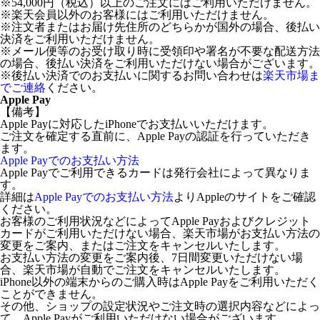
※54,000円（税込）以上のご注文にはご利用いただけません。
※楽天会員以外のお客様にはご利用いただけません。
※注文者またはお届け先住所のどちらかが国外の場合、後払い
決済をご利用いただけません。
※メール便等のお受け取り時に受領印や署名が不要な配送方法
の場合、後払い決済をご利用いただけない場合がございます。
※後払い決済でのお支払いに関するお問い合わせは
楽天市場ま
でご連絡
ください。
Apple Pay
【備考】
Apple Payに対応したiPhoneでお支払いいただけます。
ご注文を確定する直前に、Apple Payの認証を行っていただき
ます。
Apple Payでのお支払い方法
Apple Payでご利用できるカードは発行会社によって異なりま
す。
詳細は
Apple Payでのお支払い方法
よりAppleのサイトをご確認
ください。
お客様のご利用状況などによってApple Payおよびクレジット
カードがご利用いただけない場合、楽天市場がお支払い方法の
変更をご案内、またはご注文をキャンセルいたします。
お支払い方法の変更をご案内後、7日間変更いただけない場
合、楽天市場が自動でご注文をキャンセルいたします。
iPhone以外の端末からのご購入時はApple Payをご利用いただく
ことができません。
その他、ショップの設定状況やご注文時の選択内容などによっ
て、Apple Payがご利用いただけない場合がございます。