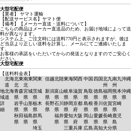
大型宅配便
【業者】 ヤマト運輸
【配送サービス名】ヤマト便
【備考】【メーカー直送・送料について】
こちらの商品はメーカー直送品のため、お届け地域によって送
料が異なります。
システム上、ご注文時には送料770円と表示されますが、後ほ
ど当店より正しい送料を計算し、メールにてご連絡いたしま
す。
お客様の承諾をいただいてからの発送となりますのでご安心く
ださい。
大型宅配便
【送料料金表】
北海
北東
南東
関東
信越
北陸
東海
関西
中国
四国
北九
南九
沖縄
道
北
北
州
州
地
北海
青森
宮城
茨城
新潟
富山
岐阜
滋賀
鳥取
徳島
福岡
熊本
沖縄
域
道
県
県
県
県
県
県
県
県
県
県
県
県
詳
岩手
山形
栃木
長野
石川
静岡
京都
島根
香川
佐賀
宮崎
細
県
県
県
県
県
県
府
県
県
県
県
秋田
福島
群馬
福井
愛知
大阪
岡山
愛媛
長崎
鹿児
県
県
県
県
県
府
県
県
県
島
埼玉
三重
兵庫
広島
高知
大分
県