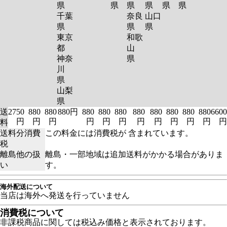
県
県
県
県
県
県
千葉
奈良
山口
県
県
県
東京
和歌
都
山
神奈
県
川
県
山梨
県
送
2750
880
880
880円
880
880
880
880
880
880
880
880
6600
円
円
円
円
円
円
円
円
円
円
円
円
料
送料分消費
この料金には消費税が 含まれています。
税
離島他の扱
離島・一部地域は追加送料がかかる場合がありま
い
す。
海外配送について
当店は海外へ発送を行っていません
消費税について
非課税商品に関しては税込み価格と表示されております。