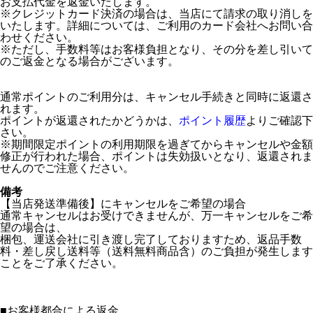
お支払代金を返金いたします。
※クレジットカード決済の場合は、当店にて請求の取り消しを
いたします。詳細については、ご利用のカード会社へお問い合
わせください。
※ただし、手数料等はお客様負担となり、その分を差し引いて
のご返金となる場合がございます。
通常ポイントのご利用分は、キャンセル手続きと同時に返還さ
れます。
ポイントが返還されたかどうかは、
ポイント履歴
よりご確認下
さい。
※期間限定ポイントの利用期限を過ぎてからキャンセルや金額
修正が行われた場合、ポイントは失効扱いとなり、返還されま
せんのでご注意ください。
備考
【当店発送準備後】にキャンセルをご希望の場合
通常キャンセルはお受けできませんが、万一キャンセルをご希
望の場合は、
梱包、運送会社に引き渡し完了しておりますため、返品手数
料・差し戻し送料等（送料無料商品含）のご負担が発生します
ことをご了承ください。
■
お客様都合による返金