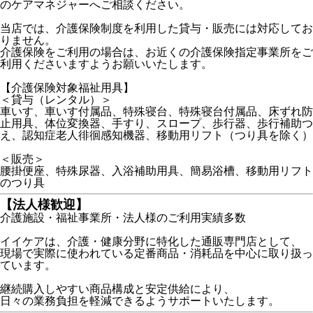
のケアマネジャーへご相談ください。
当店では、介護保険制度を利用した貸与・販売には対応してお
りません。
介護保険をご利用の場合は、お近くの介護保険指定事業所をご
利用くださいますようお願いいたします。
【介護保険対象福祉用具】
＜貸与（レンタル）＞
車いす、車いす付属品、特殊寝台、特殊寝台付属品、床ずれ防
止用具、体位変換器、手すり、スロープ、歩行器、歩行補助つ
え、認知症老人徘徊感知機器、移動用リフト（つり具を除く）
＜販売＞
腰掛便座、特殊尿器、入浴補助用具、簡易浴槽、移動用リフト
のつり具
【法人様歓迎】
介護施設・福祉事業所・法人様のご利用実績多数
イイケアは、介護・健康分野に特化した通販専門店として、
現場で実際に使われている定番商品・消耗品を中心に取り扱っ
ています。
継続購入しやすい商品構成と安定供給により、
日々の業務負担を軽減できるようサポートいたします。