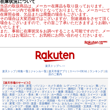
在庫状況について
当店の取扱商品は、メーカー在庫品を取り扱っております。
商品ページ内で在庫有りとなっておりましても、メーカーにて
在庫照会後、欠品または廃盤の場合もございます。
その場合は大変恐縮ではございますが、別途連絡をさせて頂く
場合もございますので、その旨ご了承いただきますようお願い
いたします。
また、事前に在庫状況をお調べすることも可能ですので、メー
ルまたはお電話にて、お気軽にお問い合わせくださいませ。
楽天トップへ >>
楽天トップ
|
特集一覧
|
ジャンル一覧
|
楽天市場アプリ
|
スーパーDEAL
|
ランキング
|
出
店のご案内
【楽天市場のサービス】
ファッション 総合
|
家電・パソコン・カメラ 総合
|
レディースファッション
|
靴
|
バッ
グ・小物・ブランド雑貨
|
ジュエリー・アクセサリー
|
腕時計
|
下着・ナイトウェア
|
キ
ッズ・ベビー用品・マタニティ
|
ダイエット・健康
|
医薬品・コンタクトレンズ・介護
用品
|
美容・コスメ・香水
|
車・バイク
|
カー用品・バイク用品
|
食品
|
スイーツ・お菓
子
|
水・ソフトドリンク
|
ビール・洋酒
|
日本酒・焼酎
|
ワイン
|
パソコン・PCパー
ツ
|
タブレットPC・スマートフォン
|
光回線・モバイル通信
|
TV・レコーダー・オーデ
ィオ
|
家電
|
CD・DVD
|
楽器・音楽機材
|
ゲーム
|
おもちゃ
|
ホビー
|
サービス・リフォ
ーム
|
インテリア・収納
|
寝具・ベッド・マットレス
|
日用品雑貨・文房具・手芸
|
キッ
チン用品・食器・調理器具
|
花・観葉植物
|
ガーデン・DIY・工具
|
ペットフード ・ ペ