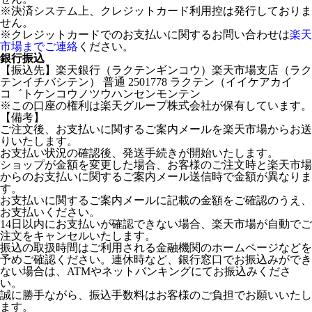
※決済システム上、クレジットカード利用控は発行しておりま
せん。
※クレジットカードでのお支払いに関するお問い合わせは
楽天
市場までご連絡
ください。
銀行振込
【振込先】楽天銀行（ラクテンギンコウ）楽天市場支店（ラク
テンイチバシテン） 普通 2501778 ラクテン（イイケアカイ
コ゛トケンコウノツウハンセンモンテン
※この口座の権利は楽天グループ株式会社が保有しています。
【備考】
ご注文後、お支払いに関するご案内メールを楽天市場からお送
りいたします。
お支払い状況の確認後、発送手続きが開始いたします。
ショップが金額を変更した場合、お客様のご注文時と楽天市場
からのお支払いに関するご案内メール送信時で金額が異なりま
す。
お支払いに関するご案内メールに記載の金額をご確認のうえ、
お支払いください。
14日以内にお支払いが確認できない場合、楽天市場が自動でご
注文をキャンセルいたします。
振込の取扱時間はご利用される金融機関のホームページなどを
予めご確認ください。連休時など、銀行窓口でお振込みができ
ない場合は、ATMやネットバンキングにてお振込みくださ
い。
誠に勝手ながら、振込手数料はお客様のご負担でお願いいたし
ます。