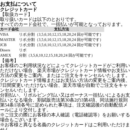
お支払について
クレジットカード
【取扱カード】
取り扱いカードは以下のとおりです。
すべてのカード会社で、一括払いが可能となっております。
カード会社
支払方法
VISA
リボ,分割（3,5,6,10,12,15,18,20,24 回が可能です）
MASTER
リボ,分割（3,5,6,10,12,15,18,20,24 回が可能です）
JCB
リボ,分割（3,5,6,10,12,15,18,20,24 回が可能です）
Diners
リボ
AMEX
分割（3,5,6,10,12,15,18,20,24 回が可能です）
【備考】
お客様のご利用状況などによってクレジットカードがご利用い
ただけない場合、楽天市場がクレジットカード情報やお支払い
方法の変更をご案内、またはご注文をキャンセルいたします。
クレジットカード情報またはお支払い方法の変更をご案内後、
7日間変更いただけない場合、楽天市場が自動でご注文をキャ
ンセルいたします。
分割払い、リボルビング払い又はボーナス一括払いによるお支
払いとなる場合、割賦販売法第30条2の3第4項、同法施行規則
第54条1項各号に定められた事項は、注文確認後の自動配信メ
ールにより交付します。
※ご注文の際にお客様の本人確認（電話確認等）をお願いする
場合もございます。
※お客様と異なる名義のクレジットカードはご利用いただけま
せん。