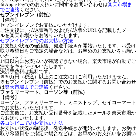
※Apple Payでのお支払いに関するお問い合わせは
楽天市場ま
でご連絡
ください。
セブンイレブン（前払）
【備考】
セブンイレブンでお支払いいただけます。
ご注文後に、払込票番号および払込票のURLを記載したメー
ルを楽天市場からお送りいたします。
セブンイレブンでのお支払い方法
お支払い状況の確認後、発送手続きが開始いたします。お受け
取り希望日をご指定の場合などは、お早めのお支払いをお願い
いたします。
14日以内にお支払いが確認できない場合、楽天市場が自動でご
注文をキャンセルいたします。
決済手数料は無料です。
※30万円（税込）以上のご注文にはご利用いただけません。
※セブンイレブン（前払）でのお支払いに関するお問い合わせ
は
楽天市場までご連絡
ください。
ファミリーマート、ローソン等（前払）
【備考】
ローソン、ファミリーマート、ミニストップ、セイコーマート
でお支払いいただけます。
ご注文後に、お支払い受付番号を記載したメールを楽天市場か
らお送りいたします。
各コンビニでのお支払い方法
お支払い状況の確認後、発送手続きが開始いたします。お受け
取り希望日をご指定の場合などは、お早めのお支払いをお願い