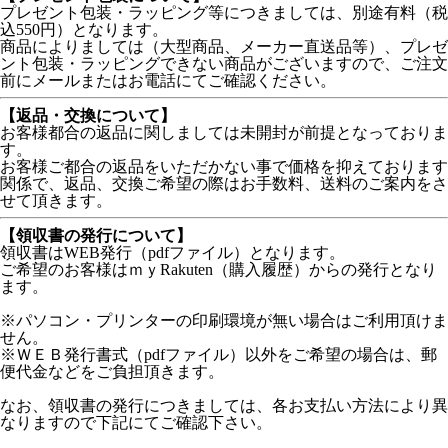
プレゼント包装・ラッピング等につきましては、別途有料（税
込550円）となります。
商品によりましては（大型商品、メーカー直送品等）、プレゼ
ント包装・ラッピングできない商品がございますので、ご注文
前にメールまたはお電話にてご確認ください。
【返品・交換について】
お客様都合の返品に関しましては未開封が前提となっておりま
す。
お客様ご都合の返品をいただかない事で価格を抑えております
関係で、返品、交換ご希望の際はお手数料、送料のご案内をさ
せて頂きます。
【領収書の発行について】
領収書はWEB発行（pdfファイル）となります。
ご希望のお客様はｍｙRakuten（購入履歴）からの発行となり
ます。
※パソコン・プリンターの印刷環境が無い場合はご利用頂けま
せん。
※ＷＥＢ発行書式（pdfファイル）以外をご希望の場合は、郵
便代金などをご負担頂きます。
なお、領収書の発行につきましては、各お支払い方法により異
なりますので下記にてご確認下さい。