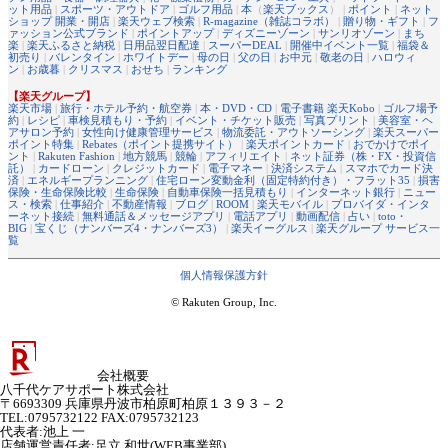
ット用品
|
スポーツ・アウトドア
|
ゴルフ用品
|
本
（
楽天ブックス
） |
ポイント
|
ネット
ショップ 開業・開店
|
楽天ウェブ検索
|
R-magazine（雑誌コラボ）
|
贈り物・ギフト
|
フ
ァッション公式ブランド
|
ポイントアップ
|
ディズニーゾーン
|
サンリオゾーン
|
まち
楽
|
楽天ふるさと納税
|
日用品翌日配達
|
スーパーDEAL
|
開催中イベント一覧
|
福袋＆
初売り
|
バレンタイン
|
ホワイトデー
|
母の日
|
父の日
|
お中元
|
敬老の日
|
ハロウィ
ン
|
お歳暮
|
クリスマス
|
おせち
|
ランキング
【楽天グループ】
楽天市場
|
旅行・ホテル予約・航空券
|
本・DVD・CD
|
電子書籍 楽天Kobo
|
ゴルフ場予
約
|
レシピ
|
車検見積もり・予約
|
イベント・チケット販売
|
写真プリント
|
美容室・ヘ
アサロン予約
|
女性向け健康管理サービス
|
物流委託・アウトソーシング
|
楽天スーパー
ポイント特集
|
Rebates（ポイント提携サイト）
|
楽天ポイントカード
|
おでかけでポイ
ント
|
Rakuten Fashion
|
地方競馬
|
競輪
|
アフィリエイト
|
ネット証券（株・FX・投資信
託）
|
カードローン
|
クレジットカード
|
電子マネー
|
決済システム
|
スマホでカード決
済
|
エネルギープランニング
|
住宅ローン変動金利（固定特約付き）・フラット35
|
損害
保険・生命保険比較
|
生命保険
|
自動車保険一括見積もり
|
インターネット銀行
|
ニュー
ス・検索
|
仕事紹介
|
不動産情報
|
ブログ
|
ROOM
|
楽天モバイル
|
プロバイダ・インタ
ーネット接続
|
無料通話＆メッセージアプリ
|
電話アプリ
|
動画配信
|
占い
|
toto・
BIG
|
宝くじ（ナンバーズ4・ナンバーズ3）
|
楽天イーグルス
|
楽天グループ サービス一
覧
個人情報保護方針
© Rakuten Group, Inc.
会社概要
八千代ケアサポート株式会社
〒6693309 兵庫県丹波市柏原町柏原１３９３－２
TEL:0795732122 FAX:0795732123
代表者
:
池上 一
店舗運営責任者
:
足立 和世(WEB事業部)