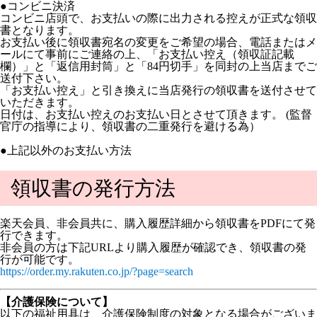
●コンビニ決済
コンビニ店頭で、お支払いの際に出力される控えが正式な領収
書となります。
お支払い後に領収書宛名の変更をご希望の場合、電話またはメ
ールにて事前にご連絡の上、「お支払い控え（領収証記載
欄）」と「返信用封筒」と「84円切手」を同封の上当店までご
送付下さい。
「お支払い控え」と引き換えに当店発行の領収書を送付させて
いただきます。
日付は、お支払い控えのお支払い日とさせて頂きます。 (監督
官庁の指導により、領収書の二重発行を避ける為）
●上記以外のお支払い方法
領収書の発行方法
楽天会員、非会員共に、購入履歴詳細から領収書をPDFにて発
行できます。
非会員の方は下記URLより購入履歴が確認でき、領収書の発
行が可能です。
https://order.my.rakuten.co.jp/?page=search
【介護保険について】
以下の福祉用具は、介護保険制度の対象となる場合がございま