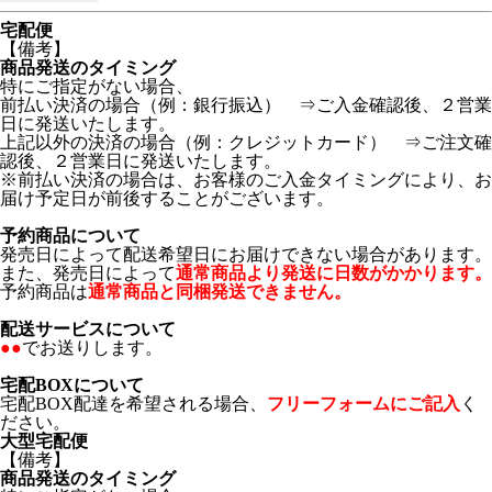
宅配便
【備考】
商品発送のタイミング
特にご指定がない場合、
前払い決済の場合（例：銀行振込） ⇒ご入金確認後、２営業
日に発送いたします。
上記以外の決済の場合（例：クレジットカード） ⇒ご注文確
認後、２営業日に発送いたします。
※前払い決済の場合は、お客様のご入金タイミングにより、お
届け予定日が前後することがございます。
予約商品について
発売日によって配送希望日にお届けできない場合があります。
また、発売日によって
通常商品より発送に日数がかかります。
予約商品は
通常商品と同梱発送できません。
配送サービスについて
●●
でお送りします。
宅配BOXについて
宅配BOX配達を希望される場合、
フリーフォームにご記入
く
ださい。
大型宅配便
【備考】
商品発送のタイミング