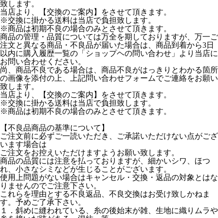
致します。
当店より、【交換のご案内】をさせて頂きます。
※交換に掛かる送料は当店で負担致します。
※商品は初期不良の場合のみとさせて頂きます。
商品の管理・品質については万全を期しておりますが、万一ご
注文と異なる商品・不良品が届いた場合は、商品到着から3日
以内に購入履歴一覧の「ショップヘの問い合わせ」より当店に
お問い合わせください。
尚、商品不良である場合は、商品不良がはっきりとわかる箇所
の画像を添付の上、上記問い合わせフォームでご連絡をお願い
致します。
当店より、【交換のご案内】をさせて頂きます。
※交換に掛かる送料は当店で負担致します。
※商品は初期不良の場合のみとさせて頂きます。
【不良品商品の基準について】
ご注文前に必ずご一読いただき、ご承諾いただけない点がござ
います場合は
ご注文をお控えいただけますようお願い致します。
商品の品質には注意を払っておりますが、細かいシワ、ほつ
れ、小さなシミなどが生じることがございます。
使用上問題がない場合はキャンセル・交換・返品の対象とはな
りませんのでご注意下さい。
これらを理由とする不良返品、不良交換はお受け致しかねま
す。予めご了承下さい。
１．斜めに縫われている、糸の後始末が雑、生地に織りムラや