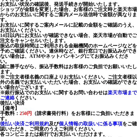
お支払い状況の確認後、発送手続きが開始いたします。
ショップが金額を変更した場合、お客様のご注文時と楽天市場
からのお支払いに関するご案内メール送信時で金額が異なりま
す。
お支払いに関するご案内メールに記載の金額をご確認のうえ、
お支払いください。
14日以内にお支払いが確認できない場合、楽天市場が自動でご
注文をキャンセルいたします。
振込の取扱時間はご利用される金融機関のホームページなどを
予めご確認ください。連休時など、銀行窓口でお振込みができ
ない場合は、ATMやネットバンキングにてお振込みくださ
い。
誠に勝手ながら、振込手数料はお客様のご負担でお願いいたし
ます。
※ご注文者様名義の口座よりお支払いください。ご注文者様以
外の名義でお支払いいただいた場合、お支払いの確認ができな
い場合がございます。
※銀行振込でのお支払いに関するお問い合わせは
楽天市場まで
ご連絡
ください。
後払い決済
【備考】
手数料：
250円
（請求書発行料）をお客様にご負担いただきま
す。
後払い決済ご利用規約
及び
個人情報の取扱いに係る事項
をご確
認いただき、ご同意のうえご利用ください。
各コンビニまたは銀行でお支払いいただけます。