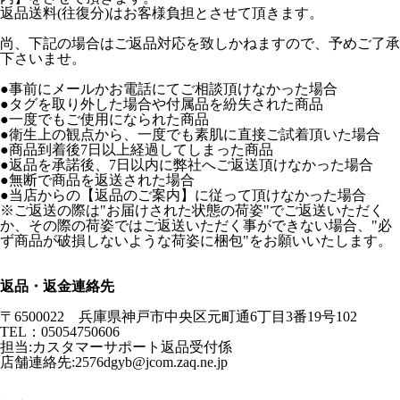
返品送料(往復分)はお客様負担とさせて頂きます。
尚、下記の場合はご返品対応を致しかねますので、予めご了承
下さいませ。
●事前にメールかお電話にてご相談頂けなかった場合
●タグを取り外した場合や付属品を紛失された商品
●一度でもご使用になられた商品
●衛生上の観点から、一度でも素肌に直接ご試着頂いた場合
●商品到着後7日以上経過してしまった商品
●返品を承諾後、7日以内に弊社へご返送頂けなかった場合
●無断で商品を返送された場合
●当店からの【返品のご案内】に従って頂けなかった場合
※ご返送の際は"お届けされた状態の荷姿"でご返送いただく
か、その際の荷姿ではご返送いただく事ができない場合、"必
ず商品が破損しないような荷姿に梱包"をお願いいたします。
返品・返金連絡先
〒6500022 兵庫県神戸市中央区元町通6丁目3番19号102
TEL：05054750606
担当:カスタマーサポート返品受付係
店舗連絡先:2576dgyb@jcom.zaq.ne.jp