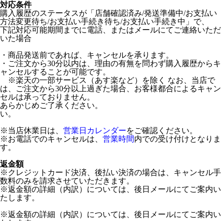
対応条件
購入履歴のステータスが「店舗確認済み/発送準備中/お支払い
方法変更待ち/お支払い手続き待ち/お支払い手続き中」で、
下記対応可能期間までに電話、またはメールにてご連絡いただ
いた場合
・商品発送前であれば、キャンセルを承ります。
・ご注文から30分以内は、理由の有無を問わず購入履歴からキ
ャンセルすることが可能です。
※楽天の一部サービス（あす楽など）を除く なお、当店で
は、ご注文から30分以上過ぎた場合、お客様都合によるキャン
セルは承っておりません。
あらかじめご了承ください。
い。
※当店休業日は、
営業日カレンダー
をご確認ください。
※お電話でのキャンセルは、
営業時間
内での受け付けとなりま
す。
返金額
※クレジットカード決済、後払い決済の場合は、キャンセル手
数料のみを請求させていただきます。
※返金額の詳細（内訳）については、後日メールにてご案内い
たします。
※返金額の詳細（内訳）については、後日メールにてご案内い