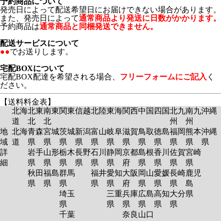
予約商品について
発売日によって配送希望日にお届けできない場合があります。
また、発売日によって
通常商品より発送に日数がかかります。
予約商品は
通常商品と同梱発送できません。
配送サービスについて
●●
でお送りします。
宅配BOXについて
宅配BOX配達を希望される場合、
フリーフォームにご記入
く
ださい。
【送料料金表】
北海
北東
南東
関東
信越
北陸
東海
関西
中国
四国
北九
南九
沖縄
道
北
北
州
州
地
北海
青森
宮城
茨城
新潟
富山
岐阜
滋賀
鳥取
徳島
福岡
熊本
沖縄
域
道
県
県
県
県
県
県
県
県
県
県
県
県
詳
岩手
山形
栃木
長野
石川
静岡
京都
島根
香川
佐賀
宮崎
細
県
県
県
県
県
県
府
県
県
県
県
秋田
福島
群馬
福井
愛知
大阪
岡山
愛媛
長崎
鹿児
県
県
県
県
県
府
県
県
県
島
埼玉
三重
兵庫
広島
高知
大分
県
県
県
県
県
県
県
千葉
奈良
山口