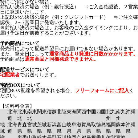
特にご指定がない場合、
前払い決済の場合（例：銀行振込） ⇒ご入金確認後、２営業
日に発送いたします。
上記以外の決済の場合（例：クレジットカード） ⇒ご注文確
認後、2～7営業日に発送いたします。
※前払い決済の場合は、お客様のご入金タイミングにより、お
届け予定日が前後することがございます。
予約商品について
発売日によって配送希望日にお届けできない場合があります。
また、発売日によって
通常商品より発送に日数がかかります。
予約商品は
通常商品と同梱発送できません。
配送サービスについて
宅配業者
でお送りします。
宅配BOXについて
宅配BOX配達を希望される場合、
フリーフォームにご記入
く
ださい。
【送料料金表】
北海
北東
南東
関東
信越
北陸
東海
関西
中国
四国
北九
南九
沖縄
道
北
北
州
州
地
北海
青森
宮城
茨城
新潟
富山
岐阜
滋賀
鳥取
徳島
福岡
熊本
沖縄
域
道
県
県
県
県
県
県
県
県
県
県
県
県
詳
岩手
山形
栃木
長野
石川
静岡
京都
島根
香川
佐賀
宮崎