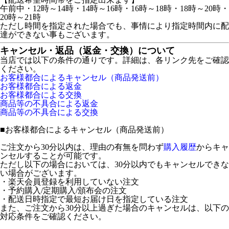
午前中・12時～14時・14時～16時・16時～18時・18時～20時・
20時～21時
ただし時間を指定された場合でも、事情により指定時間内に配
達ができない事もございます。
キャンセル・返品（返金・交換）について
当店では以下の条件の通りです。詳細は、各リンク先をご確認
ください。
お客様都合によるキャンセル（商品発送前）
お客様都合による返金
お客様都合による交換
商品等の不具合による返金
商品等の不具合による交換
■
お客様都合によるキャンセル（商品発送前）
ご注文から30分以内は、理由の有無を問わず
購入履歴
からキャ
ンセルすることが可能です。
ただし以下の場合においては、30分以内でもキャンセルできな
い場合がございます。
・楽天会員登録を利用していない注文
・予約購入/定期購入/頒布会の注文
・配送日時指定で最短お届け日を指定している注文
また、ご注文から30分以上過ぎた場合のキャンセルは、以下の
対応条件をご確認ください。