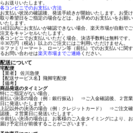
らお送りいたします。
各コンビニでのお支払い方法
お支払い状況の確認後、発送手続きが開始いたします。お受け
取り希望日をご指定の場合などは、お早めのお支払いをお願い
いたします。
14日以内にお支払いが確認できない場合、楽天市場が自動でご
注文をキャンセルいたします。
各コンビニでお支払いいただく場合、決済手数料は無料です。
※30万円（税込）以上のご注文にはご利用いただけません。
※ファミリーマート、ローソン等（前払）でのお支払いに関す
るお問い合わせは
楽天市場までご連絡
ください。
配送について
宅配便
【業者】 佐川急便
【配送サービス名】飛脚宅配便
【備考】
商品発送のタイミング
特にご指定がない場合、
前払い決済の場合（例：銀行振込） ⇒ご入金確認後、２営業
日に発送いたします。
上記以外の決済の場合（例：クレジットカード） ⇒ご注文確
認後、２営業日に発送いたします。
※前払い決済の場合は、お客様のご入金タイミングにより、お
届け予定日が前後することがございます。