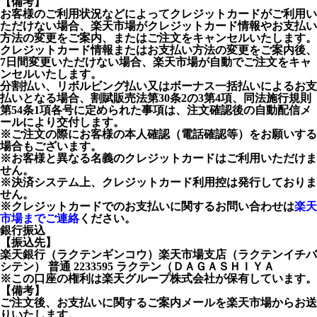
【備考】
お客様のご利用状況などによってクレジットカードがご利用い
ただけない場合、楽天市場がクレジットカード情報やお支払い
方法の変更をご案内、またはご注文をキャンセルいたします。
クレジットカード情報またはお支払い方法の変更をご案内後、
7日間変更いただけない場合、楽天市場が自動でご注文をキャ
ンセルいたします。
分割払い、リボルビング払い又はボーナス一括払いによるお支
払いとなる場合、割賦販売法第30条2の3第4項、同法施行規則
第54条1項各号に定められた事項は、注文確認後の自動配信メ
ールにより交付します。
※ご注文の際にお客様の本人確認（電話確認等）をお願いする
場合もございます。
※お客様と異なる名義のクレジットカードはご利用いただけま
せん。
※決済システム上、クレジットカード利用控は発行しておりま
せん。
※クレジットカードでのお支払いに関するお問い合わせは
楽天
市場までご連絡
ください。
銀行振込
【振込先】
楽天銀行（ラクテンギンコウ）楽天市場支店（ラクテンイチバ
シテン） 普通 2233595 ラクテン（ＤＡＧＡＳＨＩＹＡ
※この口座の権利は楽天グループ株式会社が保有しています。
【備考】
ご注文後、お支払いに関するご案内メールを楽天市場からお送
りいたします。