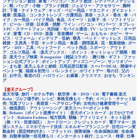
ファッション 総合
|
家電・パソコン・カメラ 総合
|
レディースファッショ
ン
|
靴
|
バッグ・小物・ブランド雑貨
|
ジュエリー・アクセサリー
|
腕時
計
|
下着・ナイトウェア
|
キッズ・ベビー用品・マタニティ
|
ダイエット・
健康
|
医薬品・コンタクトレンズ・介護用品
|
美容・コスメ・香水
|
車・バ
イク
|
カー用品・バイク用品
|
食品
|
スイーツ・お菓子
|
水・ソフトドリン
ク
|
ビール・洋酒
|
日本酒・焼酎
|
ワイン
|
パソコン・PCパーツ
|
タブレッ
トPC・スマートフォン
|
光回線・モバイル通信
|
TV・レコーダー・オーデ
ィオ
|
家電
|
CD・DVD
|
楽器・音楽機材
|
ゲーム
|
おもちゃ
|
ホビー
|
サー
ビス・リフォーム
|
インテリア・収納
|
寝具・ベッド・マットレス
|
日用品
雑貨・文房具・手芸
|
キッチン用品・食器・調理器具
|
花・観葉植物
|
ガー
デン・DIY・工具
|
ペットフード ・ ペット用品
|
スポーツ・アウトド
ア
|
ゴルフ用品
|
本
（
楽天ブックス
） |
ポイント
|
ネットショップ 開業・開
店
|
楽天ウェブ検索
|
R-magazine（雑誌コラボ）
|
贈り物・ギフト
|
ファッ
ション公式ブランド
|
ポイントアップ
|
ディズニーゾーン
|
サンリオゾー
ン
|
まち楽
|
楽天ふるさと納税
|
日用品翌日配達
|
スーパーDEAL
|
開催中イ
ベント一覧
|
福袋＆初売り
|
バレンタイン
|
ホワイトデー
|
母の日
|
父の
日
|
お中元
|
敬老の日
|
ハロウィン
|
お歳暮
|
クリスマス
|
おせち
|
ランキン
グ
【楽天グループ】
楽天市場
|
旅行・ホテル予約・航空券
|
本・DVD・CD
|
電子書籍 楽天
Kobo
|
ゴルフ場予約
|
レシピ
|
車検見積もり・予約
|
イベント・チケット販
売
|
写真プリント
|
美容室・ヘアサロン予約
|
女性向け健康管理サービ
ス
|
物流委託・アウトソーシング
|
楽天スーパーポイント特
集
|
Rebates（ポイント提携サイト）
|
楽天ポイントカード
|
おでかけでポ
イント
|
Rakuten Fashion
|
地方競馬
|
競輪
|
アフィリエイト
|
ネット証券
（株・FX・投資信託）
|
カードローン
|
クレジットカード
|
電子マネー
|
決
済システム
|
スマホでカード決済
|
エネルギープランニング
|
住宅ローン変
動金利（固定特約付き）・フラット35
|
損害保険・生命保険比較
|
生命保
険
|
自動車保険一括見積もり
|
インターネット銀行
|
ニュース・検索
|
仕事