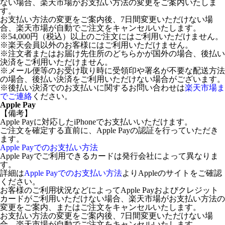
ない場合、楽天市場がお支払い方法の変更をご案内いたしま
す。
お支払い方法の変更をご案内後、7日間変更いただけない場
合、楽天市場が自動でご注文をキャンセルいたします。
※54,000円（税込）以上のご注文にはご利用いただけません。
※楽天会員以外のお客様にはご利用いただけません。
※注文者またはお届け先住所のどちらかが国外の場合、後払い
決済をご利用いただけません。
※メール便等のお受け取り時に受領印や署名が不要な配送方法
の場合、後払い決済をご利用いただけない場合がございます。
※後払い決済でのお支払いに関するお問い合わせは
楽天市場ま
でご連絡
ください。
Apple Pay
【備考】
Apple Payに対応したiPhoneでお支払いいただけます。
ご注文を確定する直前に、Apple Payの認証を行っていただき
ます。
Apple Payでのお支払い方法
Apple Payでご利用できるカードは発行会社によって異なりま
す。
詳細は
Apple Payでのお支払い方法
よりAppleのサイトをご確認
ください。
お客様のご利用状況などによってApple Payおよびクレジット
カードがご利用いただけない場合、楽天市場がお支払い方法の
変更をご案内、またはご注文をキャンセルいたします。
お支払い方法の変更をご案内後、7日間変更いただけない場
合、楽天市場が自動でご注文をキャンセルいたします。