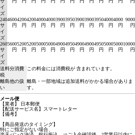
サ
円
円
円
円
円
円
円
円
円
円
円
円
円
イ
ズ
240
4600
4200
4200
4000
4000
3900
3950
3900
3900
3950
4000
4000
9000
サ
円
円
円
円
円
円
円
円
円
円
円
円
円
イ
ズ
260
5600
5200
5200
5000
5000
4900
4950
4900
4900
4950
5000
5000
10000
サ
円
円
円
円
円
円
円
円
円
円
円
円
円
イ
ズ
送料分消費
この料金には消費税が 含まれています。
税
離島他の扱
離島・一部地域は追加送料がかかる場合がありま
い
す。
メール便
【業者】 日本郵便
【配送サービス名】スマートレター
【備考】
【商品発送のタイミング】
特にご指定がない場合、
楽天バンク決済、銀行振込 ⇒ご入金確認後、2営業日以内に