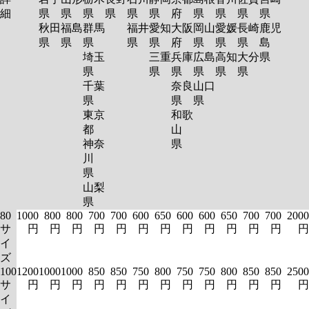
細
県
県
県
県
県
県
府
県
県
県
県
秋田
福島
群馬
福井
愛知
大阪
岡山
愛媛
長崎
鹿児
県
県
県
県
県
府
県
県
県
島
埼玉
三重
兵庫
広島
高知
大分
県
県
県
県
県
県
県
千葉
奈良
山口
県
県
県
東京
和歌
都
山
神奈
県
川
県
山梨
県
80
1000
800
800
700
700
600
650
600
600
650
700
700
2000
サ
円
円
円
円
円
円
円
円
円
円
円
円
円
イ
ズ
100
1200
1000
1000
850
850
750
800
750
750
800
850
850
2500
サ
円
円
円
円
円
円
円
円
円
円
円
円
円
イ