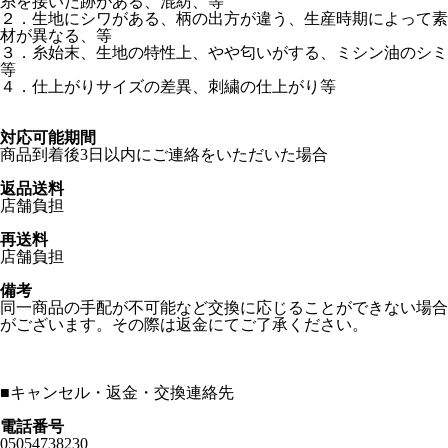
糸を接いだ跡がある、混紡、等
２．生地にシワがある、柄の出方が違う、生産時期によって素
材が異なる、等
３．糸始末、生地の特性上、やや匂いがする、ミシン油のシミ
等
４．仕上がりサイズの差異、刺繍の仕上がり等
対応可能期間
商品到着後3日以内にご連絡をいただいた場合
返品送料
店舗負担
再送料
店舗負担
備考
同一商品の手配が不可能など交換に応じることができない場合
がございます。その際は返金にてご了承ください。
■
キャンセル・返金・交換連絡先
電話番号
05054738230