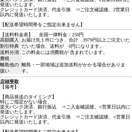
発送いたします。
クレジットカード決済、代金引換 ⇒ご注文確認後、2営業日
以内に発送いたします。
【配送希望時間帯をご指定出来ません】
【送料料金表】
全国一律料金：250円
高額購入
お届け先１件につき、合計 3979円以上ご注文いた
割引特典
だいた場合、送料が 0円になります。
送料分消
この料金には消費税が 含まれています。
費税
離島他の
離島・一部地域は追加送料がかかる場合がありま
扱い
す。
店頭受取
【備考】
【商品発送のタイミング】
特にご指定がない場合、
楽天バンク決済、銀行振込 ⇒ご入金確認後、○営業日以内に
発送いたします。
クレジットカード決済、代金引換 ⇒ご注文確認後、○営業日
以内に発送いたします。
【配送希望時間帯をご指定出来ます】