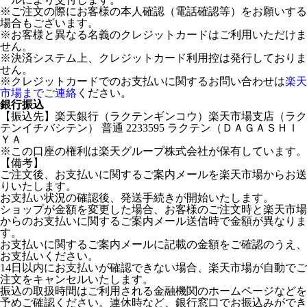
※ご注文の際にお客様の本人確認（電話確認等）をお願いする
場合もございます。
※お客様と異なる名義のクレジットカードはご利用いただけま
せん。
※決済システム上、クレジットカード利用控は発行しておりま
せん。
※クレジットカードでのお支払いに関するお問い合わせは
楽天
市場までご連絡
ください。
銀行振込
【振込先】楽天銀行（ラクテンギンコウ）楽天市場支店（ラク
テンイチバシテン） 普通 2233595 ラクテン（ＤＡＧＡＳＨＩ
ＹＡ
※この口座の権利は楽天グループ株式会社が保有しています。
【備考】
ご注文後、お支払いに関するご案内メールを楽天市場からお送
りいたします。
お支払い状況の確認後、発送手続きが開始いたします。
ショップが金額を変更した場合、お客様のご注文時と楽天市場
からのお支払いに関するご案内メール送信時で金額が異なりま
す。
お支払いに関するご案内メールに記載の金額をご確認のうえ、
お支払いください。
14日以内にお支払いが確認できない場合、楽天市場が自動でご
注文をキャンセルいたします。
振込の取扱時間はご利用される金融機関のホームページなどを
予めご確認ください。連休時など、銀行窓口でお振込みができ