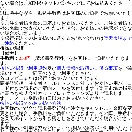
ない場合は、ATMやネットバンキングにてお振込みくださ
い。
誠に勝手ながら、振込手数料はお客様のご負担でお願いいたし
ます。
※ご注文者様名義の口座よりお支払いください。ご注文者様以
外の名義でお支払いいただいた場合、お支払いの確認ができな
い場合がございます。
※銀行振込でのお支払いに関するお問い合わせは
楽天市場まで
ご連絡
ください。
後払い決済
【備考】
手数料：
250円
（請求書発行料）をお客様にご負担いただきま
す。
後払い決済ご利用規約
及び
個人情報の取扱いに係る事項
をご確
認いただき、ご同意のうえご利用ください。
各コンビニまたは銀行でお支払いいただけます。
商品発送後、注文者メールアドレスに対してお支払い用バーコ
ード付きの請求のご案内メールを送付します（楽天市場の指示
に基づき株式会社ネットプロテクションズよりご請求しま
す）。メール受取後14日以内にお支払いください。
後払い決済でのお支払い方法
お客様のご都合で請求書発行後に注文をキャンセル・金額を変
更された場合、手数料をご負担いただきます。その際、手数料
を楽天ポイントから引き落としをさせていただく場合がござい
ます。
お客様のご利用状況などによって後払い決済がご利用いただけ