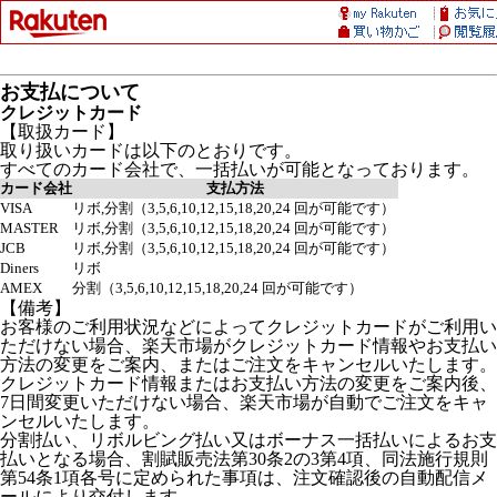
お支払について
クレジットカード
【取扱カード】
取り扱いカードは以下のとおりです。
すべてのカード会社で、一括払いが可能となっております。
カード会社
支払方法
VISA
リボ,分割（3,5,6,10,12,15,18,20,24 回が可能です）
MASTER
リボ,分割（3,5,6,10,12,15,18,20,24 回が可能です）
JCB
リボ,分割（3,5,6,10,12,15,18,20,24 回が可能です）
Diners
リボ
AMEX
分割（3,5,6,10,12,15,18,20,24 回が可能です）
【備考】
お客様のご利用状況などによってクレジットカードがご利用い
ただけない場合、楽天市場がクレジットカード情報やお支払い
方法の変更をご案内、またはご注文をキャンセルいたします。
クレジットカード情報またはお支払い方法の変更をご案内後、
7日間変更いただけない場合、楽天市場が自動でご注文をキャ
ンセルいたします。
分割払い、リボルビング払い又はボーナス一括払いによるお支
払いとなる場合、割賦販売法第30条2の3第4項、同法施行規則
第54条1項各号に定められた事項は、注文確認後の自動配信メ
ールにより交付します。