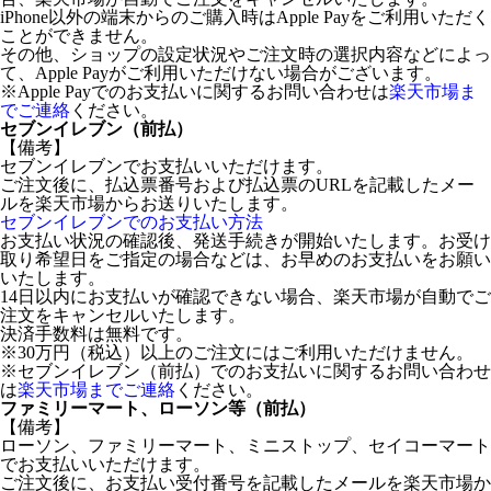
iPhone以外の端末からのご購入時はApple Payをご利用いただく
ことができません。
その他、ショップの設定状況やご注文時の選択内容などによっ
て、Apple Payがご利用いただけない場合がございます。
※Apple Payでのお支払いに関するお問い合わせは
楽天市場ま
でご連絡
ください。
セブンイレブン（前払）
【備考】
セブンイレブンでお支払いいただけます。
ご注文後に、払込票番号および払込票のURLを記載したメー
ルを楽天市場からお送りいたします。
セブンイレブンでのお支払い方法
お支払い状況の確認後、発送手続きが開始いたします。お受け
取り希望日をご指定の場合などは、お早めのお支払いをお願い
いたします。
14日以内にお支払いが確認できない場合、楽天市場が自動でご
注文をキャンセルいたします。
決済手数料は無料です。
※30万円（税込）以上のご注文にはご利用いただけません。
※セブンイレブン（前払）でのお支払いに関するお問い合わせ
は
楽天市場までご連絡
ください。
ファミリーマート、ローソン等（前払）
【備考】
ローソン、ファミリーマート、ミニストップ、セイコーマート
でお支払いいただけます。
ご注文後に、お支払い受付番号を記載したメールを楽天市場か