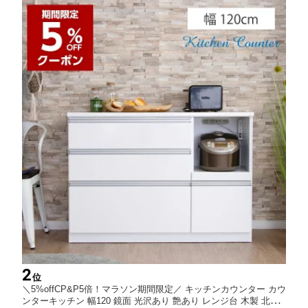
2
位
＼5%offCP&P5倍！マラソン期間限定／ キッチンカウンター カウ
ンターキッチン 幅120 鏡面 光沢あり 艶あり レンジ台 木製 北欧