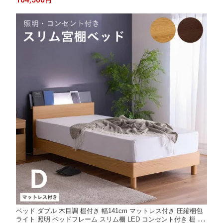
円
木製 無垢 食卓テーブル 北欧 通販 sanjp-1237
ベッド ダブル 木目調 棚付き 幅141cm マットレス付き 圧縮梱包
ライト 照明 ベッドフレーム スリム棚 LED コンセント付き 棚 ス