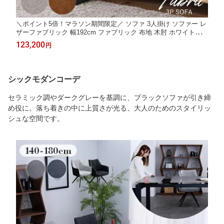
＼ポイント5倍！マラソン期間限定／ ソファ 3人掛け ソファー レ
ザーファブリック 幅192cm ファブリック 布地 木肘 ホワイトオー
ク 天然木 無垢 北欧 モダン おしゃれ / 高級感 ソファー 木製フレ
123,200
円
ーム リビンクソファ アーム ブラック アイボリー sanjp-1256
シックモダンコーデ
セラミック調やダークグレーを基調に、ブラックソファが引き締
め役に。落ち着きの中に上質さが光る、大人のためのスタイリッ
シュな空間です。