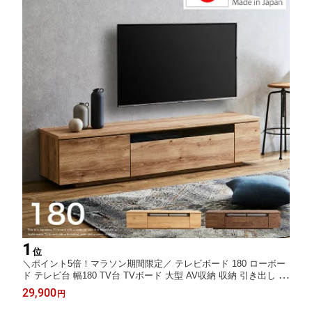
1
位
＼ポイント5倍！マラソン期間限定／ テレビボード 180 ローボー
ド テレビ台 幅180 TV台 TVボード 大型 AV収納 収納 引き出し /
ロー シンプル モダン 北欧 おしゃれ 木製 ウォルナット ナチュラ
29,900
円
ル 木目 リビング 完成品 日本製 大川家具 国産 通販 送料無料 3a-
0824