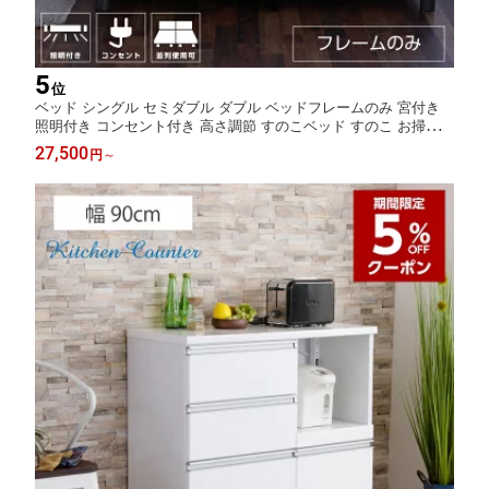
5
位
ベッド シングル セミダブル ダブル ベッドフレームのみ 宮付き
照明付き コンセント付き 高さ調節 すのこベッド すのこ お掃除ロ
ボット対応 / ベッド フレームのみ 並列使用可能 木製 おしゃれ 北
27,500
円
～
欧 モダン 人気 ベット すのこベッド sanjp-1115