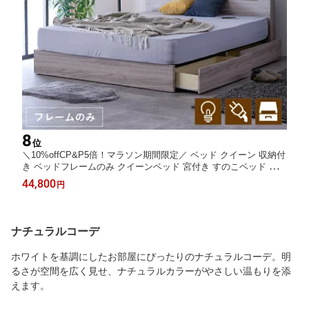
8
位
＼10%offCP&P5倍！マラソン期間限定／ ベッド クイーン 収納付
き ベッドフレームのみ クイーンベッド 宮付き すのこベッド すの
こ 照明付き コンセント フレームのみ / 宮付き ベッド 木製 宮棚
44,800
円
クイーンベッド 北欧 モダン ベット すのこベッド sanjp-0450
ナチュラルコーデ
ホワイトを基調にしたお部屋にぴったりのナチュラルコーデ。明
るさが空間を広く見せ、ナチュラルカラーがやさしい温もりを添
えます。