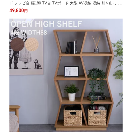
ド テレビ台 幅180 TV台 TVボード 大型 AV収納 収納 引き出し /
ロー シンプル モダン 北欧 おしゃれ 木製 アルダー 木目 リビング
49,800
円
脚付き アイアン ブラウン ナチュラル 天然木 無垢 通販 送料無料
sanjp-0608