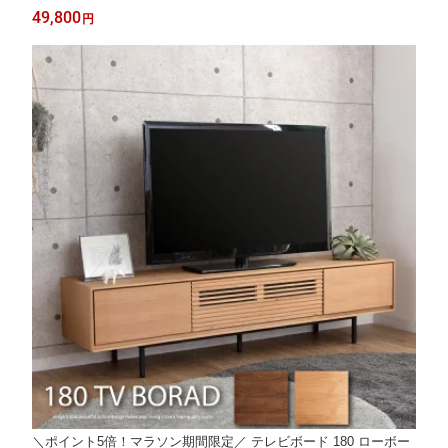
ノコベッド / オーク ウォールナット すのこベッド ダブルベッド
49,800
円
ベット コンセント付き シンプル 木製 sanjp-1216
＼ポイント5倍！マラソン期間限定／ テレビボード 180 ローボー