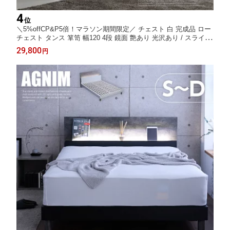
4
位
＼5%offCP&P5倍！マラソン期間限定／ チェスト 白 完成品 ロー
チェスト タンス 箪笥 幅120 4段 鏡面 艶あり 光沢あり / スライド
レール付き 引き出し リビング収納 たんす 衣類収納 収納力 北欧
29,800
円
おしゃれ ホワイト 通販 sanjp-0546