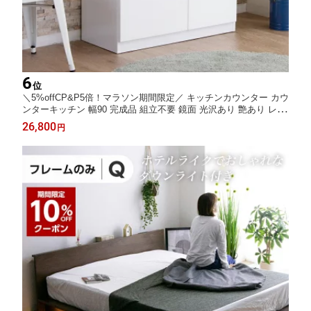
6
位
＼5%offCP&P5倍！マラソン期間限定／ キッチンカウンター カウ
ンターキッチン 幅90 完成品 組立不要 鏡面 光沢あり 艶あり レン
ジ台 木製 北欧 モダン ホワイト / 白 フルオープンレール 可動棚
26,800
円
完成品 シンプル キッチン収納 大容量収納 通販 sanjp-0547