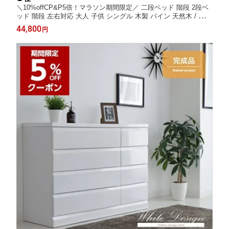
＼10%offCP&P5倍！マラソン期間限定／ 二段ベッド 階段 2段ベ
ッド 階段 左右対応 大人 子供 シングル 木製 パイン 天然木 / ベッ
ド モダン カントリー調 無垢 ベット 高さ129 ナチュラル ホワイ
44,800
円
ト 白 シングルベッド 階段ベッド sanjp-0585