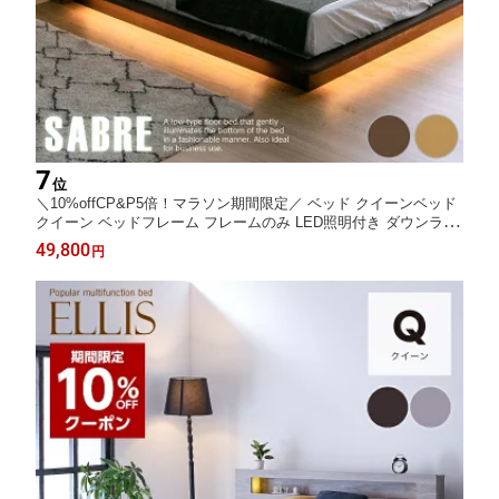
7
位
＼10%offCP&P5倍！マラソン期間限定／ ベッド クイーンベッド
クイーン ベッドフレーム フレームのみ LED照明付き ダウンライ
ト フロアベッド ローベッド 木製 ベット / 足元ライト フットライ
49,800
円
ト コンセント付き USB充電