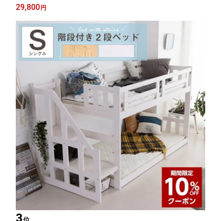
モダン ホワイト / 白 フルオープンレール 可動棚 完成品 シンプル
29,800
円
キッチン収納 大容量収納 通販 sanjp-0548
3
位