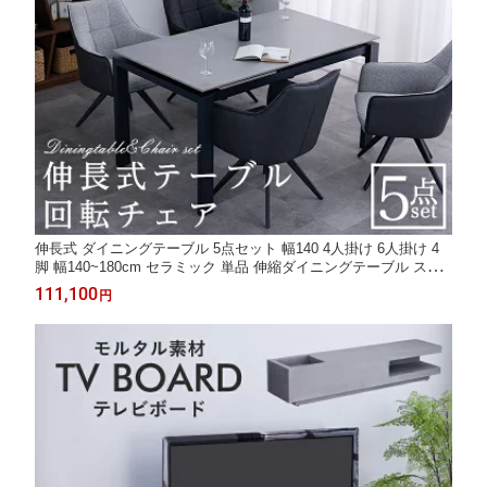
伸長式 ダイニングテーブル 5点セット 幅140 4人掛け 6人掛け 4
脚 幅140~180cm セラミック 単品 伸縮ダイニングテーブル スチ
ール脚 モダン 伸縮 / 伸縮テーブル ダークグレー ライトグレー リ
111,100
円
ビングテーブル 北欧 シンプル おしゃれ 通販 sanjp-1228