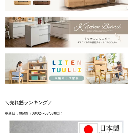
＼売れ筋ランキング／
更新日
：
08/09
（08/02〜08/08集計）