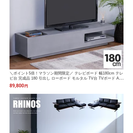
＼ポイント5倍！マラソン期間限定／ テレビボード 幅180cm テレ
ビ台 完成品 180 引出し ローボード モルタル TV台 TVボード AV
収納 収納テレビ台 おしゃれ ロータイプ / 収納 ライトグレー ロー
89,800
円
シンプル モダン 北欧 おしゃれ リビング 通販 送料無料 sanjp-127
9