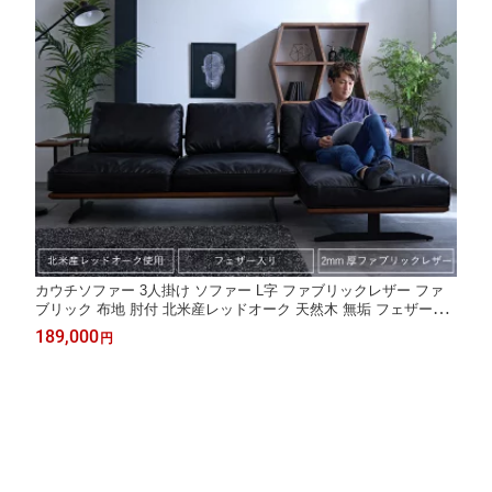
カウチソファー 3人掛け ソファー L字 ファブリックレザー ファ
ブリック 布地 肘付 北米産レッドオーク 天然木 無垢 フェザー入
スチール脚 右カウチ 左カウチ おしゃれ / 高級感 カウチソファー
189,000
円
木製フレーム リビンクソファ ソファー ブラック 黒 送料無料 san
jp-1092