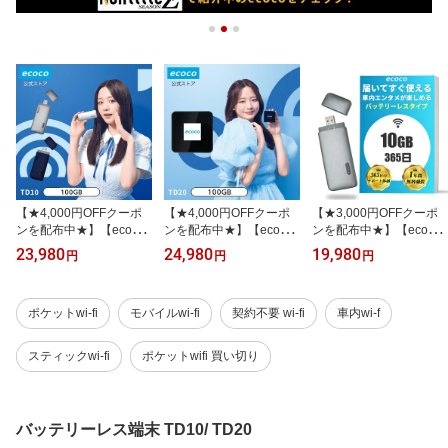
【★4,000円OFFクーポ
【★4,000円OFFクーポ
【★3,000円OFFクーポ
ンを配布中★】【ecoco
ンを配布中★】【ecoco
ンを配布中★】【ecoco
公式】 スティック Wi-Fi
公式】リチャージ型Wi-Fi
公式】スティック Wi-Fi
23,980
24,980
19,980
円
円
円
100GB ギガ 付 USB型 1
100GB TD20 ギガ 付 US
10GB ギガ 付 USB型 1年
年間 契約不要 月額費用
B Type-C型 1年間 契約不
間 契約不要 月額費用無
無し バッテリー レス ギ
要 月額費用無し バッテ
し バッテリー レス ギガ
ポケットwi-fi
モバイルwi-fi
契約不要 wi-fi
車内wi-f
ガ リチャージ 可能 車載
リー レス ギガ リチャー
リチャージ 可能 車載 月
月間優良ショップ
ジ 可能 車載 月間優良シ
間優良ショップ
ョップ
スティックwi-fi
ポケットwifi 買い切り
バッテリーレス端末 TD10/ TD20