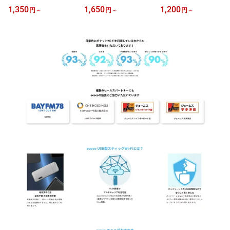
速データ使い放題 本人確
M プラン 高速データ使い
速データ使い放題 本人確
1,350
1,650
1,200
円
～
円
～
円
～
認不要 simカード認証不
放題 本人確認不要 simカ
認不要 simカード認証不
要 SKT LG キャリア ソウ
ード認証不要 SKT LG キ
要 SKT LG キャリア プリ
ル プリペイド Korea SIM
ャリア プリペイド China
ペイド Taiwan SIM esim
大韓民国 esim QRコード
Hong Kong Makao SIM e
QRコード受取 テザリン
受取 テザリング可 海外
sim QRコード受取 テザ
グ可 海外旅行/出張向け
旅行/出張向け
リング可 海外旅行/出張
向け