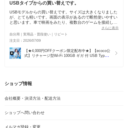
USBタイプからの買い替えです。
USBモデルからの買い替えです。サイズは大きくなりました
が、とても軽いです。画面の表示があるので断然使いやすい
と思います。車で映画をみたり、複数台のゲームを接続した
りとても便利です。使った分だけ消費するシステムもとても
さらに表示
便利です
自分用｜実用品・普段使い｜リピート
注文日：2026/07/09
【★4,000円OFFクーポン限定配布中★】【ecoco公
式】リチャージ型Wi-Fi 100GB ギガ 付 USB Type-C
型 1年間 契約不要 月額費用無し バッテリー レス 
ギガ リチャージ 可能 車載 月間優良ショップ
ショップ情報
会社概要・決済方法・配送方法
ショップへ問い合わせ
メルマガ登録・変更