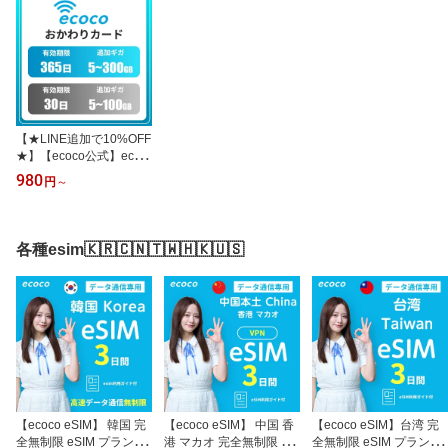
【★LINE追加で10%OFF
★】【ecoco公式】ecoc
o プリペイドおかわりギ
980
円
～
ガ
各種esim🇰🇷🇨🇳🇹🇼🇭🇰🇺🇸
【ecoco eSIM】 韓国 完
【ecoco eSIM】 中国 香
【ecoco eSIM】台湾 完
全無制限 eSIM プラン 高
港 マカオ 完全無制限 eSI
全無制限 eSIM プラン 高