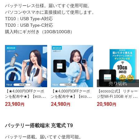
バッテリーレス仕様。届いてすぐ使用可能。
パソコンやスマホに直接接続して使用します。
TD10：USB Type-A対応
TD20：USB Type-C対応
購入時にギガ付き（10GB/100GB）
【★4,000円OFFクーポ
【★4,000円OFFクーポ
【ecoco公式】 リチャー
ンを配布中★】【ecoco
ンを配布中★】【ecoco
ジ型Wi-Fi 10GB ギガ 付
公式】 スティック Wi-Fi
公式】リチャージ型Wi-Fi
USB Type-C型 1年間 契
23,980
24,980
20,980
円
円
円
100GB ギガ 付 USB型 1
100GB TD20 ギガ 付 US
約不要 月額費用無し バ
年間 契約不要 月額費用
B Type-C型 1年間 契約不
ッテリー レス ギガ リチ
無し バッテリー レス ギ
要 月額費用無し バッテ
ャージ 可能 車載 月間優
ガ リチャージ 可能 車載
リー レス ギガ リチャー
良ショップ
バッテリー搭載端末 充電式 T9
月間優良ショップ
ジ 可能 車載 月間優良シ
ョップ
バッテリー搭載。届いてすぐ使用可能。