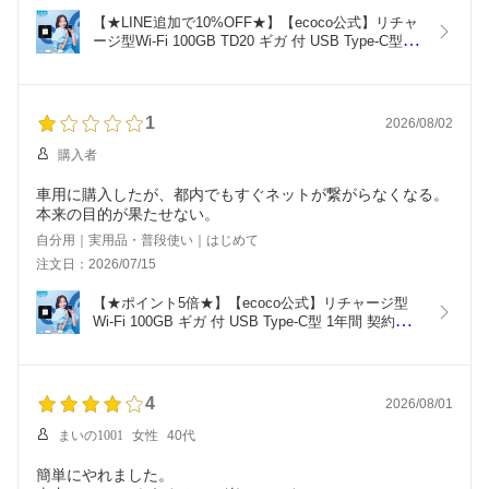
【★LINE追加で10%OFF★】【ecoco公式】リチャ
ージ型Wi-Fi 100GB TD20 ギガ 付 USB Type-C型 1
年間 契約不要 月額費用無し バッテリー レス ギガ 
リチャージ 可能 車載 月間優良ショップ
1
2026/08/02
購入者
車用に購入したが、都内でもすぐネットが繋がらなくなる。
本来の目的が果たせない。
自分用｜実用品・普段使い｜はじめて
注文日：2026/07/15
【★ポイント5倍★】【ecoco公式】リチャージ型
Wi-Fi 100GB ギガ 付 USB Type-C型 1年間 契約不
要 月額費用無し バッテリー レス ギガ リチャージ 
可能 車載 月間優良ショップ
4
2026/08/01
まいの1001
女性
40代
簡単にやれました。