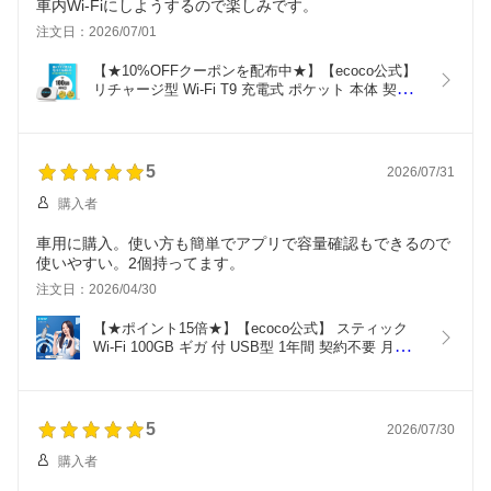
車内Wi-Fiにしようするので楽しみです。
注文日：2026/07/01
【★10%OFFクーポンを配布中★】【ecoco公式】
リチャージ型 Wi-Fi T9 充電式 ポケット 本体 契約
不要 月額不要 通信制限なし マルチキャリア対応 
docomo au SoftBank 365日 ギガチャージ 最大16台
同時接続 車載 月間優良ショップ
5
2026/07/31
購入者
車用に購入。使い方も簡単でアプリで容量確認もできるので
使いやすい。2個持ってます。
注文日：2026/04/30
【★ポイント15倍★】【ecoco公式】 スティック 
Wi-Fi 100GB ギガ 付 USB型 1年間 契約不要 月額費
用無し バッテリー レス ギガ リチャージ 可能
5
2026/07/30
購入者