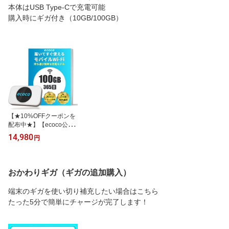
本体はUSB Type-Cで充電可能
購入時にギガ付き（10GB/100GB）
【★10%OFFクーポンを
配布中★】【ecoco公
式】リチャージ型 Wi-Fi
14,980
円
T9 充電式 ポケット 本体
契約不要 月額不要 通信
制限なし マルチキャリア
対応 docomo au SoftBan
おかわりギガ（ギガの追加購入）
k 365日 ギガチャージ 最
大16台同時接続 車載 月
端末のギガを使い切り補充したい場合はこちら
間優良ショップ
たった5分で簡単にチャージが完了します！